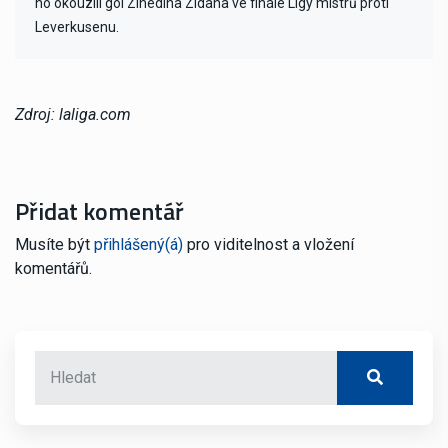
ho okouzlil gól Zinedina Zidana ve finále Ligy mistrů proti
Leverkusenu.
Zdroj: laliga.com
Přidat komentář
Musíte být
přihlášený(á)
pro viditelnost a vložení
komentářů.