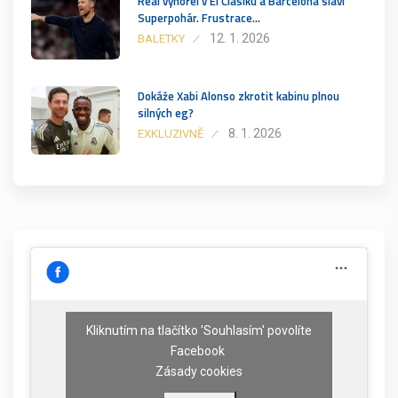
Real vyhořel v El Clásiku a Barcelona slaví
Superpohár. Frustrace…
12. 1. 2026
BALETKY
Dokáže Xabi Alonso zkrotit kabinu plnou
silných eg?
8. 1. 2026
EXKLUZIVNĚ
Kliknutím na tlačítko 'Souhlasím' povolíte
Facebook
Zásady cookies