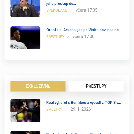
jeho přestup do…
včera 17:35
SPEKULACE
Ornstein: Arsenal jde po Viníciusovi naplno
včera 17:30
PŘESTUPY
EXKLUZIVNĚ
PŘESTUPY
Real vyhořel s Benfikou a vypadl z TOP 8 v…
29. 1. 2026
BALETKY