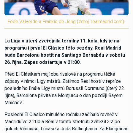
Fede Valverde a Frankie de Jong (zdroj: realmadrid.com)
La Liga v úterý zveřejnila termíny 11. kola, kdy je na
programu i první El Clásico této sezóny. Real Madrid
bude Barcelonu hostit na Santiago Bernabéu v sobotu
26. října. Zápas odstartuje v 21:00.
Před El Clásikem mají oba rivalové na programu těžké
zápasy v rámci Ligy mistrů. Zatímco Real hostí v repríze
posledního finále Ligy mistrů Borussii Dortmund (úterý 22.
října), Barcelona přivítá na Montjuïcu o den později Bayern
Mnichov.
Poslední El Clásico minulého ročníku začínalo rovněž v
Madridu ve 21:00 a Real v tomto střetnutí zvítězil 3:2 po
gólech Viníciuse, Lucase a Juda Bellinghama. Za Blaugranas