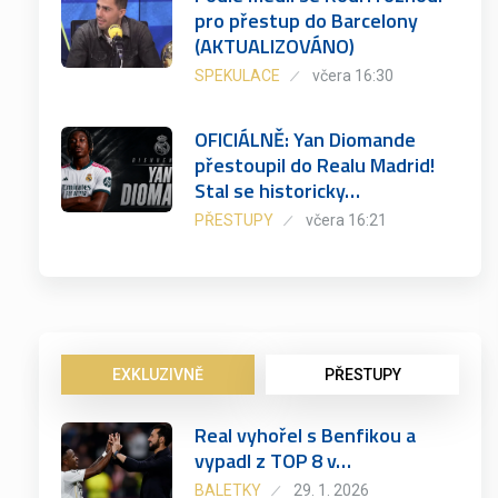
pro přestup do Barcelony
(AKTUALIZOVÁNO)
SPEKULACE
včera 16:30
OFICIÁLNĚ: Yan Diomande
přestoupil do Realu Madrid!
Stal se historicky…
PŘESTUPY
včera 16:21
EXKLUZIVNĚ
PŘESTUPY
Real vyhořel s Benfikou a
vypadl z TOP 8 v…
BALETKY
29. 1. 2026