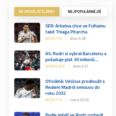
NEJNOVĚJŠÍ ČLÁNKY
NEJPOPULÁRNĚJŠÍ
SER: Arbeloa chce ve Fulhamu
také Thiaga Pitarcha
MUŽSTVO
dnes 6:28
AS: Rodri si vybral Barcelonu a
požaduje plat 30 milionů…
SPEKULACE
dnes 6:21
Oficiálně: Vinícius prodloužil s
Realem Madrid smlouvu do
roku 2032
MUŽSTVO
včera 20:09
Podle médií se Rodri rozhodl