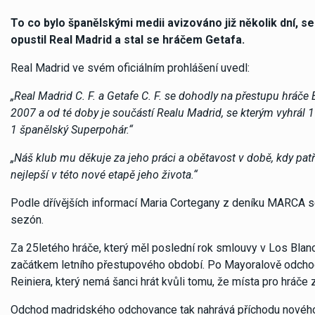
To co bylo španělskými medii avizováno již několik dní, s
opustil Real Madrid a stal se hráčem Getafa.
Real Madrid ve svém oficiálním prohlášení uvedl:
„Real Madrid C. F. a Getafe C. F. se dohodly na přestupu hráče
2007 a od té doby je součástí Realu Madrid, se kterým vyhrál 
1 španělský Superpohár.“
„Náš klub mu děkuje za jeho práci a obětavost v době, kdy patř
nejlepší v této nové etapě jeho života.“
Podle dřívějších informací Maria Cortegany z deníku MARCA se
sezón.
Za 25letého hráče, který měl poslední rok smlouvy v Los Blanco
začátkem letního přestupového období. Po Mayoralově odchodu
Reiniera, který nemá šanci hrát kvůli tomu, že místa pro hráč
Odchod madridského odchovance tak nahrává příchodu nového ú