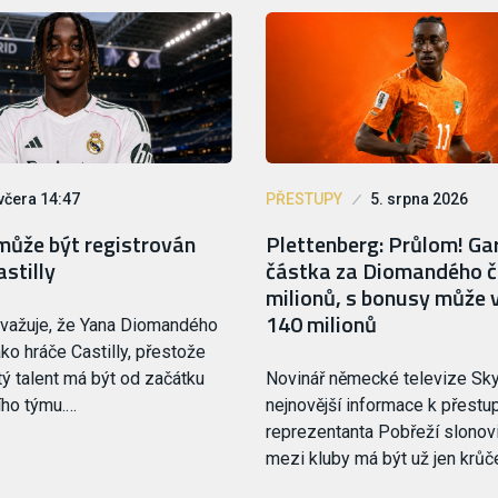
včera 14:47
PŘESTUPY
5. srpna 2026
ůže být registrován
Plettenberg: Průlom! G
astilly
částka za Diomandého č
milionů, s bonusy může 
140 milionů
zvažuje, že Yana Diomandého
ako hráče Castilly, přestože
tý talent má být od začátku
Novinář německé televize Sky
ího týmu.…
nejnovější informace k přestu
reprezentanta Pobřeží slonov
mezi kluby má být už jen krů