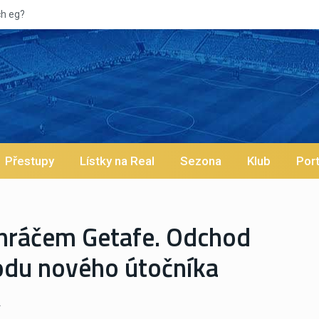
Vypískaný Viníc
Přestupy
Lístky na Real
Sezona
Klub
Port
 hráčem Getafe. Odchod
hodu nového útočníka
.