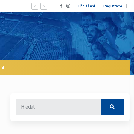
ius! Blíží se jeho odchod z Realu a pustí se klub na trh už v lednu? | BA
Přihlášení
Registrace
ál