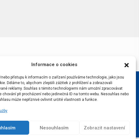
Informace o cookies
/nebo přístupu k informacím o zařízení používáme technologie, jako jsou
ie. Děláme to, abychom zlepšili zážitek z prohlížení a zobrazovali
vané reklamy. Souhlas s těmito technologiemi nám umožní zpracovávat
 je chování při procházení nebo jedinečná ID na tomto webu. Nesouhlas nebo
hlasu může nepříznivě ovlivnit určité vlastnosti a funkce.
lužby
uhlasím
Nesouhlasím
Zobrazit nastavení