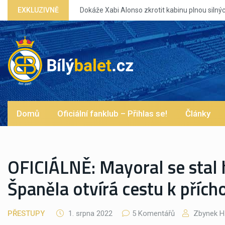
onso zkrotit kabinu plnou silných eg?
EXKLUZIVNĚ
Domů
Oficiální fanklub – Přihlas se!
Články
OFICIÁLNĚ: Mayoral se stal
Španěla otvírá cestu k příc
PŘESTUPY
1. srpna 2022
5 Komentářů
Zbynek H