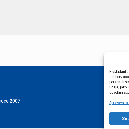
K ukládání a
soubory cook
personalizo
údaje, jako
odvolání sou
 roce 2007
Spravovat s
So