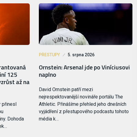
PŘESTUPY
5. srpna 2026
arantovaná
Ornstein: Arsenal jde po Viníciusovi
iní 125
naplno
vzrůst až na
David Ornstein patří mezi
nejrespektovanější novináře portálu The
 přinesl
Athletic. Přinášíme přehled jeho dnešních
pu
vyjádření z přestupového podcastu tohoto
iny. Dohoda
média k…
ček…