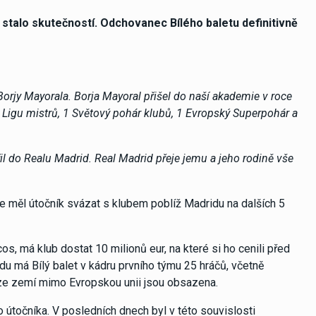
e stalo skutečností. Odchovanec Bílého baletu definitivně
 Borjy Mayorala. Borja Mayoral přišel do naší akademie v roce
1 Ligu mistrů, 1 Světový pohár klubů, 1 Evropský Superpohár a
il do Realu Madrid. Real Madrid přeje jemu a jeho rodině vše
 měl útočník svázat s klubem poblíž Madridu na dalších 5
s, má klub dostat 10 milionů eur, na které si ho cenili před
 má Bílý balet v kádru prvního týmu 25 hráčů, včetně
e ze zemí mimo Evropskou unii jsou obsazena.
točníka. V posledních dnech byl v této souvislosti