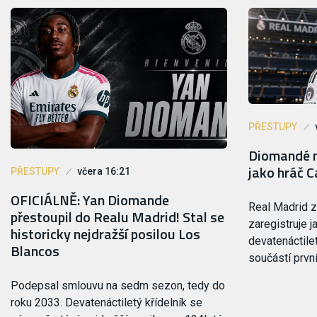
PŘESTUPY
Diomandé m
jako hráč C
PŘESTUPY
včera 16:21
OFICIÁLNĚ: Yan Diomande
Real Madrid 
přestoupil do Realu Madrid! Stal se
zaregistruje j
historicky nejdražší posilou Los
devatenáctile
Blancos
součástí prvn
Podepsal smlouvu na sedm sezon, tedy do
roku 2033. Devatenáctiletý křídelník se