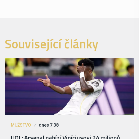
Související články
MUŽSTVO
dnes 7:38
UOL: Arsenal nabízí Viníciusovi 24 milionů