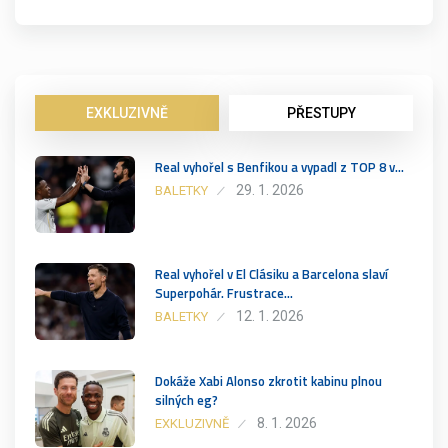
EXKLUZIVNĚ
PŘESTUPY
Real vyhořel s Benfikou a vypadl z TOP 8 v…
29. 1. 2026
BALETKY
Real vyhořel v El Clásiku a Barcelona slaví
Superpohár. Frustrace…
12. 1. 2026
BALETKY
Dokáže Xabi Alonso zkrotit kabinu plnou
silných eg?
8. 1. 2026
EXKLUZIVNĚ