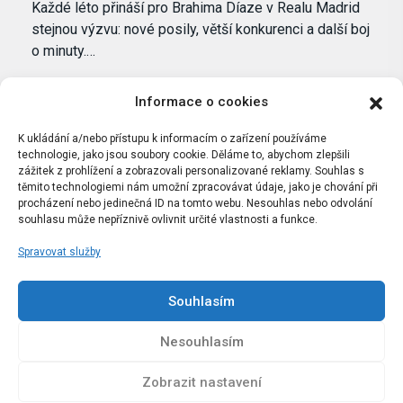
Každé léto přináší pro Brahima Díaze v Realu Madrid
stejnou výzvu: nové posily, větší konkurenci a další boj
o minuty.…
Informace o cookies
K ukládání a/nebo přístupu k informacím o zařízení používáme
technologie, jako jsou soubory cookie. Děláme to, abychom zlepšili
zážitek z prohlížení a zobrazovali personalizované reklamy. Souhlas s
těmito technologiemi nám umožní zpracovávat údaje, jako je chování při
procházení nebo jedinečná ID na tomto webu. Nesouhlas nebo odvolání
souhlasu může nepříznivě ovlivnit určité vlastnosti a funkce.
Spravovat služby
Portál Bílýbalet.cz byl založen pod názvem Real-
Madrid.cz v roce 2007
Souhlasím
Kopírování obsahu je přísně zakázáno.
Nesouhlasím
Zobrazit nastavení