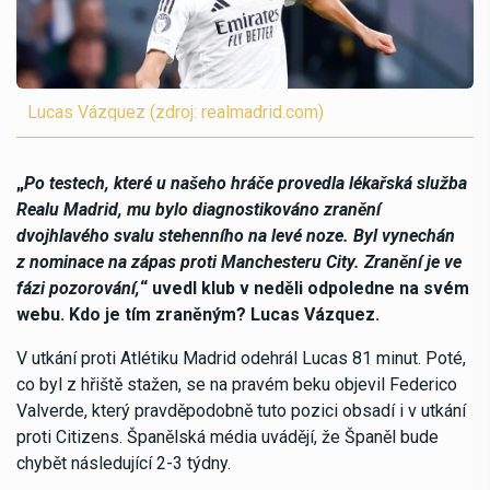
Lucas Vázquez (zdroj: realmadrid.com)
„
Po testech, které u našeho hráče provedla lékařská služba
Realu Madrid, mu bylo diagnostikováno zranění
dvojhlavého svalu stehenního na levé noze. Byl vynechán
z nominace na zápas proti Manchesteru City. Zranění je ve
fázi pozorování,
“ uvedl klub v neděli odpoledne na svém
webu. Kdo je tím zraněným? Lucas Vázquez.
V utkání proti Atlétiku Madrid odehrál Lucas 81 minut. Poté,
co byl z hřiště stažen, se na pravém beku objevil Federico
Valverde, který pravděpodobně tuto pozici obsadí i v utkání
proti Citizens. Španělská média uvádějí, že Španěl bude
chybět následující 2-3 týdny.