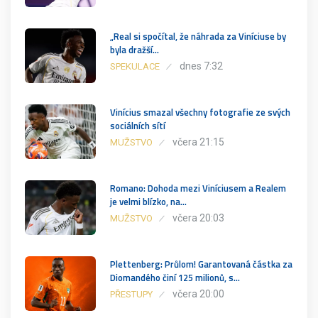
„Real si spočítal, že náhrada za Viníciuse by
byla dražší…
dnes 7:32
SPEKULACE
Vinícius smazal všechny fotografie ze svých
sociálních sítí
včera 21:15
MUŽSTVO
Romano: Dohoda mezi Viníciusem a Realem
je velmi blízko, na…
včera 20:03
MUŽSTVO
Plettenberg: Průlom! Garantovaná částka za
Diomandého činí 125 milionů, s…
včera 20:00
PŘESTUPY