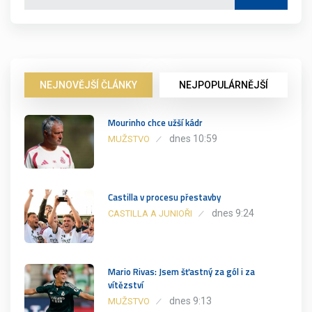
NEJNOVĚJŠÍ ČLÁNKY
NEJPOPULÁRNĚJŠÍ
Mourinho chce užší kádr
dnes 10:59
MUŽSTVO
Castilla v procesu přestavby
dnes 9:24
CASTILLA A JUNIOŘI
Mario Rivas: Jsem šťastný za gól i za
vítězství
dnes 9:13
MUŽSTVO