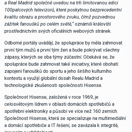
a Real Madrid společně uvedou na trh limitovanou edici
100palcových televizorů, které poskytnou bezprecedentní
kvalitu obrazu a prostorového zvuku, čímž pozvednou
zážitek fanoušků po celém světě,“
oznámili královští
prostřednictvím svých oficiálních webových stránek.
Odborné portály uvádějí, že spolupráce by měla zahrnovat
první tým mužů a první tým žen a bude pokrývat všechny
zápasy, kterých se oba týmy zúčastní. Očekává se, že
spolupráce bude zahrnovat také iniciativy, které obohatí
zapojení fanoušků do sportu a jeho širšího kulturního
kontextu a využijí globální dosah Realu Madrid a
technologické zkušenosti společnosti Hisense.
Společnost Hisense, založená v roce 1969, je
celosvětovým lídrem v oblasti domácích spotřebičů a
spotřební elektroniky a působí ve více než 160 zemích.
Společnost Hisense, která se specializuje na multimediální
a domácí spotřebiče a IT řešení, se zavázala k integritě,