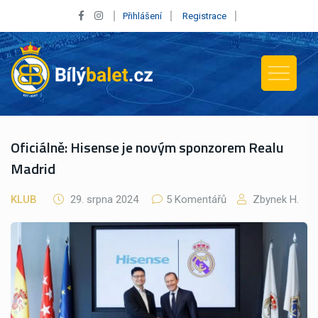
Přihlášení
Registrace
Oficiálně: Hisense je novým sponzorem Realu
Madrid
KLUB
29. srpna 2024
5 Komentářů
Zbynek H.