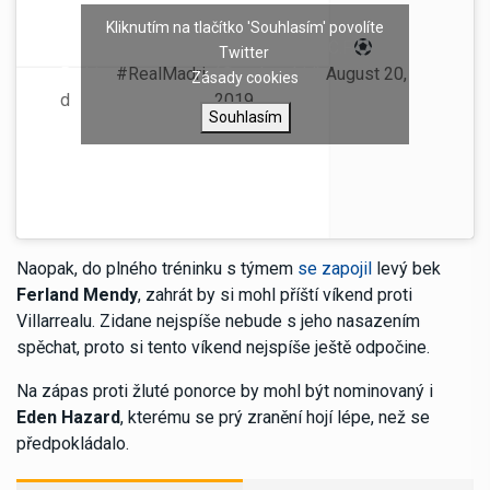
Kliknutím na tlačítko 'Souhlasím' povolíte
Parte médico de
— Real Madrid C.F.
Twitter
Brahim.
#RealMadri
(@realmadrid)
August 20,
Zásady cookies
d
2019
Souhlasím
Naopak, do plného tréninku s týmem
se zapojil
levý bek
Ferland Mendy
, zahrát by si mohl příští víkend proti
Villarrealu. Zidane nejspíše nebude s jeho nasazením
spěchat, proto si tento víkend nejspíše ještě odpočine.
Na zápas proti žluté ponorce by mohl být nominovaný i
Eden Hazard
, kterému se prý zranění hojí lépe, než se
předpokládalo.