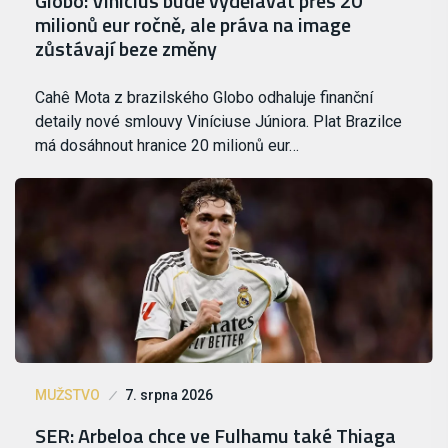
Globo: Vinícius bude vydělávat přes 20
milionů eur ročně, ale práva na image
zůstávají beze změny
Cahê Mota z brazilského Globo odhaluje finanční
detaily nové smlouvy Viníciuse Júniora. Plat Brazilce
má dosáhnout hranice 20 milionů eur…
MUŽSTVO
7. srpna 2026
SER: Arbeloa chce ve Fulhamu také Thiaga