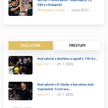
REPORT: Ferencváros - Real Madrid 1:2.
Výhra v Budapešti
včera 20:51
PŘÍPRAVNÉ UTKÁNÍ
EXKLUZIVNĚ
PŘESTUPY
Real vyhořel s Benfikou a vypadl z TOP 8 v…
29. 1. 2026
BALETKY
Real vyhořel v El Clásiku a Barcelona slaví
Superpohár. Frustrace…
12. 1. 2026
BALETKY