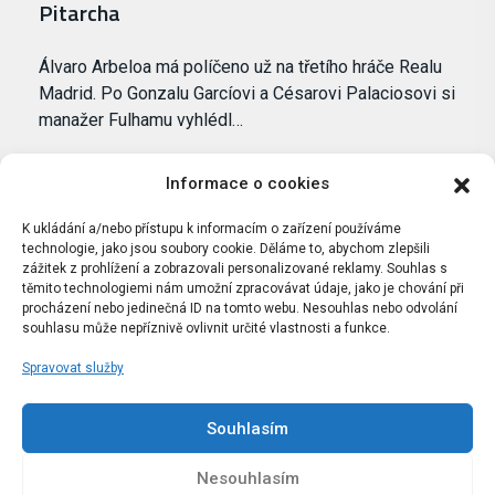
Pitarcha
Álvaro Arbeloa má políčeno už na třetího hráče Realu
Madrid. Po Gonzalu Garcíovi a Césarovi Palaciosovi si
manažer Fulhamu vyhlédl…
Informace o cookies
K ukládání a/nebo přístupu k informacím o zařízení používáme
technologie, jako jsou soubory cookie. Děláme to, abychom zlepšili
zážitek z prohlížení a zobrazovali personalizované reklamy. Souhlas s
těmito technologiemi nám umožní zpracovávat údaje, jako je chování při
procházení nebo jedinečná ID na tomto webu. Nesouhlas nebo odvolání
souhlasu může nepříznivě ovlivnit určité vlastnosti a funkce.
Spravovat služby
Portál Bílýbalet.cz byl založen pod názvem Real-
Madrid.cz v roce 2007
Souhlasím
Kopírování obsahu je přísně zakázáno.
Nesouhlasím