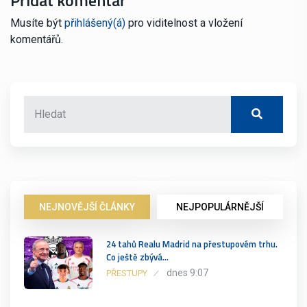
Musíte být
přihlášený(á)
pro viditelnost a vložení
komentářů.
NEJNOVĚJŠÍ ČLÁNKY
NEJPOPULÁRNĚJŠÍ
24 tahů Realu Madrid na přestupovém trhu.
Co ještě zbývá…
dnes 9:07
PŘESTUPY