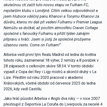
skutečnou ctí začít tuto novou etapu ve Fulham FC,
nejstarším klubu v Londýně. Cítím velkou odpovědnost a
jsem hluboce vděčný panu Khanovi a Tonymu Khanovi za
důvěru, kterou mi dali při vedení Fulhamu v Premier League.
Nemůžu se dočkat, až pocítím atmosféru Craven Cottage
společně s fanoušky Fulhamu a příští týden zahájím
přípravu s hráči. Jsem si jistý, že společně prožijeme
úžasnou cestu. Come on Fulham!“
Arbeloa vedl první tým Realu Madrid od ledna do května
tohoto roku, zaznamenal 18 výher, 2 remízy a 8 porážek v
28 zápasech s celkovým skóre 58:34. V tomto období
vypadl z Copa del Rey i Ligy mistrů a skončil druhý v La
Lize. Předtím od roku 2020 pracoval v akademii
Královských, včetně období od července 2025 do ledna
2026, kdy vedl Castillu.
Jako hráč působil Arbeloa v Anglii dva roky — v roce 2007
přestoupil z Deportiva La Coruña do Liverpoolu za necelé 4