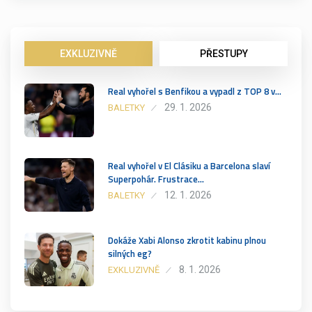
EXKLUZIVNĚ
PŘESTUPY
Real vyhořel s Benfikou a vypadl z TOP 8 v…
29. 1. 2026
BALETKY
Real vyhořel v El Clásiku a Barcelona slaví
Superpohár. Frustrace…
12. 1. 2026
BALETKY
Dokáže Xabi Alonso zkrotit kabinu plnou
silných eg?
8. 1. 2026
EXKLUZIVNĚ