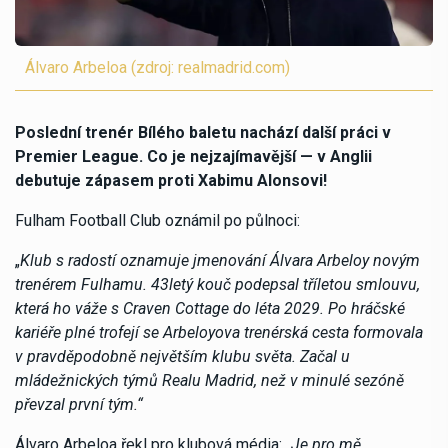
Álvaro Arbeloa (zdroj: realmadrid.com)
Poslední trenér Bílého baletu nachází další práci v
Premier League. Co je nejzajímavější — v Anglii
debutuje zápasem proti Xabimu Alonsovi!
Fulham Football Club oznámil po půlnoci:
„
Klub s radostí oznamuje jmenování Álvara Arbeloy novým
trenérem Fulhamu.
43letý kouč podepsal tříletou smlouvu,
která ho váže s Craven Cottage do léta 2029. Po hráčské
kariéře plné trofejí se Arbeloyova trenérská cesta formovala
v pravděpodobně největším klubu světa. Začal u
mládežnických týmů Realu Madrid, než v minulé sezóně
převzal první tým.“
Álvaro Arbeloa řekl pro klubová média:
„Je pro mě