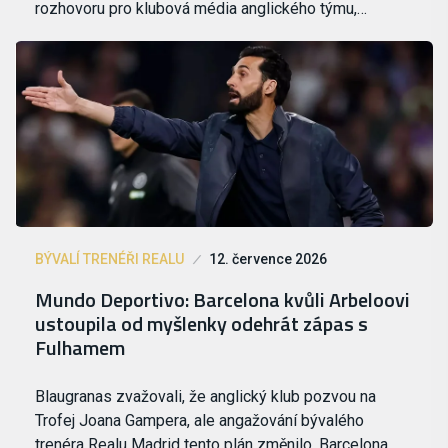
rozhovoru pro klubová média anglického týmu,…
BÝVALÍ TRENÉŘI REALU
12. července 2026
Mundo Deportivo: Barcelona kvůli Arbeloovi
ustoupila od myšlenky odehrát zápas s
Fulhamem
Blaugranas zvažovali, že anglický klub pozvou na
Trofej Joana Gampera, ale angažování bývalého
trenéra Realu Madrid tento plán změnilo. Barcelona…