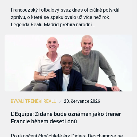
Francouzský fotbalový svaz dnes oficiálně potvrdil
zprávu, o které se spekulovalo už více než rok.
Legenda Realu Madrid přebírá národní…
BÝVALÍ TRENÉŘI REALU
20. července 2026
L’Équipe: Zidane bude oznámen jako trenér
Francie během deseti dnů
Po ukončení čtrnáctileté éry Didiera Deschampse se