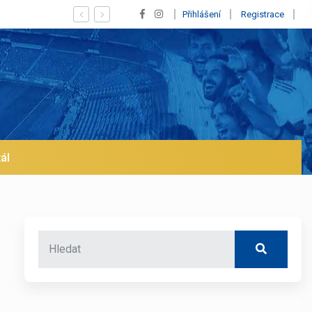
Tlak na Xabiho! Mbappé dal 4 góly a Real vyhr
Přihlášení
Registrace
ál