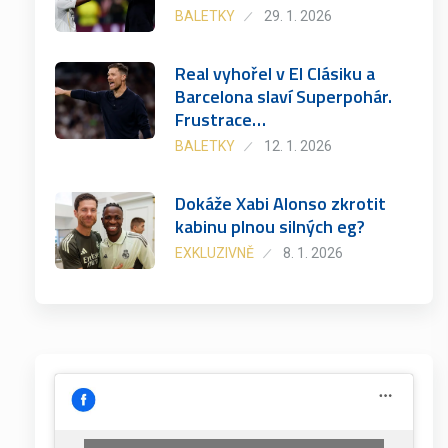
BALETKY
29. 1. 2026
Real vyhořel v El Clásiku a
Barcelona slaví Superpohár.
Frustrace…
BALETKY
12. 1. 2026
Dokáže Xabi Alonso zkrotit
kabinu plnou silných eg?
EXKLUZIVNĚ
8. 1. 2026