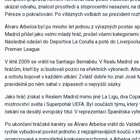
ukázal odvahu, znalost prostředí a stoprocentní nasazení, na d
Péreze o pokračování. Po vítězných volbách se prezident roz
Álvaro Arbeloa byl po mnoho let jednou z výrazných postav s
Madrid přišel jako velmi mladý hráč, prošel všemi kategoriemi 
Následně odešel do Deportiva La Coruña a poté do Liverpoolu,
Premier League.
V létě 2009 se vrátil na Santiago Bernabéu. V Realu Madrid se 
hráčům, kteří by si budovali pozici na efektních výkonech. Arbe
a ochotu bojovat v každém utkání. Zvlášť dobře ho znal José Mo
pravidelně po něm sahal v zápasech o nejvyšší sázky.
Jako hráč získal s Realem Madrid mimo jiné La Ligu, dva Copa
mistrovství světa i Superpohár UEFA. Byl součástí týmu, kter
čekání na desátý evropský titul. V reprezentaci Španělska vyh
Po ukončení hráčské kariéry se Álvaro Arbeloa vrátil do Valde
rychle vybudoval pověst jednoho z nejzajímavějších koučů v k
organizovaná a mimořádně konkurenceschopná, a Arbeloa od pr