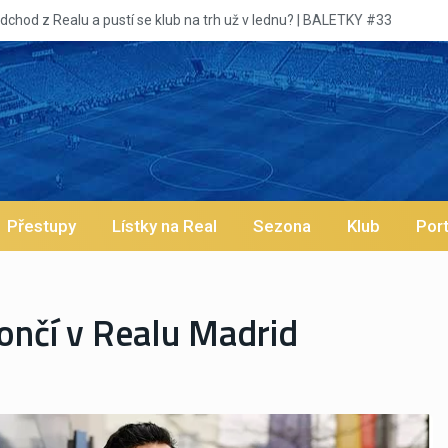
lu a pustí se klub na trh už v lednu? | BALETKY #33
Přestupy
Lístky na Real
Sezona
Klub
Port
ončí v Realu Madrid