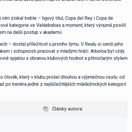
ím získal treble – ligový titul, Copa del Rey i Copa de
ěkové kategorie ve Valdebebas a moment, který výrazně posílil
tem na další postup v akademii.
h – dostal příležitost u prvního týmu. V Realu si cenili jeho
nakem i schopnosti pracovat s mladými hráči. Arbeloa byl vždy
– pevně spjatou s obranou klubových hodnot a přímočarým stylem
o člověk, který v klubu prošel dlouhou a výjimečnou cestu: od
až po trenéra jedné z nejdůležitějších mládežnických kategorií
Články autora