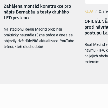
Zahájena montáž konstrukce pro
nápis Bernabéu a testy druhého
KLUB
2. sr
LED prstence
OFICIÁLNĚ:
proti návrh
Na stadionu Realu Madrid probíhají
postupu La
prakticky neustále různé práce a dnes se
objevily dvě důležité aktualizace. YouTube
Real Madrid vy
tvůrci, kteří dlouhodobě…
návrhu FIFA, 
na jejích obch
externím…