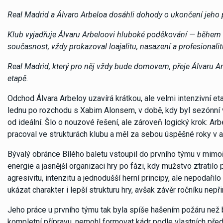
Real Madrid a Álvaro Arbeloa dosáhli dohody o ukončení jeho 
Klub vyjadřuje Álvaru Arbeloovi hluboké poděkování — během c
současnost, vždy prokazoval loajalitu, nasazení a profesionali
Real Madrid, který pro něj vždy bude domovem, přeje Álvaru Ar
etapě.
Odchod Álvara Arbeloy uzavírá krátkou, ale velmi intenzivní e
lednu po rozchodu s Xabim Alonsem, v době, kdy byl sezónní
od ideální. Šlo o nouzové řešení, ale zároveň logický krok: A
pracoval ve strukturách klubu a měl za sebou úspěšné roky v 
Bývalý obránce Bílého baletu vstoupil do prvního týmu v mimo
energie a jasnější organizaci hry po fázi, kdy mužstvo ztratilo
agresivitu, intenzitu a jednodušší herní principy, ale nepodaři
ukázat charakter i lepší strukturu hry, avšak závěr ročníku nepři
Jeho práce u prvního týmu tak byla spíše hašením požáru než
kompletní přípravu, nemohl formovat kádr podle vlastních pře