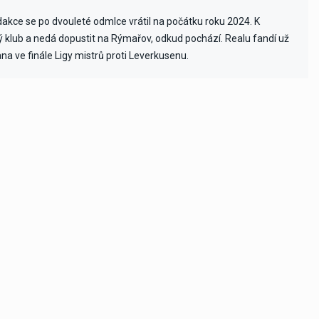
edakce se po dvouleté odmlce vrátil na počátku roku 2024. K
vý klub a nedá dopustit na Rýmařov, odkud pochází. Realu fandí už
ana ve finále Ligy mistrů proti Leverkusenu.