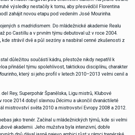
ruhé výsledky nestačily k tomu, aby přesvědčil Florentina
hodl zahájit novou etapu pod vedením José Mourinha.
pojených s
madridismem
. Do mládežnické akademie Realu
až po Castillu a v prvním týmu debutoval už v roce 2004.
 kde strávil dvě a půl sezóny a nasbíral cenné zkušenosti z
stal důležitou součástí kádru, přestože nikdy nepatřil k
loa přinášel týmu spolehlivost, taktickou disciplínu, charakter
urinho, který si jeho profil v letech 2010–2013 velmi cenil a
 del Rey, Superpohár Španělska, Ligu mistrů, Klubové
ý v roce 2014 dobyl slavnou
Décimu
a ukončil dvanáctileté
rál mistrovství světa 2010 a mistrovství Evropy 2008 a 2012.
bebas jako trenér. Začínal u mládežnických týmů, kde si velmi
lubové akademii. Jeho mužstva byla intenzivní, dobře
vních dnů dával jasně najevo ambici růst v rámci trenérské