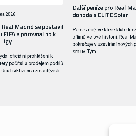
Další peníze pro Real Ma
dohoda s ELITE Solar
pna 2026
 Real Madrid se postavil
Po sezóně, ve které klub dosá
u FIFA a přirovnal ho k
příjmů ve své historii, Real M
 Ligy
pokračuje v uzavírání nových 
smluv. Tým…
dal oficiální prohlášení k
který počítal s prodejem podílů
odních aktivitách a soutěžích