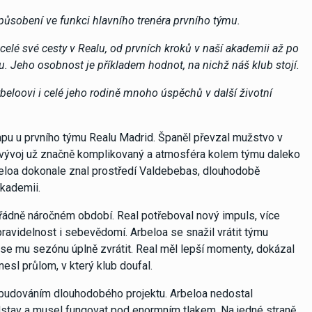
působení ve funkci hlavního trenéra prvního týmu.
elé své cesty v Realu, od prvních kroků v naší akademii až po
tu. Jeho osobnost je příkladem hodnot, na nichž náš klub stojí.
beloovi i celé jeho rodině mnoho úspěchů v další životní
tapu u prvního týmu Realu Madrid. Španěl převzal mužstvo v
 vývoj už značně komplikovaný a atmosféra kolem týmu daleko
rbeloa dokonale znal prostředí Valdebebas, dlouhodobě
akademii.
řádně náročném období. Real potřeboval nový impuls, více
 pravidelnost i sebevědomí. Arbeloa se snažil vrátit týmu
lo se mu sezónu úplně zvrátit. Real měl lepší momenty, dokázal
nesl průlom, v který klub doufal.
 budováním dlouhodobého projektu. Arbeloa nedostal
dstav a musel fungovat pod enormním tlakem. Na jedné straně