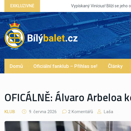
EXKLUZIVNĚ
Vypískaný Vinícius! Blíží se jeho odchod z Rea
Domů
Oficiální fanklub – Přihlas se!
Články
OFICÁLNĚ: Álvaro Arbeloa k
KLUB
9. června 2026
2 Komentářů
Laša