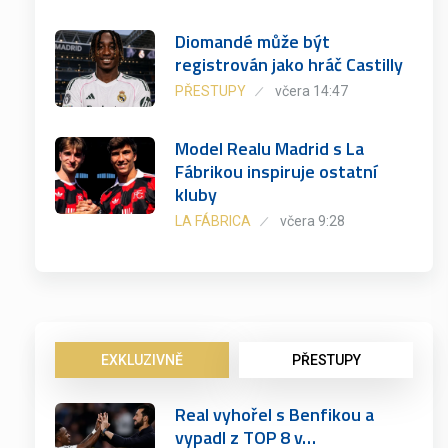
Diomandé může být
registrován jako hráč Castilly
PŘESTUPY
včera 14:47
Model Realu Madrid s La
Fábrikou inspiruje ostatní
kluby
LA FÁBRICA
včera 9:28
EXKLUZIVNĚ
PŘESTUPY
Real vyhořel s Benfikou a
vypadl z TOP 8 v…