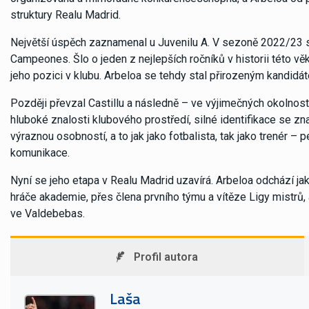
struktury Realu Madrid.
Největší úspěch zaznamenal u Juvenilu A. V sezoně 2022/23 s n
Campeones. Šlo o jeden z nejlepších ročníků v historii této v
jeho pozici v klubu. Arbeloa se tehdy stal přirozeným kandidá
Později převzal Castillu a následně – ve výjimečných okolnostec
hluboké znalosti klubového prostředí, silné identifikace se z
výraznou osobností, a to jak jako fotbalista, tak jako trenér 
komunikace.
Nyní se jeho etapa v Realu Madrid uzavírá. Arbeloa odchází jak
hráče akademie, přes člena prvního týmu a vítěze Ligy mistrů, 
ve Valdebebas.
Profil autora
Laša