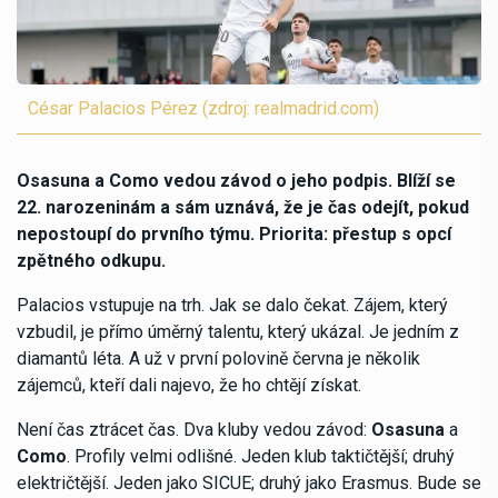
César Palacios Pérez (zdroj: realmadrid.com)
Osasuna a Como vedou závod o jeho podpis. Blíží se
22. narozeninám a sám uznává, že je čas odejít, pokud
nepostoupí do prvního týmu. Priorita: přestup s opcí
zpětného odkupu.
Palacios vstupuje na trh. Jak se dalo čekat. Zájem, který
vzbudil, je přímo úměrný talentu, který ukázal. Je jedním z
diamantů léta. A už v první polovině června je několik
zájemců, kteří dali najevo, že ho chtějí získat.
Není čas ztrácet čas. Dva kluby vedou závod:
Osasuna
a
Como
. Profily velmi odlišné. Jeden klub taktičtější; druhý
električtější. Jeden jako SICUE; druhý jako Erasmus. Bude se