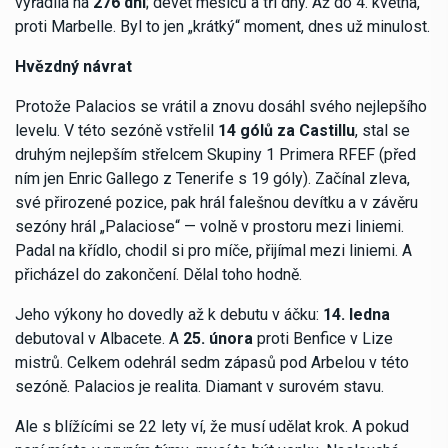
vyřadila na
276 dní
; devět měsíců a tři dny. Až do 4. května,
proti Marbelle. Byl to jen „krátký“ moment, dnes už minulost.
Hvězdný návrat
Protože Palacios se vrátil a znovu dosáhl svého nejlepšího
levelu. V této sezóně vstřelil
14 gólů za Castillu
, stal se
druhým nejlepším střelcem Skupiny 1 Primera RFEF (před
ním jen Enric Gallego z Tenerife s 19 góly). Začínal zleva,
své přirozené pozice, pak hrál falešnou devítku a v závěru
sezóny hrál „Palaciose“ — volně v prostoru mezi liniemi.
Padal na křídlo, chodil si pro míče, přijímal mezi liniemi. A
přicházel do zakončení. Dělal toho hodně.
Jeho výkony ho dovedly až k debutu v áčku:
14. ledna
debutoval v Albacete. A
25. února
proti Benfice v Lize
mistrů. Celkem odehrál sedm zápasů pod Arbelou v této
sezóně. Palacios je realita. Diamant v surovém stavu.
Ale s blížícími se 22 lety ví, že musí udělat krok. A pokud