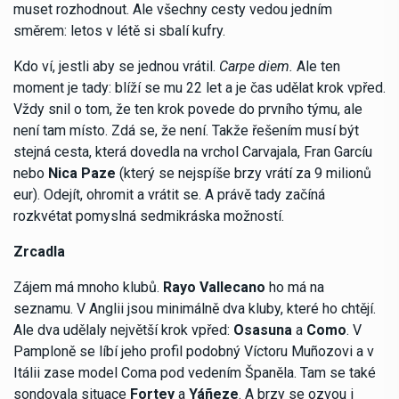
muset rozhodnout. Ale všechny cesty vedou jedním
směrem: letos v létě si sbalí kufry.
Kdo ví, jestli aby se jednou vrátil.
Carpe diem.
Ale ten
moment je tady: blíží se mu 22 let a je čas udělat krok vpřed.
Vždy snil o tom, že ten krok povede do prvního týmu, ale
není tam místo. Zdá se, že není. Takže řešením musí být
stejná cesta, která dovedla na vrchol Carvajala, Fran Garcíu
nebo
Nica Paze
(který se nejspíše brzy vrátí za 9 milionů
eur). Odejít, ohromit a vrátit se. A právě tady začíná
rozkvétat pomyslná sedmikráska možností.
Zrcadla
Zájem má mnoho klubů.
Rayo Vallecano
ho má na
seznamu. V Anglii jsou minimálně dva kluby, které ho chtějí.
Ale dva udělaly největší krok vpřed:
Osasuna
a
Como
. V
Pamploně se líbí jeho profil podobný Víctoru Muñozovi a v
Itálii zase model Coma pod vedením Španěla. Tam se také
sondovala situace
Fortey
a
Yáñeze
. A brzy se ozvou i