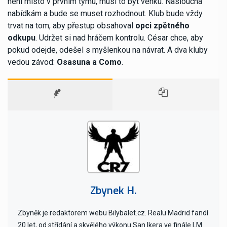
není místo v prvním týmu, musí to být venku. Naslouchá
nabídkám a bude se muset rozhodnout. Klub bude vždy
trvat na tom, aby přestup obsahoval
opci zpětného
odkupu
. Udržet si nad hráčem kontrolu. César chce, aby
pokud odejde, odešel s myšlenkou na návrat. A dva kluby
vedou závod:
Osasuna a Como
.
Zbynek H.
Zbyněk je redaktorem webu Bilybalet.cz. Realu Madrid fandí
20 let, od střídání a skvělého výkonu San Ikera ve finále LM.