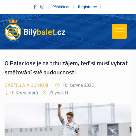
Přihlášení
Registrace
O Palaciose je na trhu zájem, teď si musí vybrat
směřování své budoucnosti
CASTILLA A JUNIOŘI
10. června 2026
0 Komentářů
Zbynek H.