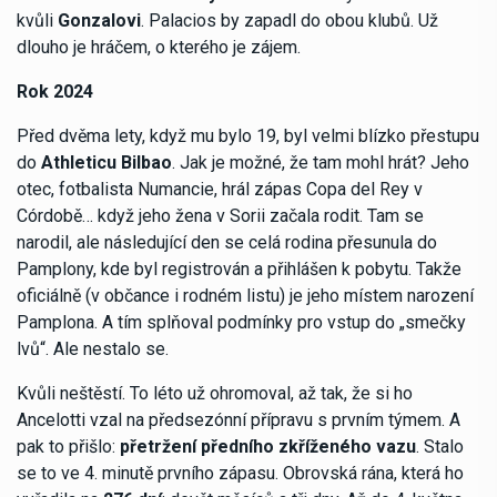
kvůli
Gonzalovi
. Palacios by zapadl do obou klubů. Už
dlouho je hráčem, o kterého je zájem.
Rok 2024
Před dvěma lety, když mu bylo 19, byl velmi blízko přestupu
do
Athleticu Bilbao
. Jak je možné, že tam mohl hrát? Jeho
otec, fotbalista Numancie, hrál zápas Copa del Rey v
Córdobě… když jeho žena v Sorii začala rodit. Tam se
narodil, ale následující den se celá rodina přesunula do
Pamplony, kde byl registrován a přihlášen k pobytu. Takže
oficiálně (v občance i rodném listu) je jeho místem narození
Pamplona. A tím splňoval podmínky pro vstup do „smečky
lvů“. Ale nestalo se.
Kvůli neštěstí. To léto už ohromoval, až tak, že si ho
Ancelotti vzal na předsezónní přípravu s prvním týmem. A
pak to přišlo:
přetržení předního zkříženého vazu
. Stalo
se to ve 4. minutě prvního zápasu. Obrovská rána, která ho