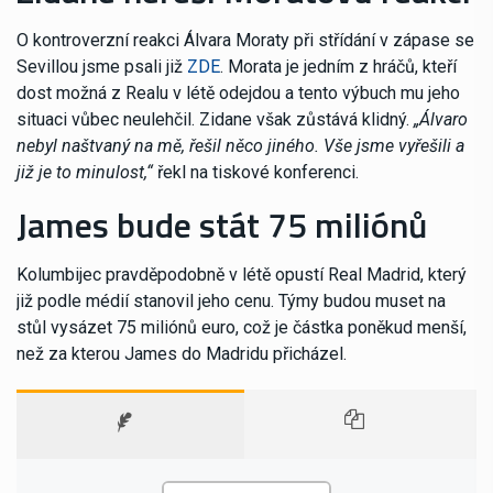
O kontroverzní reakci Álvara Moraty při střídání v zápase se
Sevillou jsme psali již
ZDE
. Morata je jedním z hráčů, kteří
dost možná z Realu v létě odejdou a tento výbuch mu jeho
situaci vůbec neulehčil. Zidane však zůstává klidný.
„Álvaro
nebyl naštvaný na mě, řešil něco jiného. Vše jsme vyřešili a
již je to minulost,“
řekl na tiskové konferenci.
James bude stát 75 miliónů
Kolumbijec pravděpodobně v létě opustí Real Madrid, který
již podle médií stanovil jeho cenu. Týmy budou muset na
stůl vysázet 75 miliónů euro, což je částka poněkud menší,
než za kterou James do Madridu přicházel.