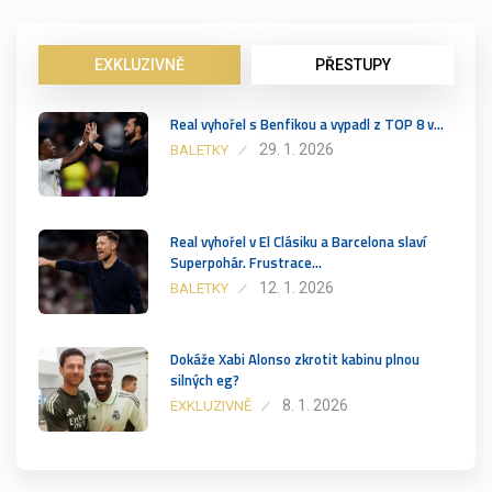
EXKLUZIVNĚ
PŘESTUPY
Real vyhořel s Benfikou a vypadl z TOP 8 v…
29. 1. 2026
BALETKY
Real vyhořel v El Clásiku a Barcelona slaví
Superpohár. Frustrace…
12. 1. 2026
BALETKY
Dokáže Xabi Alonso zkrotit kabinu plnou
silných eg?
8. 1. 2026
EXKLUZIVNĚ