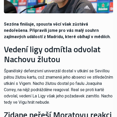
Sezóna finišuje, spousta věcí však zůstává
nedořešena. Připravili jsme pro vás malý souhrn
zajímavých událostí z Madridu, které obíhají v médiích.
Vedení ligy odmítla odvolat
Nachovu žlutou
Španělský defenzivní univerzál dostal v utkání se Sevillou
pátou žlutou kartu, což znamená jeho absenci ve středečním
utkání s Vigem. Nacho žlutou dostal po faulu Joaquína
Correy, na nějž podrážděne reagoval. Real se proti kartě
odvolal, vedení La Ligy však jeho požadavek zamítlo. Nacho
tedy ve Vigu hrát nebude.
Zidane neřeší Moratovu reakci