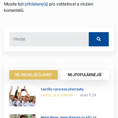
Musíte být
přihlášený(á)
pro viditelnost a vložení
komentářů.
NEJNOVĚJŠÍ ČLÁNKY
NEJPOPULÁRNĚJŠÍ
Castilla v procesu přestavby
dnes 9:24
CASTILLA A JUNIOŘI
Mario Rivas: Jsem šťastný za gól i za