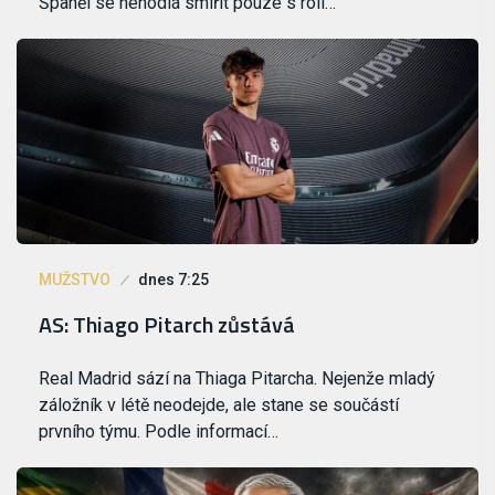
Španěl se nehodlá smířit pouze s rolí…
MUŽSTVO
dnes 7:25
AS: Thiago Pitarch zůstává
Real Madrid sází na Thiaga Pitarcha. Nejenže mladý
záložník v létě neodejde, ale stane se součástí
prvního týmu. Podle informací…