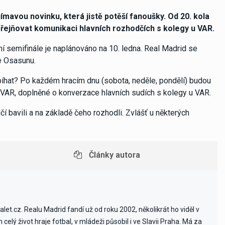
mavou novinku, která jistě potěší fanoušky. Od 20. kola
veřejňovat komunikaci hlavních rozhodčích s kolegy u VAR.
 semifinále je naplánováno na 10. ledna. Real Madrid se
e Osasunu.
obíhat? Po každém hracím dnu (sobota, neděle, pondělí) budou
 VAR, doplněné o konverzace hlavních sudích s kolegy u VAR.
 bavili a na základě čeho rozhodli. Zvlášť u některých
Články autora
et.cz. Realu Madrid fandí už od roku 2002, několikrát ho viděl v
celý život hraje fotbal, v mládeži působil i ve Slavii Praha. Má za