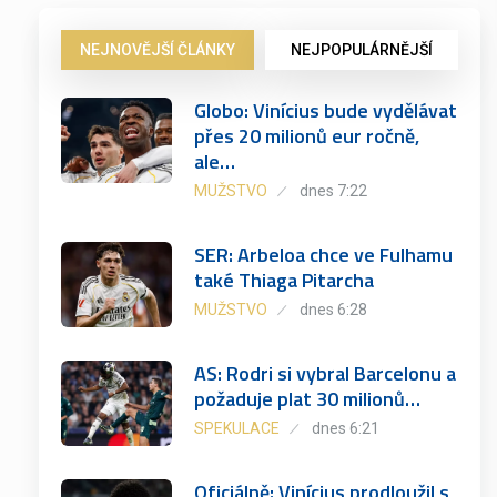
NEJNOVĚJŠÍ ČLÁNKY
NEJPOPULÁRNĚJŠÍ
Globo: Vinícius bude vydělávat
přes 20 milionů eur ročně,
ale…
MUŽSTVO
dnes 7:22
SER: Arbeloa chce ve Fulhamu
také Thiaga Pitarcha
MUŽSTVO
dnes 6:28
AS: Rodri si vybral Barcelonu a
požaduje plat 30 milionů…
SPEKULACE
dnes 6:21
Oficiálně: Vinícius prodloužil s