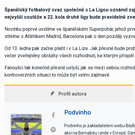
Španělský fotbalový svaz společně s La Ligou oznámil zají
nejvyšší soutěže a 22. kola druhé ligy bude pravidelně z
Novinku poprvé uvidíme ve španělském Superpohár, jehož první
střetne s Atlétikem Madrid, Barcelona pak o den později vyzv
Od 13. ledna pak začne platit i v La Lize. Jak přesně bude pr
večer zveřejněny obrázky všech rozhodnutí, ke kterým přispěl
Fanoušci tak konečně přesně uslyší, jak se mezi sebou rozhodčí
kontroverzních situací to může být velmi zajímavé.
Profil autora
Podvinho
Podvinho je zakladatelem webu BilyBal
akci na Bernabéu i jinde v Evropě. Sám 