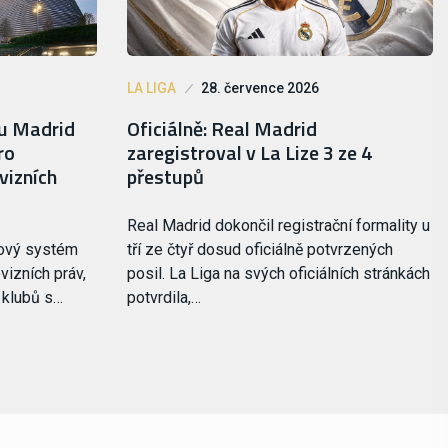
LA LIGA
28. července 2026
lu Madrid
Oficiálně: Real Madrid
ro
zaregistroval v La Lize 3 ze 4
vizních
přestupů
Real Madrid dokončil registrační formality u
nový systém
tří ze čtyř dosud oficiálně potvrzených
vizních práv,
posil. La Liga na svých oficiálních stránkách
i klubů s…
potvrdila,…