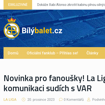
EXKLUZIVNĚ
Dokáže Xabi Alonso zkrotit kabinu plnou silný
Domů
Oficiální fanklub – Přihlas se!
Články
Novinka pro fanoušky! La Li
komunikaci sudích s VAR
LA LIGA
20. prosince 2023
0 Komentářů
Podvinh