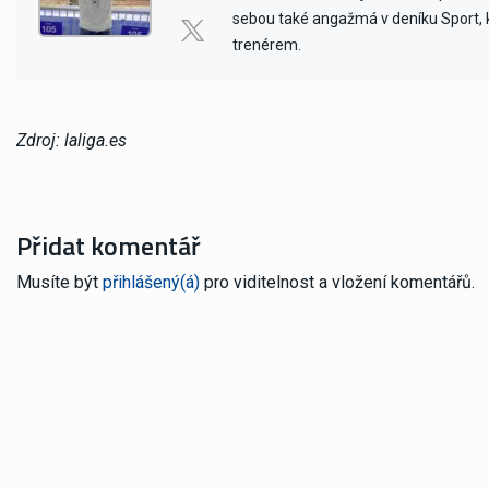
sebou také angažmá v deníku Sport, kd
trenérem.
Zdroj: laliga.es
Přidat komentář
Musíte být
přihlášený(á)
pro viditelnost a vložení komentářů.