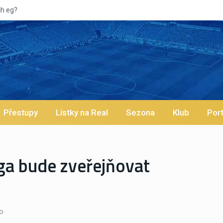
ch eg?
Přestupy
Lístky na Real
Sezona
Klub
Port
ga bude zveřejňovat
o