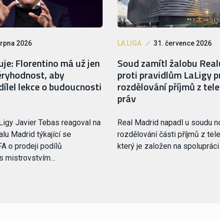
srpna 2026
LA LIGA
31. července 2026
je: Florentino má už jen
Soud zamítl žalobu Rea
ryhodnost, aby
proti pravidlům LaLigy p
ílel lekce o budoucnosti
rozdělování příjmů z tele
práv
Ligy Javier Tebas reagoval na
Real Madrid napadl u soudu 
lu Madrid týkající se
rozdělování části příjmů z tele
FA o prodeji podílů
který je založen na spoluprác
 s mistrovstvím…