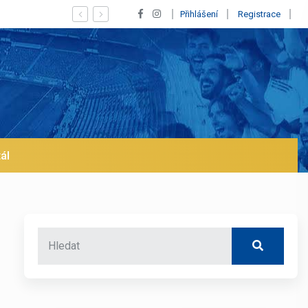
Vypískaný Vinícius! Blíží se jeho odchod z Rea
Přihlášení
Registrace
ál