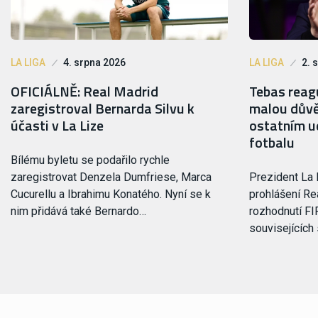
LA LIGA
4. srpna 2026
LA LIGA
2. 
OFICIÁLNĚ: Real Madrid
Tebas reagu
zaregistroval Bernarda Silvu k
malou důvě
účasti v La Lize
ostatním ud
fotbalu
Bílému byletu se podařilo rychle
zaregistrovat Denzela Dumfriese, Marca
Prezident La 
Cucurellu a Ibrahimu Konatého. Nyní se k
prohlášení Rea
nim přidává také Bernardo…
rozhodnutí FI
souvisejících