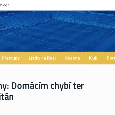
Vypískaný Vinícius! Blíží se jeho odc
Přestupy
Lístky na Real
Sezona
Klub
Port
y: Domácím chybí ter
itán