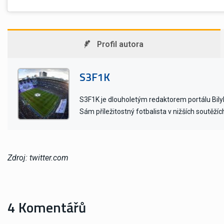
Profil autora
S3F1K
S3F1K je dlouholetým redaktorem portálu BilyB
Sám příležitostný fotbalista v nižších soutěžíc
Zdroj: twitter.com
4 Komentářů