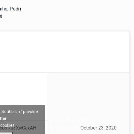
inho, Pedri
lé
 'Souhlasím' povolíte
tter
— Real Madrid C.F.
cookies
er.com/u3XjvGaxAH
(@realmadrid)
October 23, 2020