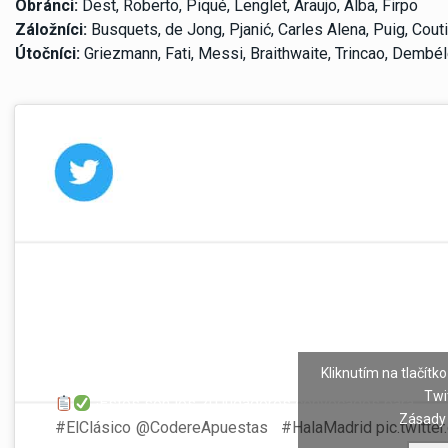
Obránci:
Dest, Roberto, Piqué, Lenglet, Araujo, Alba, Firpo
Záložníci:
Busquets, de Jong, Pjanić, Carles Alena, Puig, Cout
Útočníci:
Griezmann, Fati, Messi, Braithwaite, Trincao, Dembé
Kliknutím na tlačítko
Twi
¡Estos son los 20 jugadores convocados para
Zásady 
#ElClásico
!
@CodereApuestas
|
#HalaMadrid
pic.twitt