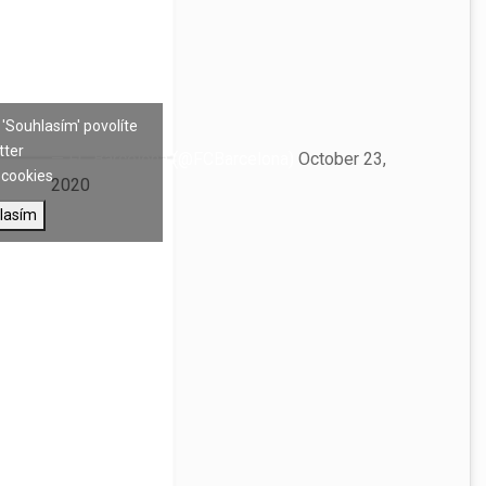
 'Souhlasím' povolíte
tter
— FC Barcelona (@FCBarcelona)
October 23,
cookies
2020
lasím