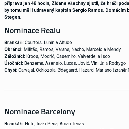
přípravu jen 48 hodin, Zidane všechny ujistil, že hráči po
by tomu měl i udravený kapitán Sergio Ramos. Domácím bu
Stegen.
Nominace Realu
Brankáři:
Courtois, Lunin a Altube
Obránci:
Militão, Ramos, Varane, Nacho, Marcelo a Mendy
Záložníci:
Kroos, Modrić, Casemiro, Valverde, a Isco
Útočníci:
Benzema, Asensio, Lucas, Jović, Vini Jr. a Rodrygo
Chybí:
Carvajal, Odriozola, Ødegaard, Hazard, Mariano (zranění
Nominace Barcelony
Brankáři:
Neto, Inaki Pena, Arnau Tenas