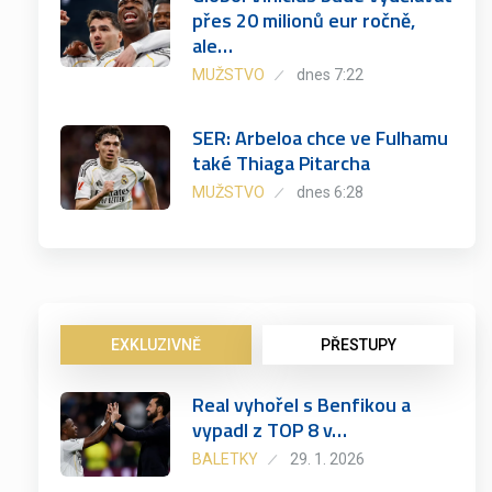
přes 20 milionů eur ročně,
ale…
MUŽSTVO
dnes 7:22
SER: Arbeloa chce ve Fulhamu
také Thiaga Pitarcha
MUŽSTVO
dnes 6:28
EXKLUZIVNĚ
PŘESTUPY
Real vyhořel s Benfikou a
vypadl z TOP 8 v…
BALETKY
29. 1. 2026