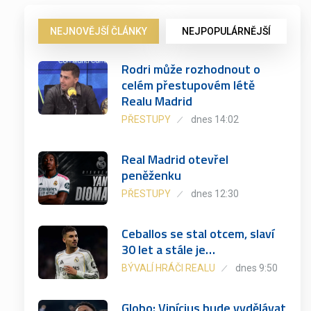
NEJNOVĚJŠÍ ČLÁNKY
NEJPOPULÁRNĚJŠÍ
Rodri může rozhodnout o
celém přestupovém létě
Realu Madrid
PŘESTUPY
dnes 14:02
Real Madrid otevřel
peněženku
PŘESTUPY
dnes 12:30
Ceballos se stal otcem, slaví
30 let a stále je…
BÝVALÍ HRÁČI REALU
dnes 9:50
Globo: Vinícius bude vydělávat