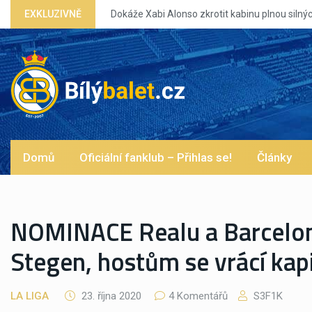
nou silných eg?
EXKLUZIVNĚ
Domů
Oficiální fanklub – Přihlas se!
Články
NOMINACE Realu a Barcelon
Stegen, hostům se vrácí kap
LA LIGA
23. října 2020
4 Komentářů
S3F1K