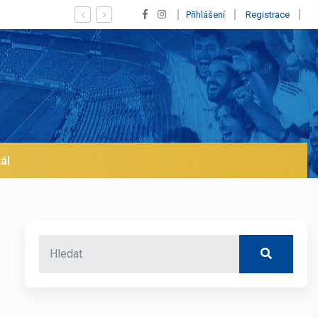
hod z Realu a pustí se klub na trh už v lednu? | BALETKY #33
Přihlášení
Registrace
ál