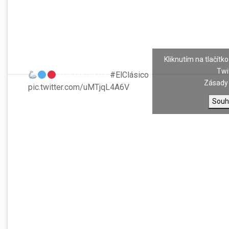
Kliknutím na tlačítko
Twi
The squad for
#ElClásico
!
Zásady 
pic.twitter.com/uMTjqL4A6V
Souh