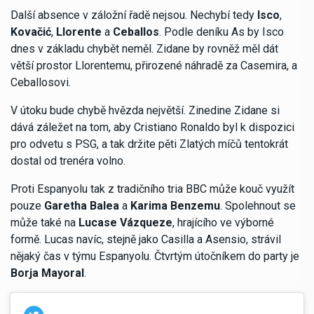
Další absence v záložní řadě nejsou. Nechybí tedy
Isco
,
Kovačić
,
Llorente
a
Ceballos
. Podle deníku As by Isco
dnes v základu chybět neměl. Zidane by rovněž měl dát
větší prostor Llorentemu, přirozené náhradě za Casemira, a
Ceballosovi.
V útoku bude chybě hvězda největší. Zinedine Zidane si
dává záležet na tom, aby Cristiano Ronaldo byl k dispozici
pro odvetu s PSG, a tak držite pěti Zlatých míčů tentokrát
dostal od trenéra volno.
Proti Espanyolu tak z tradičního tria BBC může kouč využít
pouze
Garetha Balea
a
Karima Benzemu
. Spolehnout se
může také na
Lucase Vázqueze
, hrajícího ve výborné
formě. Lucas navíc, stejně jako Casilla a Asensio, strávil
nějaký čas v týmu Espanyolu. Čtvrtým útočníkem do party je
Borja Mayoral
.