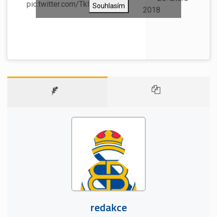
pic.twitter.com/TkEZ8giBRD
Souhlasím
2018
redakce