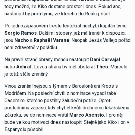
tedy možné, že Kiko dostane prostor i dnes. Pokud ano,
nastoupil by proti týmu, ze kterého do Realu přišel.
Po jednozápasovém trestu tentokrát nechybí kapitán týmu
Sergio Ramos
. Dalšími stopery, jež má trenér k dispozici,
jsou
Nacho
a
Raphaël Varane
. Naopak Jesús Vallejo pořád
není zdravotně v pořádku.
Na pravé straně obrany mohou nastoupit
Dani Carvajal
nebo
Achraf
. Levou stranu by měl obstarat
Theo
. Marcelo
je totiž stále zraněný.
Vinou zranění nejsou s týmem v Barceloně ani Kroos s
Modrićem. Na poslední chvíli z nominace vypadl také
Casemiro, kterého postihly žaludeční potíže. Oproti
poslednímu zápasu, kdy chyběl kvůli drobnému lékařskému
zákroku, se do nominace vrátil
Marco Asensio
. I pro něj
bude velkou motivací dnes nastoupit. Stejně jako Kiko i on v
Espanyolu působil.