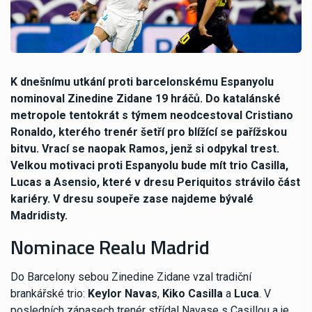
K dnešnímu utkání proti barcelonskému Espanyolu
nominoval Zinedine Zidane 19 hráčů. Do katalánské
metropole tentokrát s týmem neodcestoval Cristiano
Ronaldo, kterého trenér šetří pro blížící se pařížskou
bitvu. Vrací se naopak Ramos, jenž si odpykal trest.
Velkou motivaci proti Espanyolu bude mít trio Casilla,
Lucas a Asensio, které v dresu Periquitos strávilo část
kariéry. V dresu soupeře zase najdeme bývalé
Madridisty.
Nominace Realu Madrid
Do Barcelony sebou Zinedine Zidane vzal tradiční
brankářské trio:
Keylor Navas
,
Kiko Casilla
a
Luca
. V
posledních zápasech trenér střídal Navase s Casillou a je