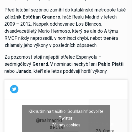
Před letošní sezónou zamířil do katalánské metropole také
záložník
Estéban Granero
, hráč Realu Madrid v letech
2009 – 2012. Naopak odchovanec Los Blancos,
dvaadvacetiletý Mario Hermoso, který se ale do A týmu
RMCF nikdy neprosadil, v nominaci chybí, neboť trenéra
zklamaly jeho výkony v posledních zápasech.
Za pozornost stojí nejlepší střelec Espanyolu –
sedmigólový
Gerard
. V nominaci nechybí ani
Pablo Piatti
nebo
Jurado
, kteří ale letos podávají horší výkony.
— RCD
Kliknutím na tlačítko 'Souhlasím' povolíte
Ja tenim la convocatòria per jugar
Espanyol
Twitter
davant el
@realmadrid
! Quin seria
(@RCDEspan
Zásady cookies
el vostre onze?
#RCDE
yol)
26. února