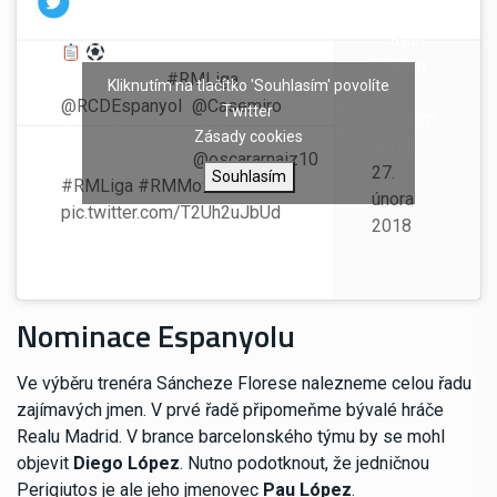
— Real
¡Los 19 convocados para el
Madrid
encuentro de
#RMLiga
contra el
Kliknutím na tlačítko 'Souhlasím' povolíte
C.F.
@RCDEspanyol
!
@Casemiro
, baja de
Twitter
(@realm
última hora por problemas estomacales.
Zásady cookies
adrid)
Entra en su lugar
@oscararnaiz10
!
27.
Souhlasím
#RMLiga
#RMMovistar
února
pic.twitter.com/T2Uh2uJbUd
2018
Nominace Espanyolu
Ve výběru trenéra Sáncheze Florese nalezneme celou řadu
zajímavých jmen. V prvé řadě připomeňme bývalé hráče
Realu Madrid. V brance barcelonského týmu by se mohl
objevit
Diego López
. Nutno podotknout, že jedničnou
Periqiutos je ale jeho jmenovec
Pau López
.