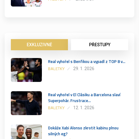
EXKLUZIVNĚ
PŘESTUPY
Real vyhořel s Benfikou a vypadl z TOP 8 v…
29. 1. 2026
BALETKY
Real vyhořel v El Clásiku a Barcelona slaví
Superpohár. Frustrace…
12. 1. 2026
BALETKY
Dokáže Xabi Alonso zkrotit kabinu plnou
silných eg?