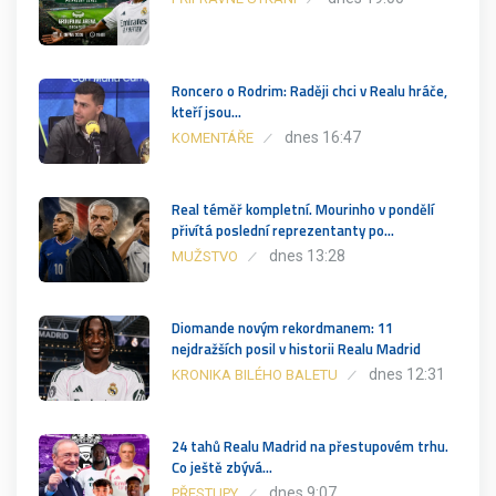
Roncero o Rodrim: Raději chci v Realu hráče,
kteří jsou…
dnes 16:47
KOMENTÁŘE
Real téměř kompletní. Mourinho v pondělí
přivítá poslední reprezentanty po…
dnes 13:28
MUŽSTVO
Diomande novým rekordmanem: 11
nejdražších posil v historii Realu Madrid
dnes 12:31
KRONIKA BILÉHO BALETU
24 tahů Realu Madrid na přestupovém trhu.
Co ještě zbývá…
dnes 9:07
PŘESTUPY