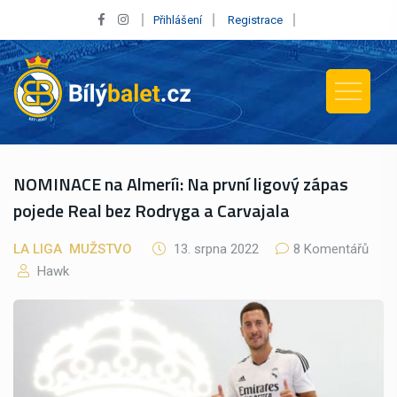
Přihlášení
Registrace
NOMINACE na Almeríi: Na první ligový zápas
pojede Real bez Rodryga a Carvajala
LA LIGA
MUŽSTVO
13. srpna 2022
8 Komentářů
Hawk