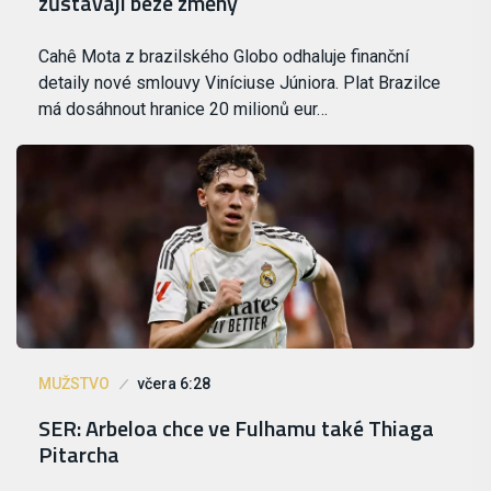
zůstávají beze změny
Cahê Mota z brazilského Globo odhaluje finanční
detaily nové smlouvy Viníciuse Júniora. Plat Brazilce
má dosáhnout hranice 20 milionů eur…
MUŽSTVO
včera 6:28
SER: Arbeloa chce ve Fulhamu také Thiaga
Pitarcha