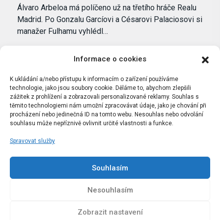
Álvaro Arbeloa má políčeno už na třetího hráče Realu
Madrid. Po Gonzalu Garcíovi a Césarovi Palaciosovi si
manažer Fulhamu vyhlédl…
Informace o cookies
K ukládání a/nebo přístupu k informacím o zařízení používáme
technologie, jako jsou soubory cookie. Děláme to, abychom zlepšili
zážitek z prohlížení a zobrazovali personalizované reklamy. Souhlas s
těmito technologiemi nám umožní zpracovávat údaje, jako je chování při
procházení nebo jedinečná ID na tomto webu. Nesouhlas nebo odvolání
souhlasu může nepříznivě ovlivnit určité vlastnosti a funkce.
Spravovat služby
Portál Bílýbalet.cz byl založen pod názvem Real-
Madrid.cz v roce 2007
Souhlasím
Kopírování obsahu je přísně zakázáno.
Nesouhlasím
Zobrazit nastavení