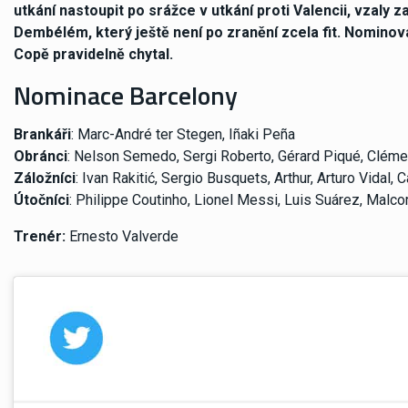
utkání nastoupit po srážce v utkání proti Valencii, vzal
Dembélém, který ještě není po zranění zcela fit. Nominová
Copě pravidelně chytal.
Nominace Barcelony
Brankáři
: Marc-André ter Stegen, Iñaki Peña
Obránci
: Nelson Semedo, Sergi Roberto, Gérard Piqué, Cléme
Záložníci
: Ivan Rakitić, Sergio Busquets, Arthur, Arturo Vidal, 
Útočníci
: Philippe Coutinho, Lionel Messi, Luis Suárez, Malc
Trenér:
Ernesto Valverde