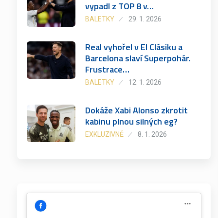
vypadl z TOP 8 v…
BALETKY
29. 1. 2026
Real vyhořel v El Clásiku a
Barcelona slaví Superpohár.
Frustrace…
BALETKY
12. 1. 2026
Dokáže Xabi Alonso zkrotit
kabinu plnou silných eg?
EXKLUZIVNĚ
8. 1. 2026