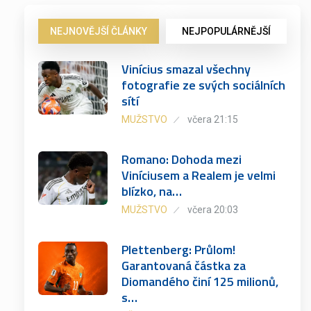
NEJNOVĚJŠÍ ČLÁNKY
NEJPOPULÁRNĚJŠÍ
Vinícius smazal všechny
fotografie ze svých sociálních
sítí
MUŽSTVO
včera 21:15
Romano: Dohoda mezi
Viníciusem a Realem je velmi
blízko, na…
MUŽSTVO
včera 20:03
Plettenberg: Průlom!
Garantovaná částka za
Diomandého činí 125 milionů,
s…