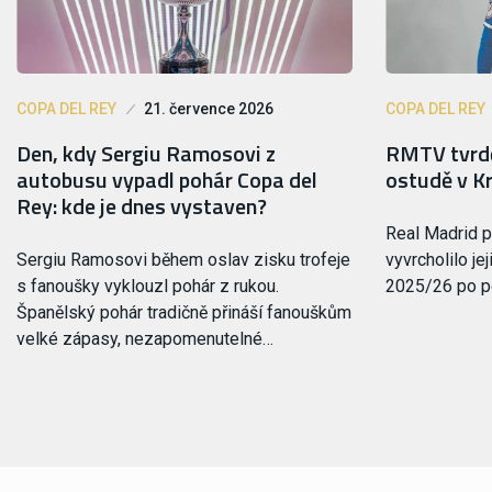
COPA DEL REY
21. července 2026
COPA DEL REY
Den, kdy Sergiu Ramosovi z
RMTV tvrdě 
autobusu vypadl pohár Copa del
ostudě v K
Rey: kde je dnes vystaven?
Real Madrid p
Sergiu Ramosovi během oslav zisku trofeje
vyvrcholilo j
s fanoušky vyklouzl pohár z rukou.
2025/26 po p
Španělský pohár tradičně přináší fanouškům
velké zápasy, nezapomenutelné…