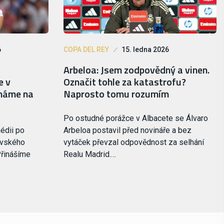
6
COPA DEL REY
15. ledna 2026
Arbeloa: Jsem zodpovědný a vinen.
e v
Označit tohle za katastrofu?
cháme na
Naprosto tomu rozumím
Po ostudné porážce v Albacete se Álvaro
médii po
Arbeloa postavil před novináře a bez
ovského
vytáček převzal odpovědnost za selhání
Přinášíme
Realu Madrid.…