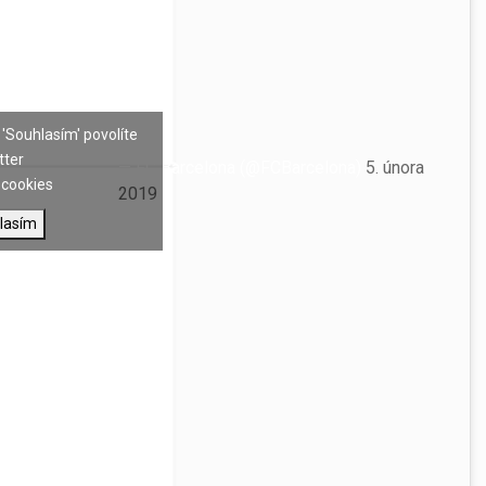
 'Souhlasím' povolíte
tter
— FC Barcelona (@FCBarcelona)
5. února
cookies
2019
lasím