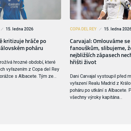
15. ledna 2026
COPA DEL REY
15. ledna 202
kritizuje hráče po
Carvajal: Omlouváme se
rálovském poháru
fanouškům, slibujeme, ž
nejbližších zápasech ne
hřišti život
rožívá hrozné období, které
ejich vyřazením z Copa del Rey
orážce s Albacete. Tým ze…
Dani Carvajal vystoupil před 
vyřazení Realu Madrid z Král
poháru po utkání s Albacete. 
všechny výroky kapitána…