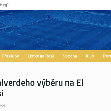
Vypískaný
Přestupy
Lístky na Real
Sezona
Klub
Port
lverdeho výběru na El
i
kce