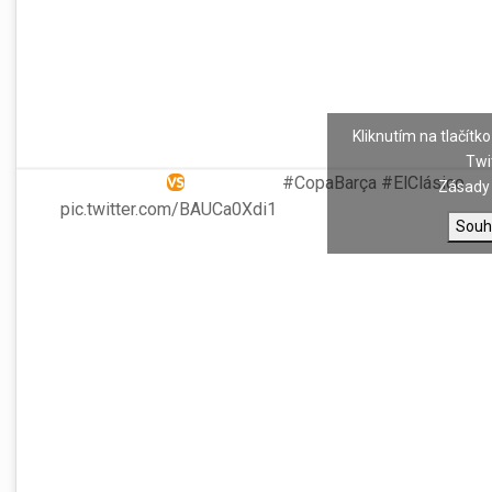
Kliknutím na tlačítko
SQUAD
Twi
FC Barcelona
Real Madrid
#CopaBarça
#ElClásico
Zásady 
pic.twitter.com/BAUCa0Xdi1
Souh