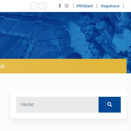
 Vinícius! Blíží se jeho odchod z Realu a pustí se klub na trh už v lednu
Přihlášení
Registrace
ál