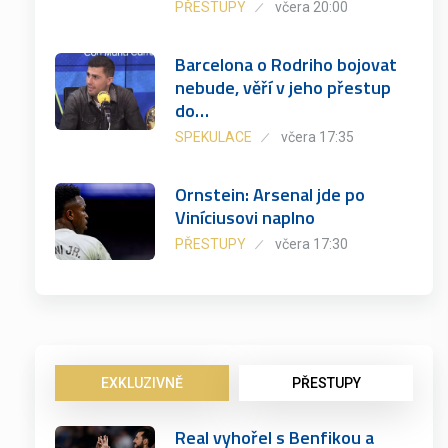
PŘESTUPY
včera 20:00
Barcelona o Rodriho bojovat
nebude, věří v jeho přestup
do…
SPEKULACE
včera 17:35
Ornstein: Arsenal jde po
Viníciusovi naplno
PŘESTUPY
včera 17:30
EXKLUZIVNĚ
PŘESTUPY
Real vyhořel s Benfikou a