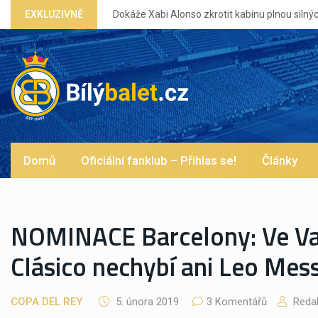
bi Alonso zkrotit kabinu plnou silných eg?
EXKLUZIVNĚ
Domů
Oficiální fanklub – Přihlas se!
Články
NOMINACE Barcelony: Ve Va
Clásico nechybí ani Leo Mess
COPA DEL REY
5. února 2019
3 Komentářů
Reda