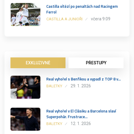
Castilla vítězí po penaltách nad Racingem
Ferrol
včera 9:09
CASTILLA A JUNIOŘI
EXKLUZIVNĚ
PŘESTUPY
Real vyhořel s Benfikou a vypadl z TOP 8 v…
29. 1. 2026
BALETKY
Real vyhořel v El Clásiku a Barcelona slaví
Superpohár. Frustrace…
12. 1. 2026
BALETKY