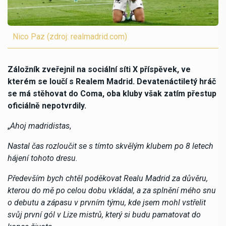
Nico Paz (zdroj: realmadrid.com)
Záložník zveřejnil na sociální síti X příspěvek, ve
kterém se loučí s Realem Madrid. Devatenáctiletý hráč
se má stěhovat do Coma, oba kluby však zatím přestup
oficiálně nepotvrdily.
„
Ahoj madridistas
,
Nastal čas rozloučit se s tímto skvělým klubem po 8 letech
hájení tohoto dresu.
Především bych chtěl poděkovat Realu Madrid za důvěru,
kterou do mě po celou dobu vkládal, a za splnění mého snu
o debutu a zápasu v prvním týmu, kde jsem mohl vstřelit
svůj první gól v Lize mistrů, který si budu pamatovat do