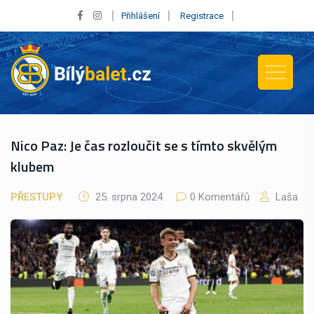
Přihlášení
Registrace
Nico Paz: Je čas rozloučit se s tímto skvělým
klubem
PŘESTUPY
25. srpna 2024
0 Komentářů
Laša