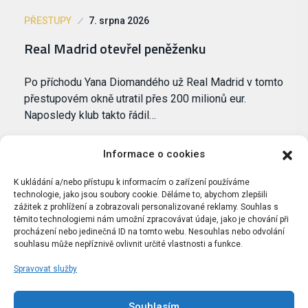
PŘESTUPY
7. srpna 2026
Real Madrid otevřel peněženku
Po příchodu Yana Diomandého už Real Madrid v tomto
přestupovém okně utratil přes 200 milionů eur.
Naposledy klub takto řádil…
Informace o cookies
K ukládání a/nebo přístupu k informacím o zařízení používáme
technologie, jako jsou soubory cookie. Děláme to, abychom zlepšili
zážitek z prohlížení a zobrazovali personalizované reklamy. Souhlas s
těmito technologiemi nám umožní zpracovávat údaje, jako je chování při
procházení nebo jedinečná ID na tomto webu. Nesouhlas nebo odvolání
souhlasu může nepříznivě ovlivnit určité vlastnosti a funkce.
Spravovat služby
Portál Bílýbalet.cz byl založen pod názvem Real-
Madrid.cz v roce 2007
Souhlasím