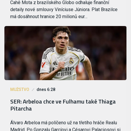
Cahê Mota z brazilského Globo odhaluje finanční
detaily nové smlouvy Viníciuse Júniora. Plat Brazilce
má dosáhnout hranice 20 milionů eur…
MUŽSTVO
dnes 6:28
SER: Arbeloa chce ve Fulhamu také Thiaga
Pitarcha
Álvaro Arbeloa má políčeno už na třetího hráče Realu
Madrid. Po Gonzalu Garcíovi a Césarovi Palaciosovi si