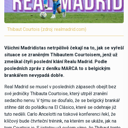
Thibaut Courtois (zdroj: realmadrid.com)
Všichni Madridistas netrpělivě čekají na to, jak se vyřeší
situace se zraněným Thibautem Courtoisem, jenž už
zmeškal čtyři poslední klání Realu Madrid. Podle
posledních zpráv z deníku MARCA to s belgickým
brankářem nevypadá dobře.
Real Madrid se musel v posledních zápasech obejít bez
své jedničky Thibauta Courtoise, který utrpěl zranění
sedacího nervu. V týmu se doufalo, že se belgický brankář
stihne dát do pořádku na El Clásico, které se odehraje již
tuto neděli. Carlo Ancelotti na tiskové konferenci řekl, že
klíčový bude čtvrteční trénink, na kterém se ukáže, jak na
tom Courtois je. S jistotou už ovšem víme, že Thibaut tento