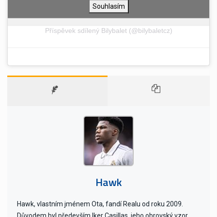
Souhlasím
Příspěvek sdílený Bilybalet (@bilybaletcz)
Hawk
Hawk, vlastním jménem Ota, fandí Realu od roku 2009.
Důvodem byl především Iker Casillas, jeho obrovský vzor.