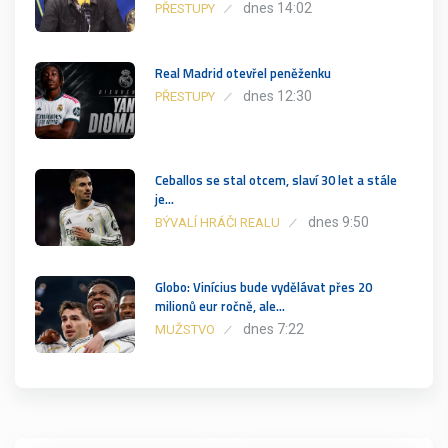
dnes 14:02
PŘESTUPY
Real Madrid otevřel peněženku
dnes 12:30
PŘESTUPY
Ceballos se stal otcem, slaví 30 let a stále
je…
dnes 9:50
BÝVALÍ HRÁČI REALU
Globo: Vinícius bude vydělávat přes 20
milionů eur ročně, ale…
dnes 7:22
MUŽSTVO