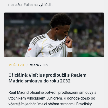
manažer Fulhamu vyhlédl…
MUŽSTVO
včera 20:09
Oficiálně: Vinícius prodloužil s Realem
Madrid smlouvu do roku 2032
Real Madrid oficiálně potvrdil prodloužení smlouvy s
útočníkem Viníciusem Júniorem. K dohodě došlo po
včerejším jednání mezi oběma stranami. Brazilský…