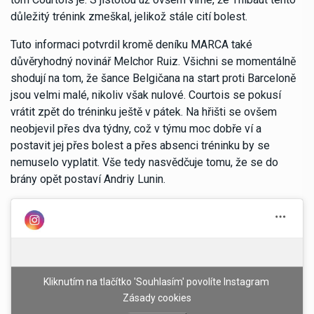
důležitý trénink zmeškal, jelikož stále cití bolest.
Tuto informaci potvrdil kromě deníku MARCA také
důvěryhodný novinář Melchor Ruiz. Všichni se momentálně
shodují na tom, že šance Belgičana na start proti Barceloně
jsou velmi malé, nikoliv však nulové. Courtois se pokusí
vrátit zpět do tréninku ještě v pátek. Na hřišti se ovšem
neobjevil přes dva týdny, což v týmu moc dobře ví a
postavit jej přes bolest a přes absenci tréninku by se
nemuselo vyplatit. Vše tedy nasvědčuje tomu, že se do
brány opět postaví Andriy Lunin.
Kliknutím na tlačítko 'Souhlasím' povolíte Instagram
Zásady cookies