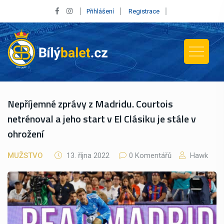
Přihlášení
Registrace
Nepříjemné zprávy z Madridu. Courtois
netrénoval a jeho start v El Clásiku je stále v
ohrožení
MUŽSTVO
13. října 2022
0 Komentářů
Hawk