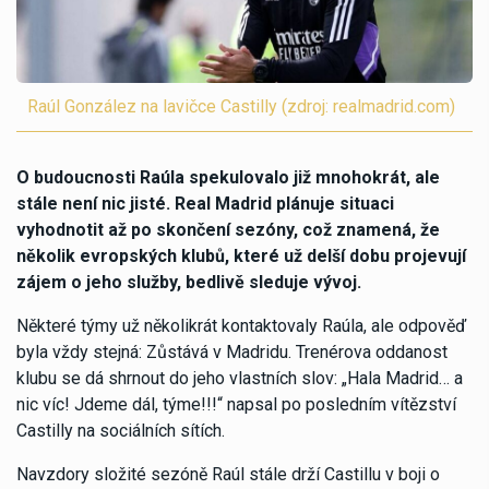
Raúl González na lavičce Castilly (zdroj: realmadrid.com)
O budoucnosti Raúla spekulovalo již mnohokrát, ale
stále není nic jisté. Real Madrid plánuje situaci
vyhodnotit až po skončení sezóny, což znamená, že
několik evropských klubů, které už delší dobu projevují
zájem o jeho služby, bedlivě sleduje vývoj.
Některé týmy už několikrát kontaktovaly Raúla, ale odpověď
byla vždy stejná: Zůstává v Madridu. Trenérova oddanost
klubu se dá shrnout do jeho vlastních slov: „Hala Madrid… a
nic víc! Jdeme dál, týme!!!“ napsal po posledním vítězství
Castilly na sociálních sítích.
Navzdory složité sezóně Raúl stále drží Castillu v boji o