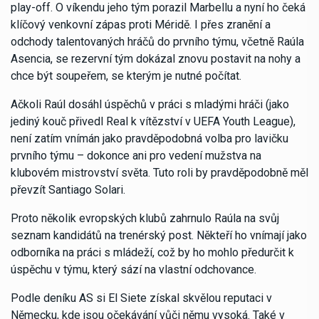
play-off. O víkendu jeho tým porazil Marbellu a nyní ho čeká
klíčový venkovní zápas proti Méridě. I přes zranění a
odchody talentovaných hráčů do prvního týmu, včetně Raúla
Asencia, se rezervní tým dokázal znovu postavit na nohy a
chce být soupeřem, se kterým je nutné počítat.
Ačkoli Raúl dosáhl úspěchů v práci s mladými hráči (jako
jediný kouč přivedl Real k vítězství v UEFA Youth League),
není zatím vnímán jako pravděpodobná volba pro lavičku
prvního týmu – dokonce ani pro vedení mužstva na
klubovém mistrovství světa. Tuto roli by pravděpodobně měl
převzít Santiago Solari.
Proto několik evropských klubů zahrnulo Raúla na svůj
seznam kandidátů na trenérský post. Někteří ho vnímají jako
odborníka na práci s mládeží, což by ho mohlo předurčit k
úspěchu v týmu, který sází na vlastní odchovance.
Podle deníku AS si El Siete získal skvělou reputaci v
Německu, kde jsou očekávání vůči němu vysoká. Také v