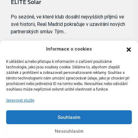
ELITE Solar
Po sezóně, ve které klub dosáhl nejvyšších příjmů ve
své historii, Real Madrid pokračuje v uzavírání nových
partnerských smluv. Tým…
Informace o cookies
K ukládání a/nebo přístupu k informacím o zařízení používáme
technologie, jako jsou soubory cookie. Děláme to, abychom zlepšili
zážitek z prohlížení a zobrazovali personalizované reklamy. Souhlas s
těmito technologiemi nám umožní zpracovávat údaje, jako je chování při
procházení nebo jedinečná ID na tomto webu. Nesouhlas nebo odvolání
souhlasu může nepříznivě ovlivnit určité vlastnosti a funkce.
Spravovat služby
Portál Bílýbalet.cz byl založen pod názvem Real-
Madrid.cz v roce 2007
Souhlasím
Kopírování obsahu je přísně zakázáno.
Nesouhlasím