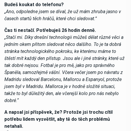
Budeš koukat do telefonu?
„Ano, odpoledne jsem se díval, že už mám zhruba jasno v
časech startů těch hráčů, které chci sledovat.”
Čas ti nestačí. Potřebuješ 26 hodin denně.
„Stačí mi. Díky dnešní technologii můžeš dělat různé věci a
jedním okem přitom sledovat něco dalšího. To je ta dobrá
stránka technologického pokroku, ke kterému máme to
štěstí mít každý den přístup. Jsou ale i jiné stránky, které už
tak dobré nejsou. Fotbal je pro mě, jako pro správného
Španěla, samozřejmě vášní. Včera večer jsem po návratu z
Madridu sledoval Barcelonu, Mallorcu a Espanyol, protože
jsem byl v Madridu. Mallorca je v hodně složité situaci,
takže to byl důležitý den, ale včerejší kolo pro nás nebylo
dobré.“
A napsal jsi příspěvek, že? Protože jsi trochu cítil
potřebu lidem vysvětlit, aby tě do těch problémů
netahali.