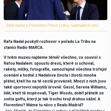
Rafa Nadal a Florentino Pérez (zdroj: realmadrid.com)
Rafa Nadal poskytl rozhovor v pořadu La Tribu na
stanici Radio MARCA.
V tvém muzeu najdeme téměř všechno, co souvisí s
Rafou Nadalem: spoustu dresů, které si schoval,
rakety, míčky, fotografie, samozřejmě všechna trofejní
ocenění a hodně z Nadalova života i životů mnoha
přátel, kteří ho na té cestě provázeli. Mnozí z nich jsou
také sportovci nejvyšší úrovně: Gasol, Serena Williams,
lidé, kteří tě inspirovali, Tiger Woods, dobří přátelé ze
světa golfu, který je tak trochu tvojí druhou vášní. A
Florentino? Máme tu něco z Realu Madrid?
„Ano. Myslím, že Florentino je jednou z důležitých postav v