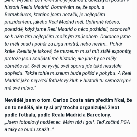
historii Realu Madrid. Domnívám se, že spolu s
Bernabéuem, kterého jsem nezažil, je nejlepším
prezidentem, jakého Real Madrid měl. Upřímně řečeno,
pokaždé, když jsme Real Madrid o něco požádali, zachovali
se k nám tím nejlepším možným způsobem. Dokonce jsme
tu měli snad i pohár za Ligu mistrů, nebo nevím… Pohár
krále. Realita je taková, že muzeum musí mít stálé exponáty,
protože jsou součástí mé historie, ale jiné by se měly
obměňovat. Svět se vyvíjí, svět sportu jde také neustále
dopředu. Takže tohle muzeum bude pořád v pohybu. A Real
Madrid jako největší fotbalový klub v historii tu samozřejmě
má své místo.“
Nevěděl jsem o tom. Carlos Costa nám předtím říkal, že
on to nedělá, ale ty si prý trochu organizuješ život
podle fotbalu, podle Realu Madrid a Barcelony.
„Jsem fotbalový nadšenec. Mám rád i golf. Teď začíná PGA
a taky se budu snažit…”