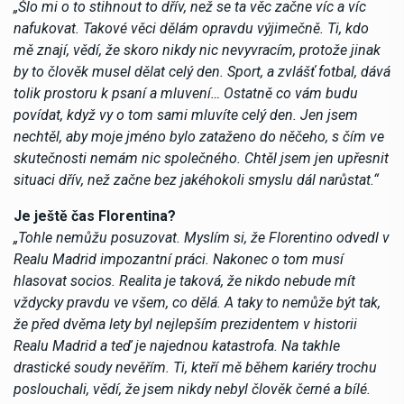
„Šlo mi o to stihnout to dřív, než se ta věc začne víc a víc
nafukovat. Takové věci dělám opravdu výjimečně. Ti, kdo
mě znají, vědí, že skoro nikdy nic nevyvracím, protože jinak
by to člověk musel dělat celý den. Sport, a zvlášť fotbal, dává
tolik prostoru k psaní a mluvení… Ostatně co vám budu
povídat, když vy o tom sami mluvíte celý den. Jen jsem
nechtěl, aby moje jméno bylo zataženo do něčeho, s čím ve
skutečnosti nemám nic společného. Chtěl jsem jen upřesnit
situaci dřív, než začne bez jakéhokoli smyslu dál narůstat.“
Je ještě čas Florentina?
„Tohle nemůžu posuzovat. Myslím si, že Florentino odvedl v
Realu Madrid impozantní práci. Nakonec o tom musí
hlasovat socios. Realita je taková, že nikdo nebude mít
vždycky pravdu ve všem, co dělá. A taky to nemůže být tak,
že před dvěma lety byl nejlepším prezidentem v historii
Realu Madrid a teď je najednou katastrofa. Na takhle
drastické soudy nevěřím. Ti, kteří mě během kariéry trochu
poslouchali, vědí, že jsem nikdy nebyl člověk černé a bílé.