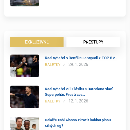
EXKLUZIVNĚ
PŘESTUPY
Real vyhořel s Benfikou a vypadl z TOP 8 v…
29. 1. 2026
BALETKY
Real vyhořel v El Clásiku a Barcelona slaví
Superpohár. Frustrace…
12. 1. 2026
BALETKY
Dokáže Xabi Alonso zkrotit kabinu plnou
silných eg?