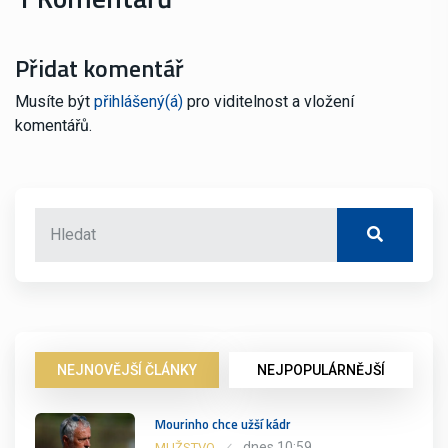
Přidat komentář
Musíte být
přihlášený(á)
pro viditelnost a vložení
komentářů.
NEJNOVĚJŠÍ ČLÁNKY
NEJPOPULÁRNĚJŠÍ
Mourinho chce užší kádr
dnes 10:59
MUŽSTVO