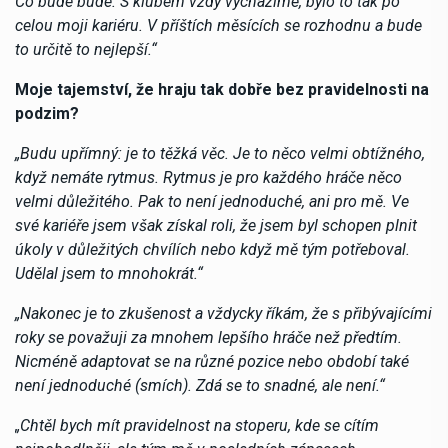
Co bude bude. S klubem vždy vycházíme, bylo to tak po
celou moji kariéru. V příštích měsících se rozhodnu a bude
to určitě to nejlepší.“
Moje tajemství, že hraju tak dobře bez pravidelnosti na
podzim?
„Budu upřímný: je to těžká věc. Je to něco velmi obtížného, ​​
když nemáte rytmus. Rytmus je pro každého hráče něco
velmi důležitého. Pak to není jednoduché, ani pro mě. Ve
své kariéře jsem však získal roli, že jsem byl schopen plnit
úkoly v důležitých chvílích nebo když mě tým potřeboval.
Udělal jsem to mnohokrát.“
„Nakonec je to zkušenost a vždycky říkám, že s přibývajícími
roky se považuji za mnohem lepšího hráče než předtím.
Nicméně adaptovat se na různé pozice nebo období také
není jednoduché (smích). Zdá se to snadné, ale není.“
„Chtěl bych mít pravidelnost na stoperu, kde se cítím