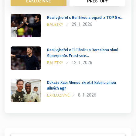
EXKLUZIVNĚ
PŘESTUPY
Real vyhořel s Benfikou a vypadl z TOP 8 v…
29. 1. 2026
BALETKY
Real vyhořel v El Clásiku a Barcelona slaví
Superpohár. Frustrace…
12. 1. 2026
BALETKY
Dokáže Xabi Alonso zkrotit kabinu plnou
silných eg?
8. 1. 2026
EXKLUZIVNĚ