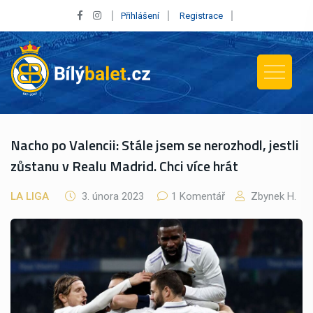
Přihlášení
Registrace
Nacho po Valencii: Stále jsem se nerozhodl, jestli
zůstanu v Realu Madrid. Chci více hrát
LA LIGA
3. února 2023
1 Komentář
Zbynek H.