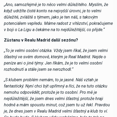
„Ano, samozřejmě je to něco velmi důležitého. Myslím, že
když udržíte čisté konto na nejvyšší úrovni, je to velmi
důležité, zvláště s týmem, jako je ten náš, s takovým
potenciálem vepředu. Máme radost z vítězství, pokračujeme
v boji o La Ligu a čekáme na to nejdůležitější, co přijde.“
Zůstanu v Realu Madrid další sezónu?
„To je velmi osobní otázka. Vždy jsem říkal, že jsem velmi
šťastný ve svém domově, kterým je Real Madrid. Nejde o
peníze ani o jiné týmy. Jen říkám, že je to velmi osobní
rozhodnutí a stále jsem se nerozhodl.“
„S klubem problém nemám, to je jasné. Náš vztah je
fantastický. Nyní chci být upřímný a říci, že na tuto otázku
nemohu odpovědět, protože je to osobní. Pro mě je
nejdůležitější, že jsem dnes velmi šťastný, protože hraji
hodně a mám spoustu minut, což jsem tu už řekl. Pravdou
je, že dnes jsem v Realu Madrid velmi šťastný a klub to ví.