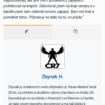
nejpohodlněji, ale tým mě v posledních zápasech
potřeboval na krajích. Debutoval jsem na kraji obrany a v
kariéře jsem tam odehrál mnoho zápasů. Baví mě hrát a
pomáhat týmu. Připravuji se dále na to, co přijde.“
Zbynek H.
Zbyněk je redaktorem webu Bilybalet.cz. Realu Madrid fandí
20 let, od střídání a skvělého výkonu San Ikera ve finále LM.
Specializuje se na články o financích Los Blancos a Castillu.
Je také otcem ligového dorostence a má tak blízko k