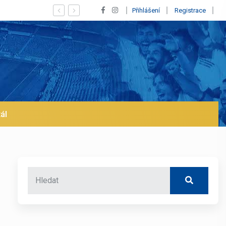
hod z Realu a pustí se klub na trh už v lednu? | BALETKY #33
Přihlášení
Registrace
ál