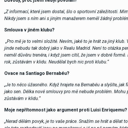
Důvody, proč jsem nebyl povolán?
„Z informací, které jsem dostal, šlo o sportovní záležitosti.
Nikdy jsem s ním ani s jiným manažerem neměl žádný problém.
Smlouva v jiném klubu?
„Pro mě je to velmi složité. Nevím, jaké to je hrát za jiný kl
jinde nebudu tak dobrý jako v Realu Madrid. Není to otázka pen
neměl důvěru trenéra, i když jsem cítil, že jsem v dobré formě.
rok, zůstávám v klidu. Neudělal bych nic proti klubu.“
Ovace na Santiago Bernabéu?
„Je to něco úžasného. Když hrajete na Bernabéu a slyšíte, jak f
jako sen. Délka nové smlouvy pro mě nebude problém. Mohu pod
zůstávám v klidu.“
Moje nepřítomnost jako argument proti Luisi Enriquemu?
„Nerad dělám povyk, je to vaše práce. Snažím se hrát a dělat to 