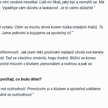
 ním osobně nesetkal. Lidé mi říkali, jaký byl, a nemýlili se. Má
 Vyjadřuje vám důvěru a laskavost. Je to velmi důležité.“
vztahy. Cítím se trochu divně kolem tolika mladých hráčů. To
Jsme jednotní a bojujeme za společný cíl.“
ítomností. Jak jsem řekl, prožívám nejlepší chvíle své kariéry.
tý. Teď se všechno změnilo, hraju hodně. Blížící se konec
ezóně mluvím s klubem, personálem a rodinou a pak se
počítají, co budu dělat?
je mé rozhodnutí. Promluvím si s klubem a společně uděláme
adné se rozhodnout.“