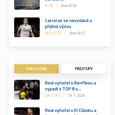
KLUB
dnes 8:59
Carreras se nevzdává a
přijímá výzvu
MUŽSTVO
dnes 8:57
EXKLUZIVNĚ
PŘESTUPY
Real vyhořel s Benfikou a
vypadl z TOP 8 v…
BALETKY
29. 1. 2026
Real vyhořel v El Clásiku a