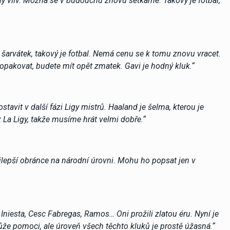
ý vliv. Možná se v budoucnu znovu setkáme. Takový je fotbal,
 šarvátek, takový je fotbal. Nemá cenu se k tomu znovu vracet.
opakovat, budete mít opět zmatek. Gavi je hodný kluk.“
vit v další fázi Ligy mistrů. Haaland je šelma, kterou je
 La Ligy, takže musíme hrát velmi dobře.“
nejlepší obránce na národní úrovni. Mohu ho popsat jen v
 Iniesta, Cesc Fabregas, Ramos… Oni prožili zlatou éru. Nyní je
ůže pomoci, ale úroveň všech těchto kluků je prostě úžasná.“