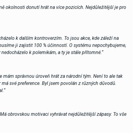
 okolnosti donutí hrát na více pozicích. Nejdůležitější je pro
cházelo k dalším kontroverzím. To jsou akce, kde záleží na
usíme ji zajistit 100 % účinností. O systému nepochybujeme,
 nedocházelo k polemikám, a ty je stále přítomné.“
 že mám správnou úroveň hrát za národní tým. Není to ale tak
 má své preference. Byl jsem povolán z různých důvodů.
l.“
 Má obrovskou motivaci vyhrávat nejdůležitější zápasy. To vše