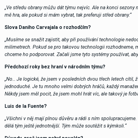
„Ve středu obrany můžu dát týmu nejvíc. Ale na konci sezony mě
mě hra, ale pokud si mám vybrat, tak preferuji střed obrany.“
Slova Daniho Carvajala o rozhodčím?
„Musíme se snažit zajistit, aby při používání technologie nedo
milimetrech. Pokud se pro takovou technologii rozhodneme, m
chceme ho podporovat. Začali jsme tyto systémy používat, aby
Předchozí roky bez hraní v národním týmu?
„No… Je logické, že jsem v posledních dvou třech letech cítil,
jednoduché. Je tu mnoho velmi dobrých hráčů, každý manažer
Někdy jsem měl pocit, že jsem mohl hrát víc, ale takový je fotba
Luis de la Fuente?
„Všichni v něj mají plnou důvěru a rádi s ním spolupracujeme.
dělá tým ještě jednotnější. Tým může soutěžit s kýmkoli.“