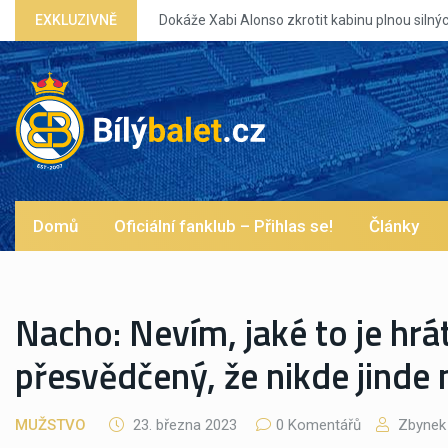
nou silných eg?
EXKLUZIVNĚ
Domů
Oficiální fanklub – Přihlas se!
Články
Nacho: Nevím, jaké to je hrát
přesvědčený, že nikde jinde
MUŽSTVO
23. března 2023
0 Komentářů
Zbynek 