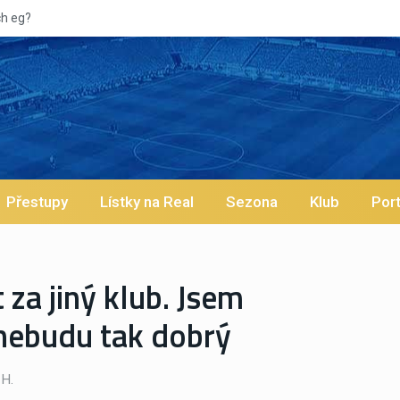
Vypískaný Vinícius! Blíží se jeho odc
Přestupy
Lístky na Real
Sezona
Klub
Port
 za jiný klub. Jsem
 nebudu tak dobrý
H.