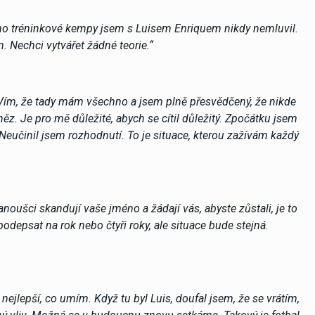
 Mimo tréninkové kempy jsem s Luisem Enriquem nikdy nemluvil.
 Nechci vytvářet žádné teorie.“
ub. Vím, že tady mám všechno a jsem plně přesvědčený, že nikde
ěz. Je pro mě důležité, abych se cítil důležitý. Zpočátku jsem
 Neučinil jsem rozhodnutí. To je situace, kterou zažívám každý
anoušci skandují vaše jméno a žádají vás, abyste zůstali, je to
epsat na rok nebo čtyři roky, ale situace bude stejná.
nejlepší, co umím. Když tu byl Luis, doufal jsem, že se vrátím,