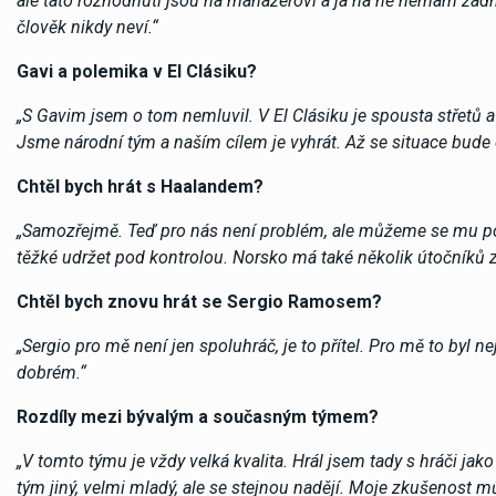
ale tato rozhodnutí jsou na manažerovi a já na ně nemám žádn
člověk nikdy neví.“
Gavi a polemika v El Clásiku?
„S Gavim jsem o tom nemluvil. V El Clásiku je spousta střetů a
Jsme národní tým a naším cílem je vyhrát. Až se situace bude 
Chtěl bych hrát s Haalandem?
„Samozřejmě. Teď pro nás není problém, ale můžeme se mu posta
těžké udržet pod kontrolou. Norsko má také několik útočníků z
Chtěl bych znovu hrát se Sergio Ramosem?
„Sergio pro mě není jen spoluhráč, je to přítel. Pro mě to byl 
dobrém.“
Rozdíly mezi bývalým a současným týmem?
„V tomto týmu je vždy velká kvalita. Hrál jsem tady s hráči jako
tým jiný, velmi mladý, ale se stejnou nadějí. Moje zkušenost m