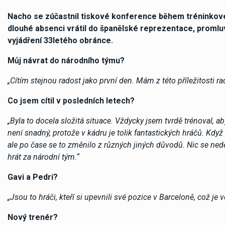
Nacho se zúčastnil tiskové konference během tréninkov
dlouhé absenci vrátil do španělské reprezentace, promluv
vyjádření 33letého obránce.
Můj návrat do národního týmu?
„Cítím stejnou radost jako první den. Mám z této příležitosti rad
Co jsem cítil v posledních letech?
„Byla to docela složitá situace. Vždycky jsem tvrdě trénoval, a
není snadný, protože v kádru je tolik fantastických hráčů. Když
ale po čase se to změnilo z různých jiných důvodů. Nic se nedě
hrát za národní tým.“
Gavi a Pedri?
„Jsou to hráči, kteří si upevnili své pozice v Barceloně, což 
Nový trenér?