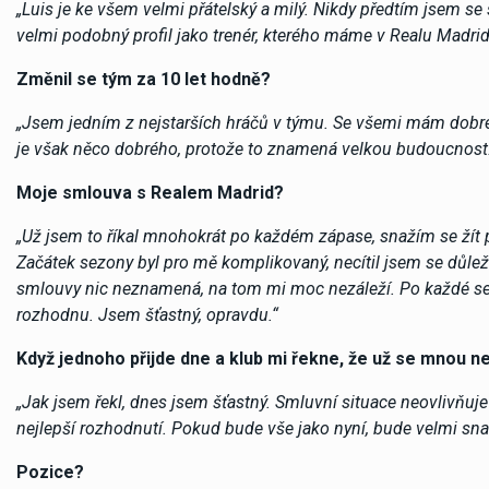
„Luis je ke všem velmi přátelský a milý. Nikdy předtím jsem se s
velmi podobný profil jako trenér, kterého máme v Realu Madrid.
Změnil se tým za 10 let hodně?
„Jsem jedním z nejstarších hráčů v týmu. Se všemi mám dobré 
je však něco dobrého, protože to znamená velkou budoucnost. 
Moje smlouva s Realem Madrid?
„Už jsem to říkal mnohokrát po každém zápase, snažím se žít př
Začátek sezony byl pro mě komplikovaný, necítil jsem se důleži
smlouvy nic neznamená, na tom mi moc nezáleží. Po každé s
rozhodnu. Jsem šťastný, opravdu.“
Když jednoho přijde dne a klub mi řekne, že už se mnou ne
„Jak jsem řekl, dnes jsem šťastný. Smluvní situace neovlivňu
nejlepší rozhodnutí. Pokud bude vše jako nyní, bude velmi sn
Pozice?