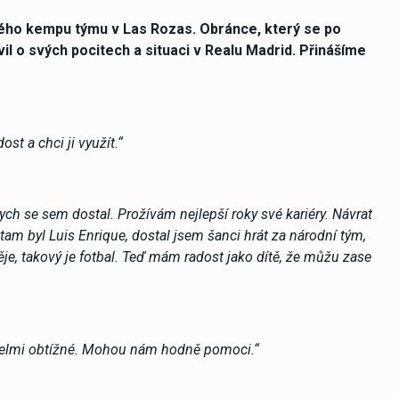
ého kempu týmu v Las Rozas. Obránce, který se po
il o svých pocitech a situaci v Realu Madrid. Přinášíme
ost a chci ji využít.“
bych se sem dostal. Prožívám nejlepší roky své kariéry. Návrat
 tam byl Luis Enrique, dostal jsem šanci hrát za národní tým,
je, takový je fotbal. Teď mám radost jako dítě, že můžu zase
je velmi obtížné. Mohou nám hodně pomoci.“