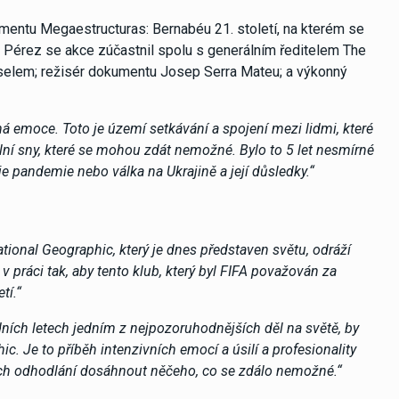
mentu Megaestructuras: Bernabéu 21. století, na kterém se
o Pérez se akce zúčastnil spolu s generálním ředitelem The
lem; režisér dokumentu Josep Serra Mateu; a výkonný
 emoce. Toto je území setkávání a spojení mezi lidmi, které
e plní sny, které se mohou zdát nemožné. Bylo to 5 let nesmírné
je pandemie nebo válka na Ukrajině a její důsledky.“
tional Geographic, který je dnes představen světu, odráží
v práci tak, aby tento klub, který byl FIFA považován za
tí.“
ních letech jedním z nejpozoruhodnějších děl na světě, by
c. Je to příběh intenzivních emocí a úsilí a profesionality
ejich odhodlání dosáhnout něčeho, co se zdálo nemožné.“