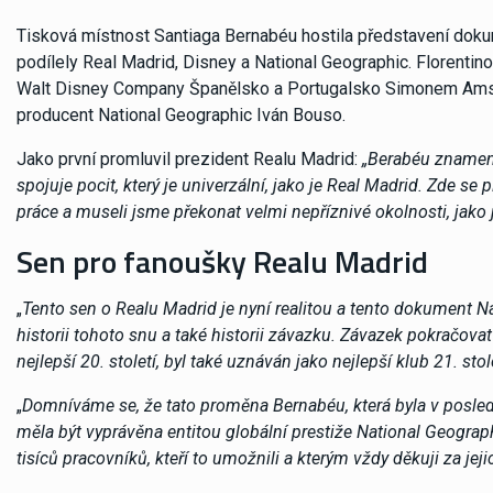
Tisková místnost Santiaga Bernabéu hostila představení doku
podílely Real Madrid, Disney a National Geographic. Florentin
Walt Disney Company Španělsko a Portugalsko Simonem Amse
producent National Geographic Iván Bouso.
Jako první promluvil prezident Realu Madrid:
„Berabéu znamená
spojuje pocit, který je univerzální, jako je Real Madrid. Zde s
práce a museli jsme překonat velmi nepříznivé okolnosti, jako 
Sen pro fanoušky Realu Madrid
„
Tento sen o Realu Madrid je nyní realitou a tento dokument Na
historii tohoto snu a také historii závazku. Závazek pokračovat 
nejlepší 20. století, byl také uznáván jako nejlepší klub 21. stole
„
Domníváme se, že tato proměna Bernabéu, která byla v posled
měla být vyprávěna entitou globální prestiže National Geographi
tisíců pracovníků, kteří to umožnili a kterým vždy děkuji za j