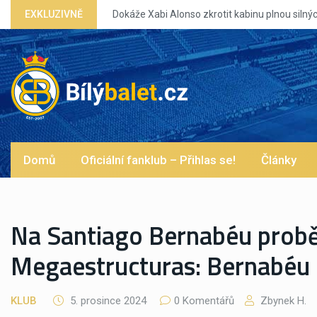
onso zkrotit kabinu plnou silných eg?
EXKLUZIVNĚ
Domů
Oficiální fanklub – Přihlas se!
Články
Na Santiago Bernabéu prob
Megaestructuras: Bernabéu 2
KLUB
5. prosince 2024
0 Komentářů
Zbynek H.