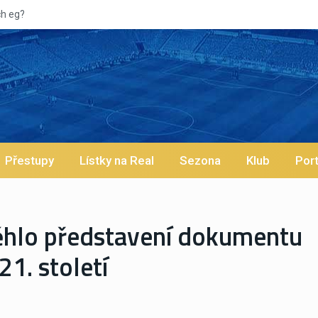
Vypískaný Viníc
Přestupy
Lístky na Real
Sezona
Klub
Port
ěhlo představení dokumentu
1. století