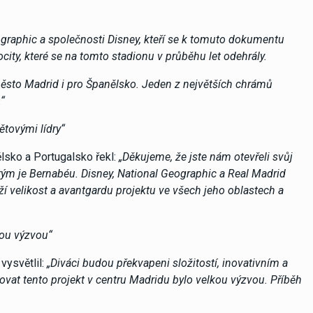
ographic a společnosti Disney, kteří se k tomuto dokumentu
ocity, které se na tomto stadionu v průběhu let odehrály.
město Madrid i pro Španělsko. Jeden z největších chrámů
“
ětovými lídry“
lsko a Portugalsko řekl:
„Děkujeme, že jste nám otevřeli svůj
rým je Bernabéu. Disney, National Geographic a Real Madrid
í velikost a avantgardu projektu ve všech jeho oblastech a
kou výzvou“
vysvětlil:
„Diváci budou překvapeni složitostí, inovativním a
vat tento projekt v centru Madridu bylo velkou výzvou. Příběh