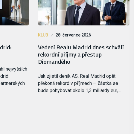
KLUB
28. července 2026
drid:
Vedení Realu Madrid dnes schválí
rekordní příjmy a přestup
Diomandého
hl nejvyšších
adrid
Jak zjistil deník AS, Real Madrid opět
partnerských
překoná rekord v příjmech — částka se
bude pohybovat okolo 1,3 miliardy eur,…