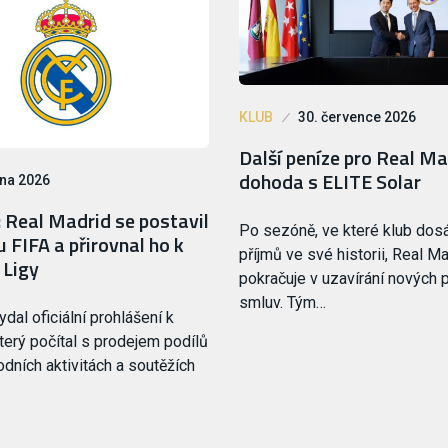
KLUB
30. července 2026
Další peníze pro Real Ma
dohoda s ELITE Solar
pna 2026
 Real Madrid se postavil
Po sezóně, ve které klub dosá
u FIFA a přirovnal ho k
příjmů ve své historii, Real M
 Ligy
pokračuje v uzavírání nových 
smluv. Tým…
dal oficiální prohlášení k
který počítal s prodejem podílů
odních aktivitách a soutěžích