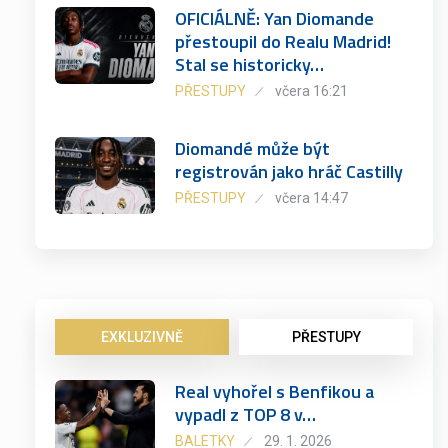
OFICIÁLNĚ: Yan Diomande
přestoupil do Realu Madrid!
Stal se historicky…
PŘESTUPY
včera 16:21
Diomandé může být
registrován jako hráč Castilly
PŘESTUPY
včera 14:47
EXKLUZIVNĚ
PŘESTUPY
Real vyhořel s Benfikou a
vypadl z TOP 8 v…
BALETKY
29. 1. 2026