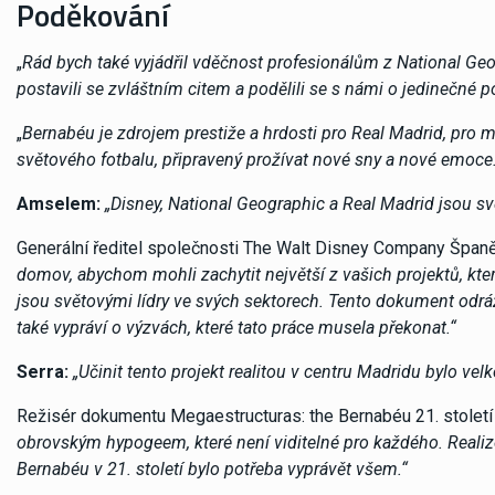
Poděkování
„
Rád bych také vyjádřil vděčnost profesionálům z National Ge
postavili se zvláštním citem a podělili se s námi o jedinečné p
„
Bernabéu je zdrojem prestiže a hrdosti pro Real Madrid, pro 
světového fotbalu, připravený prožívat nové sny a nové emoce.
Amselem:
„Disney, National Geographic a Real Madrid jsou sv
Generální ředitel společnosti The Walt Disney Company Španě
domov, abychom mohli zachytit největší z vašich projektů, kte
jsou světovými lídry ve svých sektorech. Tento dokument odráž
také vypráví o výzvách, které tato práce musela překonat.“
Serra:
„Učinit tento projekt realitou v centru Madridu bylo vel
Režisér dokumentu Megaestructuras: the Bernabéu 21. století 
obrovským hypogeem, které není viditelné pro každého. Realizo
Bernabéu v 21. století bylo potřeba vyprávět všem.“