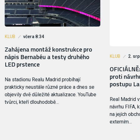
KLUB
včera 8:34
Zahájena montáž konstrukce pro
nápis Bernabéu a testy druhého
KLUB
2. sr
LED prstence
OFICIÁLNĚ:
proti návrh
Na stadionu Realu Madrid probíhají
postupu La
prakticky neustále různé práce a dnes se
objevily dvě důležité aktualizace. YouTube
Real Madrid vy
tvůrci, kteří dlouhodobě…
návrhu FIFA, 
na jejích obch
externím…