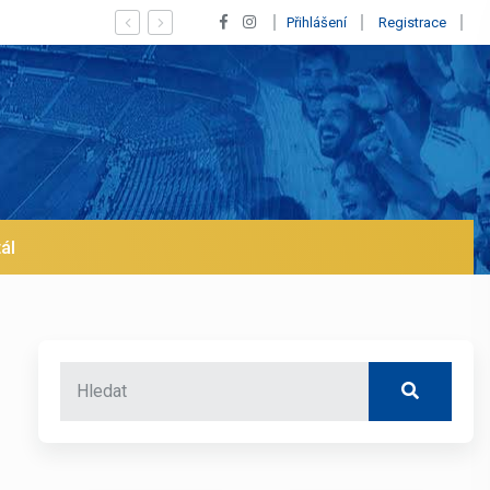
ius! Blíží se jeho odchod z Realu a pustí se klub na trh už v lednu? | BA
Přihlášení
Registrace
ál