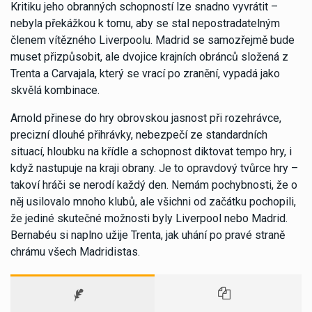
Kritiku jeho obranných schopností lze snadno vyvrátit –
nebyla překážkou k tomu, aby se stal nepostradatelným
členem vítězného Liverpoolu. Madrid se samozřejmě bude
muset přizpůsobit, ale dvojice krajních obránců složená z
Trenta a Carvajala, který se vrací po zranění, vypadá jako
skvělá kombinace.
Arnold přinese do hry obrovskou jasnost při rozehrávce,
precizní dlouhé přihrávky, nebezpečí ze standardních
situací, hloubku na křídle a schopnost diktovat tempo hry, i
když nastupuje na kraji obrany. Je to opravdový tvůrce hry –
takoví hráči se nerodí každý den. Nemám pochybnosti, že o
něj usilovalo mnoho klubů, ale všichni od začátku pochopili,
že jediné skutečné možnosti byly Liverpool nebo Madrid.
Bernabéu si naplno užije Trenta, jak uhání po pravé straně
chrámu všech Madridistas.