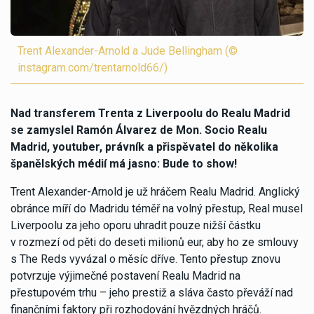
Trent Alexander-Arnold a Jude Bellingham (©
instagram.com/trentarnold66/)
Nad transferem Trenta z Liverpoolu do Realu Madrid
se zamyslel Ramón Álvarez de Mon. Socio Realu
Madrid, youtuber, právník a přispěvatel do několika
španělských médií má jasno: Bude to show!
Trent Alexander-Arnold je už hráčem Realu Madrid. Anglický
obránce míří do Madridu téměř na volný přestup, Real musel
Liverpoolu za jeho oporu uhradit pouze nižší částku
v rozmezí od pěti do deseti milionů eur, aby ho ze smlouvy
s The Reds vyvázal o měsíc dříve. Tento přestup znovu
potvrzuje výjimečné postavení Realu Madrid na
přestupovém trhu – jeho prestiž a sláva často převáží nad
finančními faktory při rozhodování hvězdných hráčů.