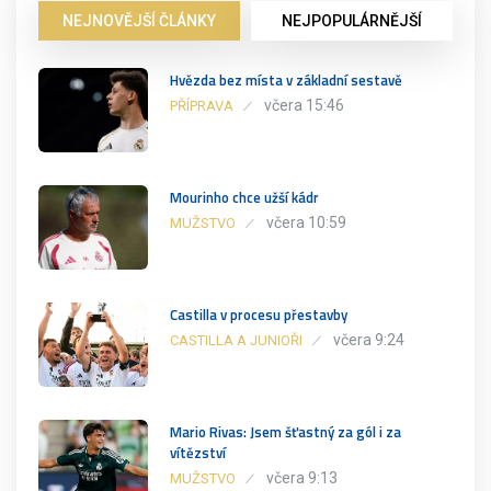
NEJNOVĚJŠÍ ČLÁNKY
NEJPOPULÁRNĚJŠÍ
Hvězda bez místa v základní sestavě
včera 15:46
PŘÍPRAVA
Mourinho chce užší kádr
včera 10:59
MUŽSTVO
Castilla v procesu přestavby
včera 9:24
CASTILLA A JUNIOŘI
Mario Rivas: Jsem šťastný za gól i za
vítězství
včera 9:13
MUŽSTVO