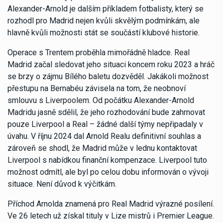
Alexander-Arnold je dalším příkladem fotbalisty, který se
rozhodl pro Madrid nejen kvůli skvělým podmínkám, ale
hlavně kvůli možnosti stát se součástí klubové historie.
Operace s Trentem proběhla mimořádně hladce. Real
Madrid začal sledovat jeho situaci koncem roku 2023 a hráč
se brzy o zájmu Bílého baletu dozvěděl. Jakákoli možnost
přestupu na Bernabéu závisela na tom, že neobnoví
smlouvu s Liverpoolem. Od počátku Alexander-Arnold
Madridu jasně sdělil, že jeho rozhodování bude zahrnovat
pouze Liverpool a Real – žádné další týmy nepřipadaly v
úvahu. V říjnu 2024 dal Arnold Realu definitivní souhlas a
zároveň se shodl, že Madrid může v lednu kontaktovat
Liverpool s nabídkou finanční kompenzace. Liverpool tuto
možnost odmítl, ale byl po celou dobu informován o vývoji
situace. Není důvod k výčitkám.
Příchod Arnolda znamená pro Real Madrid výrazné posílení.
Ve 26 letech už získal tituly v Lize mistrů i Premier League.