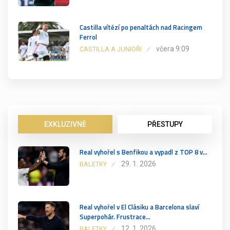
Castilla vítězí po penaltách nad Racingem
Ferrol
včera 9:09
CASTILLA A JUNIOŘI
EXKLUZIVNĚ
PŘESTUPY
Real vyhořel s Benfikou a vypadl z TOP 8 v…
29. 1. 2026
BALETKY
Real vyhořel v El Clásiku a Barcelona slaví
Superpohár. Frustrace…
12. 1. 2026
BALETKY