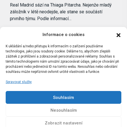
Real Madrid sází na Thiaga Pitarcha. Nejenže mladý
záložník v létě neodejde, ale stane se součástí
prvního týmu. Podle informací…
Informace o cookies
K ukládání a/nebo přístupu k informacím o zařízení používáme
technologie, jako jsou soubory cookie. Děláme to, abychom zlepšili
zážitek z prohlížení a zobrazovali personalizované reklamy. Souhlas s
těmito technologiemi nám umožní zpracovávat údaje, jako je chování při
procházení nebo jedinečná ID na tomto webu. Nesouhlas nebo odvolání
souhlasu může nepříznivě ovlivnit určité vlastnosti a funkce.
Spravovat služby
Portál Bílýbalet.cz byl založen pod názvem Real-
Madrid.cz v roce 2007
Souhlasím
Kopírování obsahu je přísně zakázáno.
Nesouhlasím
Zobrazit nastavení