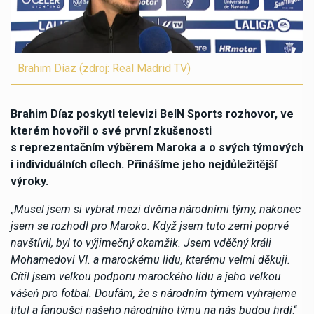
Brahim Díaz (zdroj: Real Madrid TV)
Brahim Díaz poskytl televizi BeIN Sports rozhovor, ve
kterém hovořil o své první zkušenosti
s reprezentačním výběrem Maroka a o svých týmových
i individuálních cílech. Přinášíme jeho nejdůležitější
výroky.
„
Musel jsem si vybrat mezi dvěma národními týmy, nakonec
jsem se rozhodl pro Maroko. Když jsem tuto zemi poprvé
navštívil, byl to výjimečný okamžik. Jsem vděčný králi
Mohamedovi VI. a marockému lidu, kterému velmi děkuji.
Cítil jsem velkou podporu marockého lidu a jeho velkou
vášeň pro fotbal. Doufám, že s národním týmem vyhrajeme
titul a fanoušci našeho národního týmu na nás budou hrdí
.“