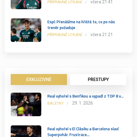
včera 21:41
PŘÍPRAVNÉ UTKÁNÍ
Espí: Přenášíme na hřiště to, co po nás
trenér požaduje
včera 21:21
PŘÍPRAVNÉ UTKÁNÍ
EXKLUZIVNĚ
PŘESTUPY
Real vyhořel s Benfikou a vypadl z TOP 8 v…
29. 1. 2026
BALETKY
Real vyhořel v El Clásiku a Barcelona slaví
Superpohár. Frustrace…