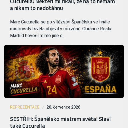
Cucurella: Někteří mi říkali, že na to nemám
a nikam to nedotáhnu
Marc Cucurella se po vítězství Španělska ve finále
mistrovství světa objevil v mixzóně. Obránce Realu
Madrid hovořil mimo jiné o…
REPREZENTACE
20. července 2026
SESTŘIH: Španělsko mistrem světa! Slaví
také Cucurella