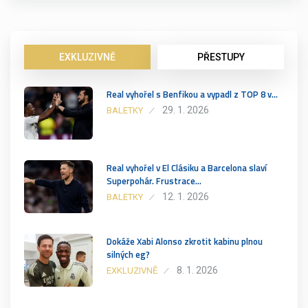
EXKLUZIVNĚ
PŘESTUPY
Real vyhořel s Benfikou a vypadl z TOP 8 v…
29. 1. 2026
BALETKY
Real vyhořel v El Clásiku a Barcelona slaví
Superpohár. Frustrace…
12. 1. 2026
BALETKY
Dokáže Xabi Alonso zkrotit kabinu plnou
silných eg?
8. 1. 2026
EXKLUZIVNĚ