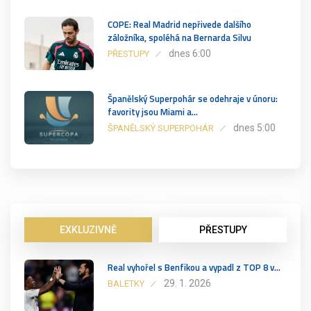
COPE: Real Madrid nepřivede dalšího
záložníka, spoléhá na Bernarda Silvu
dnes 6:00
PŘESTUPY
Španělský Superpohár se odehraje v únoru:
favority jsou Miami a…
dnes 5:00
ŠPANĚLSKÝ SUPERPOHÁR
EXKLUZIVNĚ
PŘESTUPY
Real vyhořel s Benfikou a vypadl z TOP 8 v…
29. 1. 2026
BALETKY