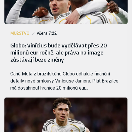
MUŽSTVO
včera 7:22
Globo: Vinícius bude vydělávat přes 20
milionů eur ročně, ale práva na image
zůstávají beze změny
Cahê Mota z brazilského Globo odhaluje finanční
detaily nové smlouvy Viníciuse Júniora. Plat Brazilce
má dosáhnout hranice 20 milionů eur…