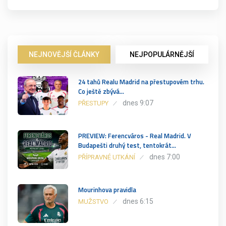
NEJNOVĚJŠÍ ČLÁNKY
NEJPOPULÁRNĚJŠÍ
24 tahů Realu Madrid na přestupovém trhu.
Co ještě zbývá…
dnes 9:07
PŘESTUPY
PREVIEW: Ferencváros - Real Madrid. V
Budapešti druhý test, tentokrát…
dnes 7:00
PŘÍPRAVNÉ UTKÁNÍ
Mourinhova pravidla
dnes 6:15
MUŽSTVO