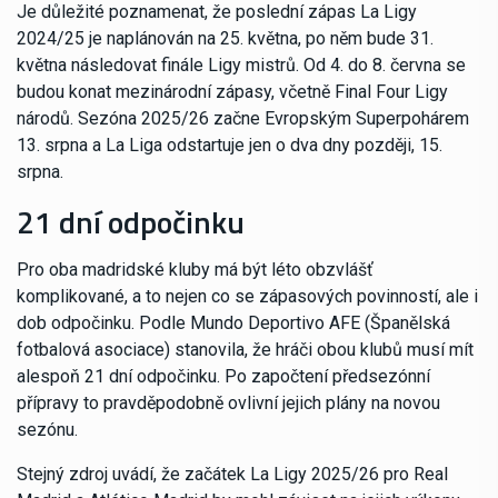
Je důležité poznamenat, že poslední zápas La Ligy
2024/25 je naplánován na 25. května, po něm bude 31.
května následovat finále Ligy mistrů. Od 4. do 8. června se
budou konat mezinárodní zápasy, včetně Final Four Ligy
národů. Sezóna 2025/26 začne Evropským Superpohárem
13. srpna a La Liga odstartuje jen o dva dny později, 15.
srpna.
21 dní odpočinku
Pro oba madridské kluby má být léto obzvlášť
komplikované, a to nejen co se zápasových povinností, ale i
dob odpočinku. Podle Mundo Deportivo AFE (Španělská
fotbalová asociace) stanovila, že hráči obou klubů musí mít
alespoň 21 dní odpočinku. Po započtení předsezónní
přípravy to pravděpodobně ovlivní jejich plány na novou
sezónu.
Stejný zdroj uvádí, že začátek La Ligy 2025/26 pro Real