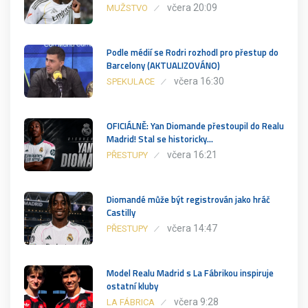
včera 20:09
MUŽSTVO
Podle médií se Rodri rozhodl pro přestup do
Barcelony (AKTUALIZOVÁNO)
včera 16:30
SPEKULACE
OFICIÁLNĚ: Yan Diomande přestoupil do Realu
Madrid! Stal se historicky…
včera 16:21
PŘESTUPY
Diomandé může být registrován jako hráč
Castilly
včera 14:47
PŘESTUPY
Model Realu Madrid s La Fábrikou inspiruje
ostatní kluby
včera 9:28
LA FÁBRICA