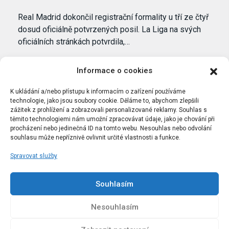
Real Madrid dokončil registrační formality u tří ze čtyř
dosud oficiálně potvrzených posil. La Liga na svých
oficiálních stránkách potvrdila,…
Informace o cookies
K ukládání a/nebo přístupu k informacím o zařízení používáme
technologie, jako jsou soubory cookie. Děláme to, abychom zlepšili
zážitek z prohlížení a zobrazovali personalizované reklamy. Souhlas s
těmito technologiemi nám umožní zpracovávat údaje, jako je chování při
procházení nebo jedinečná ID na tomto webu. Nesouhlas nebo odvolání
souhlasu může nepříznivě ovlivnit určité vlastnosti a funkce.
Spravovat služby
Portál Bílýbalet.cz byl založen pod názvem Real-
Madrid.cz v roce 2007
Souhlasím
Kopírování obsahu je přísně zakázáno.
Nesouhlasím