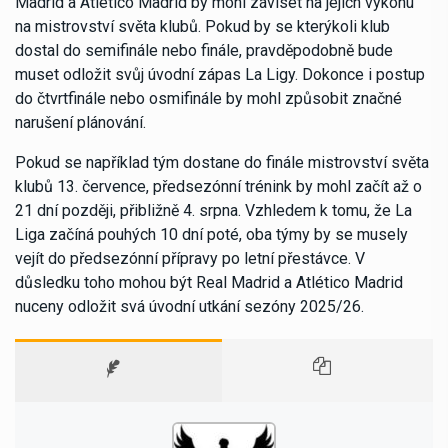
Madrid a Atlético Madrid by mohl záviset na jejich výkonu
na mistrovství světa klubů. Pokud by se kterýkoli klub
dostal do semifinále nebo finále, pravděpodobně bude
muset odložit svůj úvodní zápas La Ligy. Dokonce i postup
do čtvrtfinále nebo osmifinále by mohl způsobit značné
narušení plánování.
Pokud se například tým dostane do finále mistrovství světa
klubů 13. července, předsezónní trénink by mohl začít až o
21 dní později, přibližně 4. srpna. Vzhledem k tomu, že La
Liga začíná pouhých 10 dní poté, oba týmy by se musely
vejít do předsezónní přípravy po letní přestávce. V
důsledku toho mohou být Real Madrid a Atlético Madrid
nuceny odložit svá úvodní utkání sezóny 2025/26.