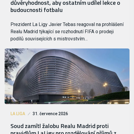
důvěryhodnost, aby ostatním udílel lekce o
budoucnosti fotbalu
Prezident La Ligy Javier Tebas reagoval na prohlášení
Realu Madrid týkající se rozhodnutí FIFA o prodeji
podílů souvisejících s mistrovstvím…
LA LIGA
31. července 2026
Soud zamítl žalobu Realu Madrid proti
pravidlům LaLigy pro rozdělování příjmů z