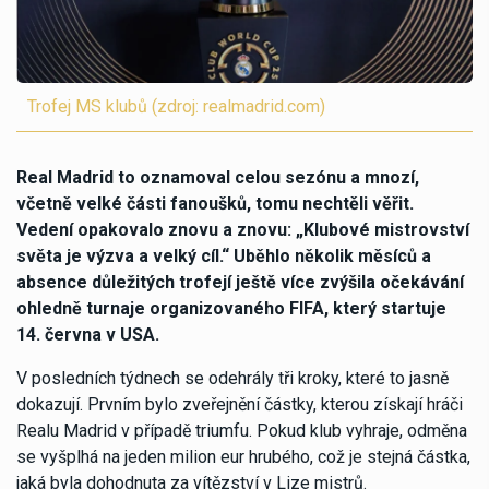
Trofej MS klubů (zdroj: realmadrid.com)
Real Madrid to oznamoval celou sezónu a mnozí,
včetně velké části fanoušků, tomu nechtěli věřit.
Vedení opakovalo znovu a znovu: „Klubové mistrovství
světa je výzva a velký cíl.“ Uběhlo několik měsíců a
absence důležitých trofejí ještě více zvýšila očekávání
ohledně turnaje organizovaného FIFA, který startuje
14. června v USA.
V posledních týdnech se odehrály tři kroky, které to jasně
dokazují. Prvním bylo zveřejnění částky, kterou získají hráči
Realu Madrid v případě triumfu. Pokud klub vyhraje, odměna
se vyšplhá na jeden milion eur hrubého, což je stejná částka,
jaká byla dohodnuta za vítězství v Lize mistrů.