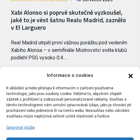
Xabi Alonso si poprvé skutečně vyzkoušel,
jaké to je vést šatnu Realu Madrid, zaznělo
v El Larguero
Real Madrid utrpěl první vážnou porážku pod vedením
Xabiho Alonsa – v semifinále Mistrovství světa klubů
podlehl PSG vysoko 0:4.…
Informace o cookies
K ukládání a/nebo přístupu k informacím o zařízení používáme
technologie, jako jsou soubory cookie. Děláme to, abychom zlepšili
zážitek z prohlížení a zobrazovali personalizované reklamy. Souhlas s
těmito technologiemi nám umožní zpracovávat údaje, jako je chování při
procházení nebo jedinečná ID na tomto webu. Nesouhlas nebo odvolání
souhlasu může nepříznivě ovlivnit určité vlastnosti a funkce.
Spravovat služby
Portál Bílýbalet.cz byl založen pod názvem Real-