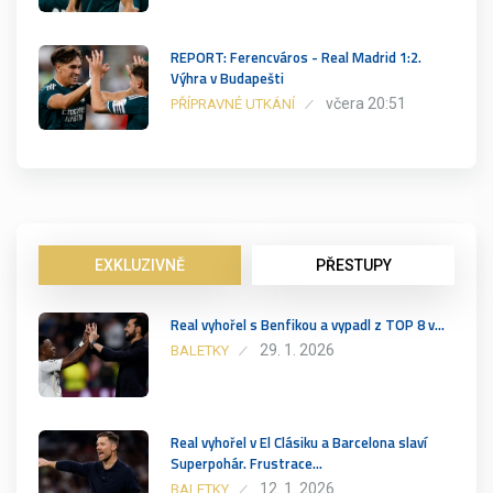
REPORT: Ferencváros - Real Madrid 1:2.
Výhra v Budapešti
včera 20:51
PŘÍPRAVNÉ UTKÁNÍ
EXKLUZIVNĚ
PŘESTUPY
Real vyhořel s Benfikou a vypadl z TOP 8 v…
29. 1. 2026
BALETKY
Real vyhořel v El Clásiku a Barcelona slaví
Superpohár. Frustrace…
12. 1. 2026
BALETKY