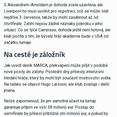
S Alexandrem-Arnoldem je dohoda zcela uzavřena, ale
Liverpool ho musí uvolnit pro registraci, což se může stát
nejdříve 3. července, takže by mohl zasáhnout až od
čtvrtfinále. Zatím nejsou žádné náznaky pokroku v jeho
situaci. Co se týče Carrerase, dohoda ještě není hotová, ale
klub počítá s tím, že bývalý hráč akademie bude v USA od
začátku turnaje.
Na cestě je záložník
Jak uvedl deník MARCA, překvapení může přijít v podobě
nové posily do zálohy. Poslední dny přinesly intenzivní
hledání hráče, který by mohl být součástí mistrovství světa.
Na radaru se objevil Hugo Larsson, ale klub zvažuje i další
jména.
Nelze zapomenout, že jen samotná účast na turnaji
garantuje příjem ve výši 38 milionů eur. Postup do
semifinále by přinesl přibližně sto milionů eur, a pokud by