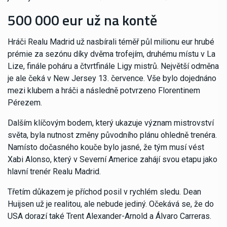
500 000 eur už na kontě
Hráči Realu Madrid už nasbírali téměř půl milionu eur hrubé
prémie za sezónu díky dvěma trofejím, druhému místu v La
Lize, finále poháru a čtvrtfinále Ligy mistrů. Největší odměna
je ale čeká v New Jersey 13. července. Vše bylo dojednáno
mezi klubem a hráči a následně potvrzeno Florentinem
Pérezem.
Dalším klíčovým bodem, který ukazuje význam mistrovství
světa, byla nutnost změny původního plánu ohledně trenéra.
Namísto dočasného kouče bylo jasné, že tým musí vést
Xabi Alonso, který v Severní Americe zahájí svou etapu jako
hlavní trenér Realu Madrid.
Třetím důkazem je příchod posil v rychlém sledu. Dean
Huijsen už je realitou, ale nebude jediný. Očekává se, že do
USA dorazí také Trent Alexander-Arnold a Álvaro Carreras.