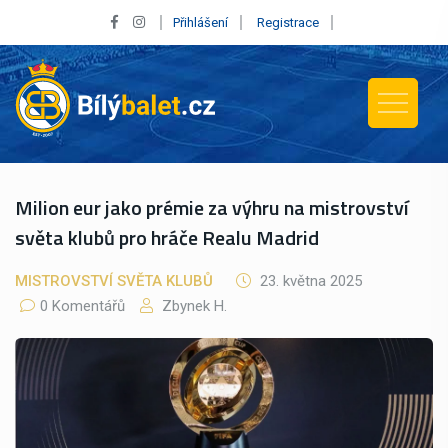
Přihlášení
Registrace
Milion eur jako prémie za výhru na mistrovství
světa klubů pro hráče Realu Madrid
MISTROVSTVÍ SVĚTA KLUBŮ
23. května 2025
0 Komentářů
Zbynek H.