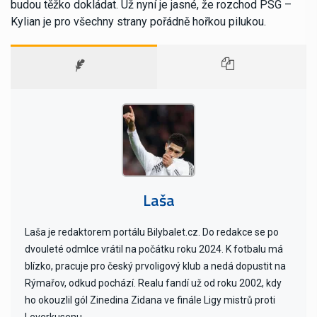
budou těžko dokládat. Už nyní je jasné, že rozchod PSG –
Kylian je pro všechny strany pořádně hořkou pilukou.
Laša
Laša je redaktorem portálu Bilybalet.cz. Do redakce se po
dvouleté odmlce vrátil na počátku roku 2024. K fotbalu má
blízko, pracuje pro český prvoligový klub a nedá dopustit na
Rýmařov, odkud pochází. Realu fandí už od roku 2002, kdy
ho okouzlil gól Zinedina Zidana ve finále Ligy mistrů proti
Leverkusenu.