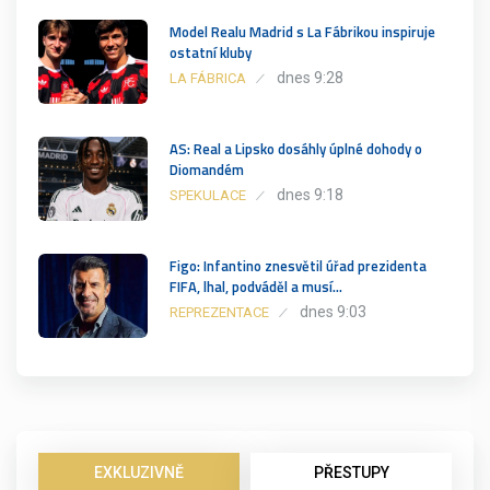
Model Realu Madrid s La Fábrikou inspiruje
ostatní kluby
dnes 9:28
LA FÁBRICA
AS: Real a Lipsko dosáhly úplné dohody o
Diomandém
dnes 9:18
SPEKULACE
Figo: Infantino znesvětil úřad prezidenta
FIFA, lhal, podváděl a musí…
dnes 9:03
REPREZENTACE
EXKLUZIVNĚ
PŘESTUPY