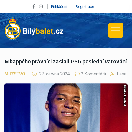
Přihlášení
Registrace
Mbappého právníci zaslali PSG poslední varování
MUŽSTVO
27. června 2024
2 Komentářů
Laša