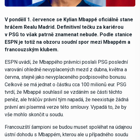
V pondělí 1. července se Kylian Mbappé oficiálně stane
hráčem Realu Madrid. Definitivní tečku za kariérou
v PSG to však patrně znamenat nebude. Podle stanice
ESPN je totiž na obzoru soudní spor mezi Mbappém a
francouzským klubem.
ESPN uvádí, že Mbappého právníci poslali PSG poslední
varování ohledně nevyplacených mezd z dubna, května a
června, stejně jako nevyplaceného podpisového bonusu.
Celkově se má jednat o částku cca 100 milionů eur. PSG
tvrdí, že Mbappé souhlasil se vzdáním se části těchto
peněz, ale hráčův právní tým napadá, že neexistuje žádná
právní ani písemná verze této smlouvy. Vypadá to, že by
vše mohlo skončit u soudu.
Francouzští šampioni se budou muset spoléhat na údajnou
ústní dohodu s Mbappém, kterou ale u případného soudu