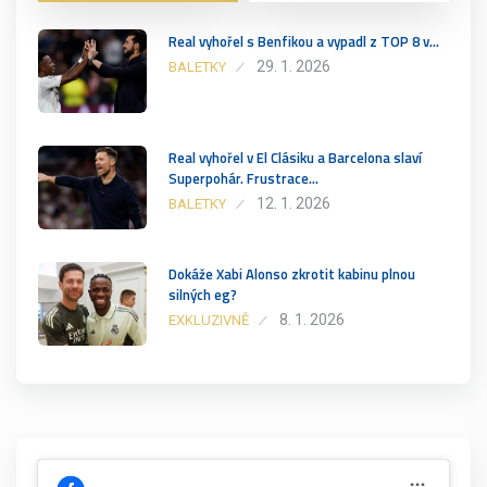
Real vyhořel s Benfikou a vypadl z TOP 8 v…
29. 1. 2026
BALETKY
Real vyhořel v El Clásiku a Barcelona slaví
Superpohár. Frustrace…
12. 1. 2026
BALETKY
Dokáže Xabi Alonso zkrotit kabinu plnou
silných eg?
8. 1. 2026
EXKLUZIVNĚ