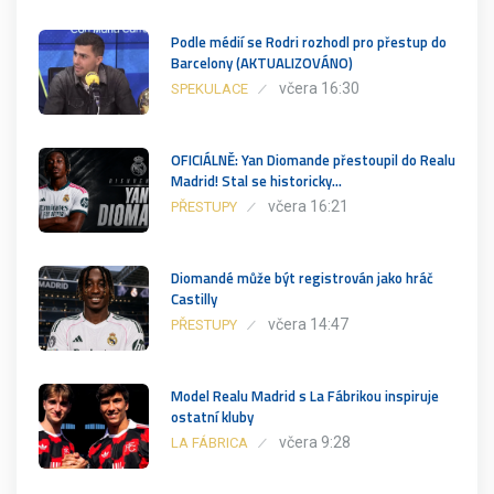
Podle médií se Rodri rozhodl pro přestup do
Barcelony (AKTUALIZOVÁNO)
včera 16:30
SPEKULACE
OFICIÁLNĚ: Yan Diomande přestoupil do Realu
Madrid! Stal se historicky…
včera 16:21
PŘESTUPY
Diomandé může být registrován jako hráč
Castilly
včera 14:47
PŘESTUPY
Model Realu Madrid s La Fábrikou inspiruje
ostatní kluby
včera 9:28
LA FÁBRICA