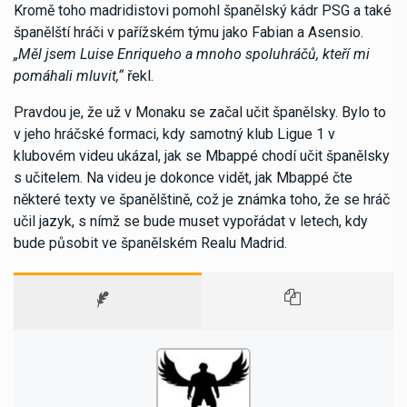
Kromě toho madridistovi pomohl španělský kádr PSG a také
španělští hráči v pařížském týmu jako Fabian a Asensio.
„Měl jsem Luise Enriqueho a mnoho spoluhráčů, kteří mi
pomáhali mluvit,“
řekl.
Pravdou je, že už v Monaku se začal učit španělsky. Bylo to
v jeho hráčské formaci, kdy samotný klub Ligue 1 v
klubovém videu ukázal, jak se Mbappé chodí učit španělsky
s učitelem. Na videu je dokonce vidět, jak Mbappé čte
některé texty ve španělštině, což je známka toho, že se hráč
učil jazyk, s nímž se bude muset vypořádat v letech, kdy
bude působit ve španělském Realu Madrid.