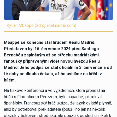
Kylian Mbappé (zdroj: realmadrid.com)
Mbappé se konečně stal hráčem Realu Madrid.
Představen byl 16. července 2024 před Santiago
Bernabéu zaplněným až po střechu madridskými
fanoušky připravenými vidět novou hvězdu Realu
Madrid. Jeho podpis se stal oficiálním 3. července a od
té doby se dlouho čekalo, až ho uvidíme na hřišti v
bílém.
Na tiskové konferenci a ve vyjádřeních, která pronesl na
hřišti s Florentinem Pérezem, bylo nápadné, jak mluvil
španělsky. Francouzský hráč ukázal, že jazyk ovládá plynně,
aniž by potřeboval překladatele (použil ho jen na několik
otázek v tiskovém středisku, ale pouze k poslechu, nikoli k