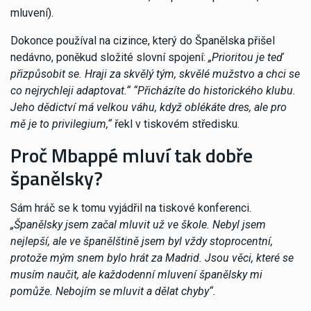
mluvení).
Dokonce používal na cizince, který do Španělska přišel
nedávno, poněkud složité slovní spojení:
„Prioritou je teď
přizpůsobit se. Hraji za skvělý tým, skvělé mužstvo a chci se
co nejrychleji adaptovat.“ “Přicházíte do historického klubu.
Jeho dědictví má velkou váhu, když oblékáte dres, ale pro
mě je to privilegium,“
řekl v tiskovém středisku.
Proč Mbappé mluví tak dobře
španělsky?
Sám hráč se k tomu vyjádřil na tiskové konferenci.
„Španělsky jsem začal mluvit už ve škole. Nebyl jsem
nejlepší, ale ve španělštině jsem byl vždy stoprocentní,
protože mým snem bylo hrát za Madrid. Jsou věci, které se
musím naučit, ale každodenní mluvení španělsky mi
pomůže. Nebojím se mluvit a dělat chyby“.