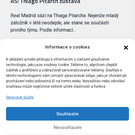
AS: Thiago Pitarch zůstává
Real Madrid sází na Thiaga Pitarcha. Nejenže mladý
záložník v létě neodejde, ale stane se součástí
prvního týmu. Podle informací…
Informace o cookies
K ukládání a/nebo přístupu k informacím o zařízení používáme
technologie, jako jsou soubory cookie. Děláme to, abychom zlepšili
zážitek z prohlížení a zobrazovali personalizované reklamy. Souhlas s
těmito technologiemi nám umožní zpracovávat údaje, jako je chování při
procházení nebo jedinečná ID na tomto webu. Nesouhlas nebo odvolání
souhlasu může nepříznivě ovlivnit určité vlastnosti a funkce.
Spravovat služby
Portál Bílýbalet.cz byl založen pod názvem Real-
Madrid.cz v roce 2007
Souhlasím
Kopírování obsahu je přísně zakázáno.
Nesouhlasím