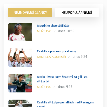
NEJNOVĚJŠÍ ČLÁNKY
NEJPOPULÁRNĚJŠÍ
Mourinho chce užší kádr
dnes 10:59
MUŽSTVO
Castilla v procesu přestavby
dnes 9:24
CASTILLA A JUNIOŘI
Mario Rivas: Jsem šťastný za gól i za
vítězství
dnes 9:13
MUŽSTVO
Castilla vítězí po penaltách nad Racingem
Ferrol