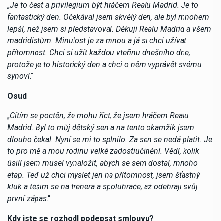
„
Je to čest a privilegium být hráčem Realu Madrid. Je to
fantastický den. Očekával jsem skvělý den, ale byl mnohem
lepší, než jsem si představoval. Děkuji Realu Madrid a všem
madridistům. Minulost je za mnou a já si chci užívat
přítomnost. Chci si užít každou vteřinu dnešního dne,
protože je to historický den a chci o něm vyprávět svému
synovi
.“
Osud
„
Cítím se poctěn, že mohu říct, že jsem hráčem Realu
Madrid. Byl to můj dětský sen a na tento okamžik jsem
dlouho čekal. Nyní se mi to splnilo. Za sen se nedá platit. Je
to pro mě a mou rodinu velké zadostiučinění. Vědí, kolik
úsilí jsem musel vynaložit, abych se sem dostal, mnoho
etap. Teď už chci myslet jen na přítomnost, jsem šťastný
kluk a těším se na trenéra a spoluhráče, až odehraji svůj
první zápas
.“
Kdy jste se rozhodl podepsat smlouvu?