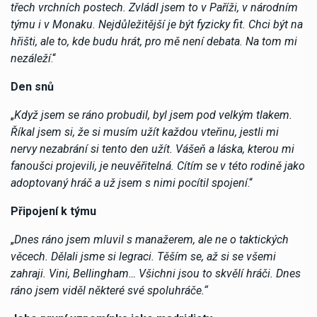
třech vrchních postech. Zvládl jsem to v Paříži, v národním
týmu i v Monaku. Nejdůležitější je být fyzicky fit. Chci být na
hřišti, ale to, kde budu hrát, pro mě není debata. Na tom mi
nezáleží
.“
Den snů
„
Když jsem se ráno probudil, byl jsem pod velkým tlakem.
Říkal jsem si, že si musím užít každou vteřinu, jestli mi
nervy nezabrání si tento den užít. Vášeň a láska, kterou mi
fanoušci projevili, je neuvěřitelná. Cítím se v této rodině jako
adoptovaný hráč a už jsem s nimi pocítil spojení
.“
Připojení k týmu
„
Dnes ráno jsem mluvil s manažerem, ale ne o taktických
věcech. Dělali jsme si legraci. Těším se, až si se všemi
zahraji. Vini, Bellingham… Všichni jsou to skvělí hráči. Dnes
ráno jsem viděl některé své spoluhráče.“