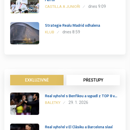
dnes 9:09
CASTILLA A JUNIOŘI
Strategie Realu Madrid odhalena
dnes 8:59
KLUB
EXKLUZIVNĚ
PŘESTUPY
Real vyhořel s Benfikou a vypadl z TOP 8 v…
29. 1. 2026
BALETKY
Real vyhořel v El Clásiku a Barcelona slaví