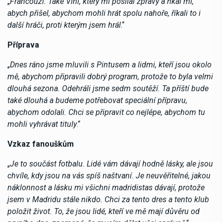
„
Francouzi. Také Vini, který mi posílal zprávy a říkal mi,
abych přišel, abychom mohli hrát spolu nahoře, říkali to i
další hráči, proti kterým jsem hrál
.“
Příprava
„
Dnes ráno jsme mluvili s Pintusem a lidmi, kteří jsou okolo
mě, abychom připravili dobrý program, protože to byla velmi
dlouhá sezona. Odehráli jsme sedm soutěží. Ta příští bude
také dlouhá a budeme potřebovat speciální přípravu,
abychom odolali. Chci se připravit co nejlépe, abychom tu
mohli vyhrávat tituly
.“
Vzkaz fanouškům
„
Je to součást fotbalu. Lidé vám dávají hodně lásky, ale jsou
chvíle, kdy jsou na vás spíš naštvaní. Je neuvěřitelné, jakou
náklonnost a lásku mi všichni madridistas dávají, protože
jsem v Madridu stále nikdo. Chci za tento dres a tento klub
položit život. To, že jsou lidé, kteří ve mě mají důvěru od