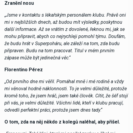
Zranění nosu
„
Jsme v kontaktu s lékařským personálem klubu. Právě oni
mi v nejbližších dnech, až budou mít výsledky, poskytnou
další informace. Až se vrátím z dovolené, řeknou mi, jak se
mohu připravit, abych co nejrychleji pomohl týmu. Doufám,
že budu hrát v Superpoháru, ale záleží na tom, zda budu
připraven. Budu na tom pracovat. Titul v mém prvním
zápase může být jedinečná věc
.“
Florentino Pérez
„
Od prvního dne mi věřil. Pomáhal mně i mé rodině a vždy
mi věnoval hodně náklonnosti. To je velmi důležité, protože
kromě toho, že jsem hráč, jsem také člověk. Cítit, že šéf stojí
při vás, je velmi důležité. Všichni lidé, kteří v klubu pracují,
odvedli perfektní práci, protože jsem dnes tady
.“
O tom, zda na něj někdo z kolegů naléhal, aby přišel.