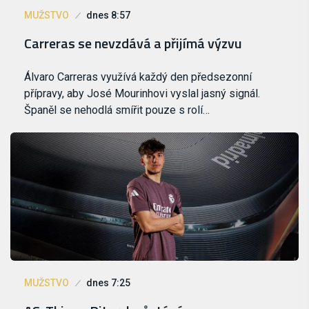
MUŽSTVO
dnes 8:57
Carreras se nevzdává a přijímá výzvu
Álvaro Carreras využívá každý den předsezonní
přípravy, aby José Mourinhovi vyslal jasný signál.
Španěl se nehodlá smířit pouze s rolí…
MUŽSTVO
dnes 7:25