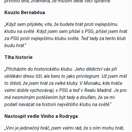
prvního dne, znamená, že musím dělat věci správně
.“
Kouzlo Bernabéua
„
Když sem přijdete, víte, že budete hrát proti nejlepšímu
klubu na světě. Když jsem sem přišel s PSG, přišel jsem hrát
za PSG proti nejlepšímu klubu světa. Teď tady za tento klub
budu hrát
.“
Tíha historie
„
Přicházím do historického klubu. Jeho dědictví vás při
oblékání dresu tíží, ale beru to jako privilegium. Už jsem měl
to štěstí, že jsem hrál za velké kluby. V Monaku, kde hráče
velmi dobře vychovávají, v PSG a teď v Realu Madrid. Je pro
mě nesmírným potěšením být tady a doufám, že se mi
podaří navázat na historii největšího klubu na světě
.“
Nastoupit vedle Viniho a Rodryga
„
Vini je jedinečný hráč, jsem velmi rád, že s ním mohu hrát,