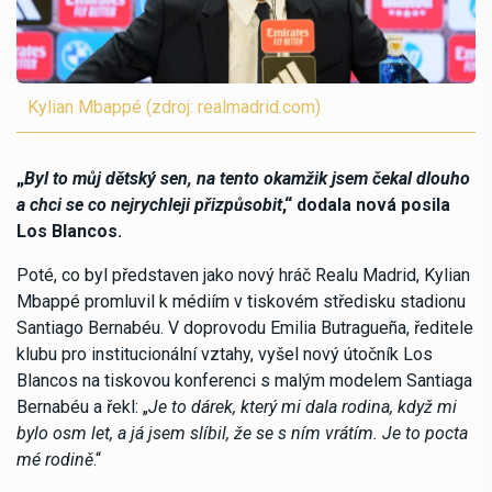
Kylian Mbappé (zdroj: realmadrid.com)
„
Byl to můj dětský sen, na tento okamžik jsem čekal dlouho
a chci se co nejrychleji přizpůsobit
,“ dodala nová posila
Los Blancos.
Poté, co byl představen jako nový hráč Realu Madrid, Kylian
Mbappé promluvil k médiím v tiskovém středisku stadionu
Santiago Bernabéu. V doprovodu Emilia Butragueña, ředitele
klubu pro institucionální vztahy, vyšel nový útočník Los
Blancos na tiskovou konferenci s malým modelem Santiaga
Bernabéu a řekl: „
Je to dárek, který mi dala rodina, když mi
bylo osm let, a já jsem slíbil, že se s ním vrátím. Je to pocta
mé rodině
.“