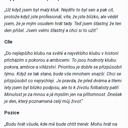
„
Už když jsem byl malý kluk. Nejdřív to byl sen a pak cíl,
protože když jste profesionál, víte, že jste blízko, ale věděl
jsem, že je mým osudem hrát tady. Teď jsem šťastný, že ten
den přišel. Jsem velmi šťastný a chci si to užít
.“
Cíle
„
Do nejlepšího klubu na světě a největšího klubu v historii
přicházím s pokorou a ambicemi. To jsou hodnoty klubu:
pokora, ambice a vítězství. Prioritou je dobře se přizpůsobit
týmu. Když se tak stane, bude vše mnohem snazší. Chci se
přizpůsobit co nejrychleji. Je pravda, že před dvěma a třemi
lety jsem byl blízko podpisu, ale to k životu fotbalisty patří.
Minulost je za mnou a já myslím jen na přítomnost. Dnešek
je den, který poznamená celý můj život
.“
Pozice
„
Budu hrát všude, kde mě bude chtít trenér. Mohu hrát na