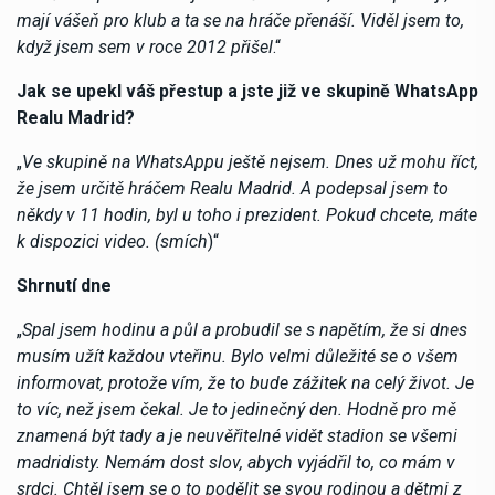
mají vášeň pro klub a ta se na hráče přenáší. Viděl jsem to,
když jsem sem v roce 2012 přišel
.“
Jak se upekl váš přestup a jste již ve skupině WhatsApp
Realu Madrid?
„
Ve skupině na WhatsAppu ještě nejsem. Dnes už mohu říct,
že jsem určitě hráčem Realu Madrid. A podepsal jsem to
někdy v 11 hodin, byl u toho i prezident. Pokud chcete, máte
k dispozici video. (smích
)“
Shrnutí dne
„
Spal jsem hodinu a půl a probudil se s napětím, že si dnes
musím užít každou vteřinu. Bylo velmi důležité se o všem
informovat, protože vím, že to bude zážitek na celý život. Je
to víc, než jsem čekal. Je to jedinečný den. Hodně pro mě
znamená být tady a je neuvěřitelné vidět stadion se všemi
madridisty. Nemám dost slov, abych vyjádřil to, co mám v
srdci. Chtěl jsem se o to podělit se svou rodinou a dětmi z