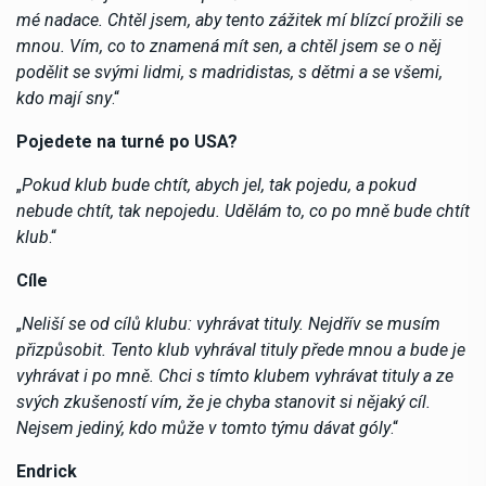
mé nadace. Chtěl jsem, aby tento zážitek mí blízcí prožili se
mnou. Vím, co to znamená mít sen, a chtěl jsem se o něj
podělit se svými lidmi, s madridistas, s dětmi a se všemi,
kdo mají sny
.“
Pojedete na turné po USA?
„
Pokud klub bude chtít, abych jel, tak pojedu, a pokud
nebude chtít, tak nepojedu. Udělám to, co po mně bude chtít
klub
.“
Cíle
„
Neliší se od cílů klubu: vyhrávat tituly. Nejdřív se musím
přizpůsobit. Tento klub vyhrával tituly přede mnou a bude je
vyhrávat i po mně. Chci s tímto klubem vyhrávat tituly a ze
svých zkušeností vím, že je chyba stanovit si nějaký cíl.
Nejsem jediný, kdo může v tomto týmu dávat góly
.“
Endrick