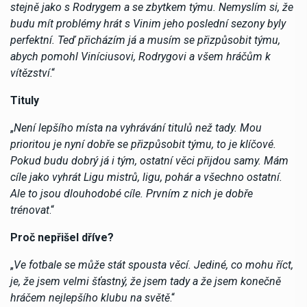
stejně jako s Rodrygem a se zbytkem týmu. Nemyslím si, že
budu mít problémy hrát s Vinim jeho poslední sezony byly
perfektní. Teď přicházím já a musím se přizpůsobit týmu,
abych pomohl Viníciusovi, Rodrygovi a všem hráčům k
vítězství
.“
Tituly
„
Není lepšího místa na vyhrávání titulů než tady. Mou
prioritou je nyní dobře se přizpůsobit týmu, to je klíčové.
Pokud budu dobrý já i tým, ostatní věci přijdou samy. Mám
cíle jako vyhrát Ligu mistrů, ligu, pohár a všechno ostatní.
Ale to jsou dlouhodobé cíle. Prvním z nich je dobře
trénovat
.“
Proč nepřišel dříve?
„
Ve fotbale se může stát spousta věcí. Jediné, co mohu říct,
je, že jsem velmi šťastný, že jsem tady a že jsem konečně
hráčem nejlepšího klubu na světě
.“