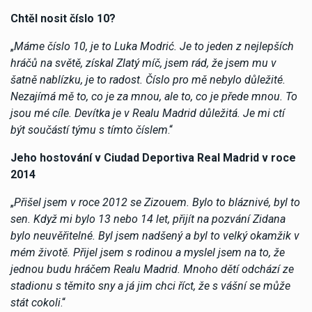
Chtěl nosit číslo 10?
„
Máme číslo 10, je to Luka Modrić. Je to jeden z nejlepších
hráčů na světě, získal Zlatý míč, jsem rád, že jsem mu v
šatně nablízku, je to radost. Číslo pro mě nebylo důležité.
Nezajímá mě to, co je za mnou, ale to, co je přede mnou. To
jsou mé cíle. Devítka je v Realu Madrid důležitá. Je mi ctí
být součástí týmu s tímto číslem
.“
Jeho hostování v Ciudad Deportiva Real Madrid v roce
2014
„
Přišel jsem v roce 2012 se Zizouem. Bylo to bláznivé, byl to
sen. Když mi bylo 13 nebo 14 let, přijít na pozvání Zidana
bylo neuvěřitelné. Byl jsem nadšený a byl to velký okamžik v
mém životě. Přijel jsem s rodinou a myslel jsem na to, že
jednou budu hráčem Realu Madrid. Mnoho dětí odchází ze
stadionu s těmito sny a já jim chci říct, že s vášní se může
stát cokoli
.“