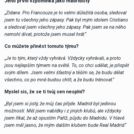
Jeho první vzpomínka jako madridisty
„
Zidane. Pro Francouze je to velmi důležitá osoba, sledoval
jsem tu všechny jeho zápasy. Pak byl mým idolem Cristiano
a sledoval jsem všechny jeho zápasy. Pak jsem se na něho
nemohl dívat, protože jsem musel hrát
.“
Co můžete přinést tomuto týmu?
„
Je to tým, který vždy vyhrává. Vždycky vyhrávali, a proto
jsou nejlepším týmem na světě. To, co chci udělat, je přispět
svým dílem. Jsem velmi šťastný a těším se, že budu dělat
všechno, co po mně budou chtít, a že budu trénovat
.“
Myslel sis, že se ti tvůj sen nesplní?
„
Byl jsem si jistý, že můj čas přijde. Madrid byl jedinou
možností. Měl jsem nabídky i z jiných klubů, ale vždycky
jsem říkal, že až opustím Paříž, půjdu do Madridu. V hlavě
jsem měl jasno, že mým dalším klubem bude Real Madrid
.“