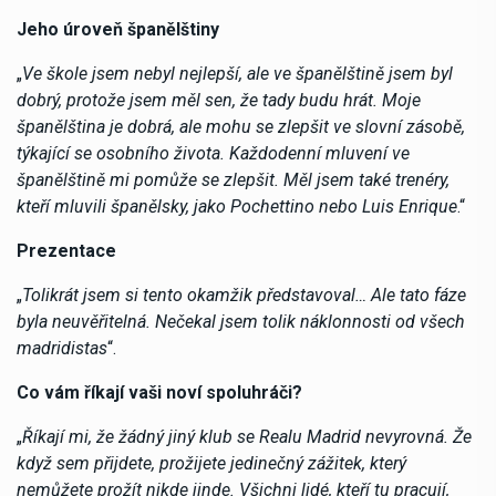
Jeho úroveň španělštiny
„
Ve škole jsem nebyl nejlepší, ale ve španělštině jsem byl
dobrý, protože jsem měl sen, že tady budu hrát. Moje
španělština je dobrá, ale mohu se zlepšit ve slovní zásobě,
týkající se osobního života. Každodenní mluvení ve
španělštině mi pomůže se zlepšit. Měl jsem také trenéry,
kteří mluvili španělsky, jako Pochettino nebo Luis Enrique
.“
Prezentace
„
Tolikrát jsem si tento okamžik představoval… Ale tato fáze
byla neuvěřitelná. Nečekal jsem tolik náklonnosti od všech
madridistas
“.
Co vám říkají vaši noví spoluhráči?
„
Říkají mi, že žádný jiný klub se Realu Madrid nevyrovná. Že
když sem přijdete, prožijete jedinečný zážitek, který
nemůžete prožít nikde jinde. Všichni lidé, kteří tu pracují,