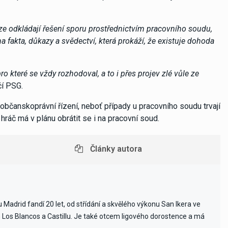
e odkládají řešení sporu prostřednictvím pracovního soudu,
a fakta, důkazy a svědectví, která prokáží, že existuje dohoda
o které se vždy rozhodoval, a to i přes projev zlé vůle ze
čí PSG.
li občanskoprávní řízení, neboť případy u pracovního soudu trvají
 hráč má v plánu obrátit se i na pracovní soud.
Články autora
Madrid fandí 20 let, od střídání a skvělého výkonu San Ikera ve
ch Los Blancos a Castillu. Je také otcem ligového dorostence a má