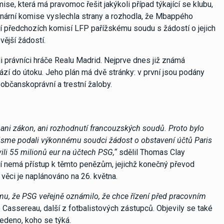
mise, která má pravomoc řešit jakýkoli případ týkající se klubu,
linární komise vyslechla strany a rozhodla, že Mbappého
tí předchozích komisí LFP pařížskému soudu s žádostí o jejich
ější žádostí.
li právníci hráče Realu Madrid. Nejprve dnes již známá
í do útoku. Jeho plán má dvě stránky: v první jsou podány
 občanskoprávní a trestní žaloby.
 ani zákon, ani rozhodnutí francouzských soudů. Proto bylo
 jsme podali výkonnému soudci žádost o obstavení účtů Paris
li 55 milionů eur na účtech PSG,“
sdělil Thomas Clay
ní nemá přístup k těmto penězům, jejichž konečný převod
věci je naplánováno na 26. května.
u, že PSG veřejně oznámilo, že chce řízení před pracovním
Cassereau, další z fotbalistových zástupců. Objevily se také
edeno, koho se týká.