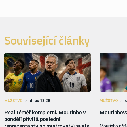
Související články
MUŽSTVO
dnes 13:28
MUŽSTVO
Real téměř kompletní. Mourinho v
Mourinhova
pondělí přivítá poslední
reprezentanty po mistrovství světa
Mourinho přiš