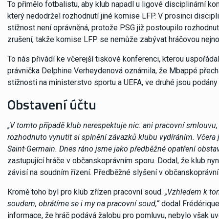
To přimělo fotbalistu, aby klub napadl u ligové disciplinární ko
který nedodržel rozhodnutí jiné komise LFP. V prosinci discip
stížnost není oprávněná, protože PSG již postoupilo rozhodnu
zrušení, takže komise LFP se nemůže zabývat hráčovou nejnov
To nás přivádí ke včerejší tiskové konferenci, kterou uspořáda
právnička Delphine Verheydenová oznámila, že Mbappé přecház
stížnosti na ministerstvo sportu a UEFA, ve druhé jsou podány
Obstavení účtu
„
V tomto případě klub nerespektuje nic: ani pracovní smlouvu,
rozhodnuto vynutit si splnění závazků klubu vydíráním. Včera
Saint-Germain. Dnes ráno jsme jako předběžné opatření obstavi
zastupující hráče v občanskoprávním sporu. Dodal, že klub ny
závisí na soudním řízení. Předběžné slyšení v občanskoprávní 
Kromě toho byl pro klub zřízen pracovní soud.
„Vzhledem k tom
soudem, obrátíme se i my na pracovní soud,“
dodal Frédérique 
informace, že hráč podává žalobu pro pomluvu, nebylo však uv