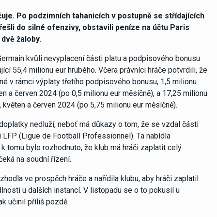
je. Po podzimních tahanicích v postupně se střídajících
šli do silné ofenzivy, obstavili peníze na účtu Paris
 dvě žaloby.
rmain kvůli nevyplacení části platu a podpisového bonusu
cí 55,4 milionu eur hrubého. Včera právníci hráče potvrdili, že
tné v rámci výplaty třetího podpisového bonusu, 1,5 milionu
en a červen 2024 (po 0,5 milionu eur měsíčně), a 17,25 milionu
, květen a červen 2024 (po 5,75 milionu eur měsíčně).
doplatky nedluží, neboť má důkazy o tom, že se vzdal části
i LFP (Ligue de Football Professionnel). Ta nabídla
k tomu bylo rozhodnuto, že klub má hráči zaplatit celý
čeká na soudní řízení.
hodla ve prospěch hráče a nařídila klubu, aby hráči zaplatil
osti u dalších instancí. V listopadu se o to pokusil u
 učinil příliš pozdě.