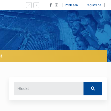
 se klub na trh už v lednu? | BALETKY #33
Přihlášení
Registrace
ál