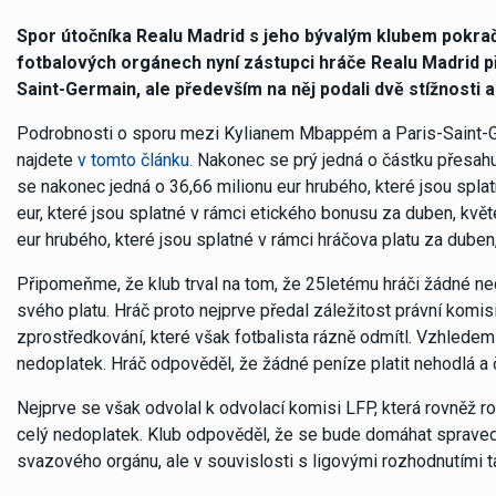
Spor útočníka Realu Madrid s jeho bývalým klubem pokraču
fotbalových orgánech nyní zástupci hráče Realu Madrid pře
Saint-Germain, ale především na něj podali dvě stížnosti a
Podrobnosti o sporu mezi Kylianem Mbappém a Paris-Saint-Ge
najdete
v tomto článku.
Nakonec se prý jedná o částku přesahují
se nakonec jedná o 36,66 milionu eur hrubého, které jsou spla
eur, které jsou splatné v rámci etického bonusu za duben, květ
eur hrubého, které jsou splatné v rámci hráčova platu za duben
Připomeňme, že klub trval na tom, že 25letému hráči žádné ne
svého platu. Hráč proto nejprve předal záležitost právní komis
zprostředkování, které však fotbalista rázně odmítl. Vzhledem 
nedoplatek. Hráč odpověděl, že žádné peníze platit nehodlá a 
Nejprve se však odvolal k odvolací komisi LFP, která rovněž roz
celý nedoplatek. Klub odpověděl, že se bude domáhat spravedln
svazového orgánu, ale v souvislosti s ligovými rozhodnutími tak