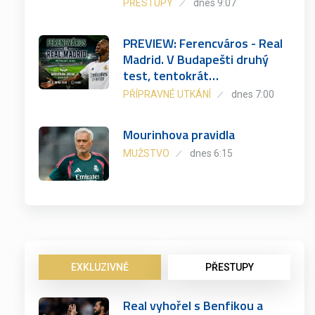
PŘESTUPY
dnes 9:07
PREVIEW: Ferencváros - Real
Madrid. V Budapešti druhý
test, tentokrát…
PŘÍPRAVNÉ UTKÁNÍ
dnes 7:00
Mourinhova pravidla
MUŽSTVO
dnes 6:15
EXKLUZIVNĚ
PŘESTUPY
Real vyhořel s Benfikou a