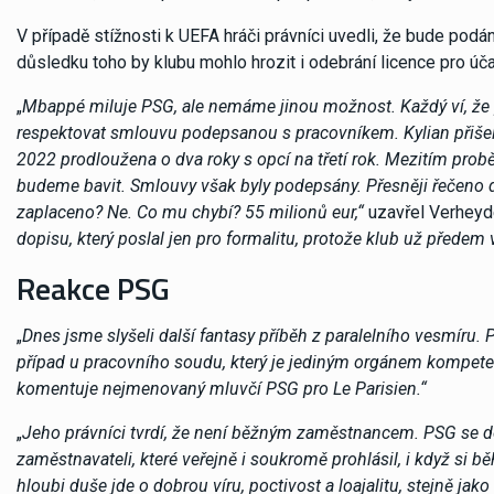
V případě stížnosti k UEFA hráči právníci uvedli, že bude pod
důsledku toho by klubu mohlo hrozit i odebrání licence pro úča
„
Mbappé miluje PSG, ale nemáme jinou možnost. Každý ví, že př
respektovat smlouvu podepsanou s pracovníkem. Kylian přišel
2022 prodloužena o dva roky s opcí na třetí rok. Mezitím probě
budeme bavit. Smlouvy však byly podepsány. Přesněji řečeno dv
zaplaceno? Ne. Co mu chybí? 55 milionů eur,“
uzavřel Verheyd
dopisu, který poslal jen pro formalitu, protože klub už předem
Reakce PSG
„
Dnes jsme slyšeli další fantasy příběh z paralelního vesmíru
případ u pracovního soudu, který je jediným orgánem kompet
komentuje nejmenovaný mluvčí PSG pro Le Parisien.“
„
Jeho právníci tvrdí, že není běžným zaměstnancem. PSG se do
zaměstnavateli, které veřejně i soukromě prohlásil, i když si 
hloubi duše jde o dobrou víru, poctivost a loajalitu, stejně ja