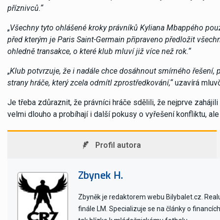
příznivců.“
„
Všechny tyto ohlášené kroky právníků Kyliana Mbappého pouz
před kterým je Paris Saint-Germain připraveno předložit všechn
ohledně transakce, o které klub mluví již více než rok.“
„
Klub potvrzuje, že i nadále chce dosáhnout smírného řešení, pr
strany hráče, který zcela odmítl zprostředkování,“
uzavírá mluv
Je třeba zdůraznit, že právníci hráče sdělili, že nejprve zaháji
velmi dlouho a probíhají i další pokusy o vyřešení konfliktu, ale
Profil autora
Zbynek H.
Zbyněk je redaktorem webu Bilybalet.cz. Realu 
finále LM. Specializuje se na články o financí