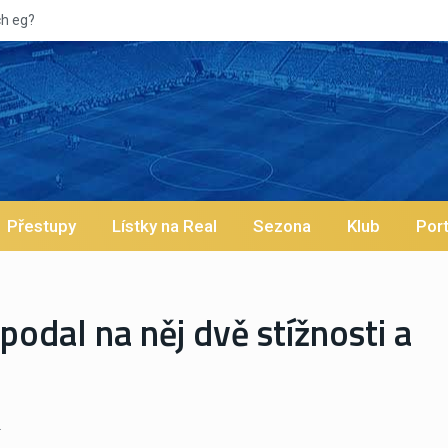
Vypískaný Vinícius! Blíží se jeho odchod z Realu a pustí
Přestupy
Lístky na Real
Sezona
Klub
Port
odal na něj dvě stížnosti a
.