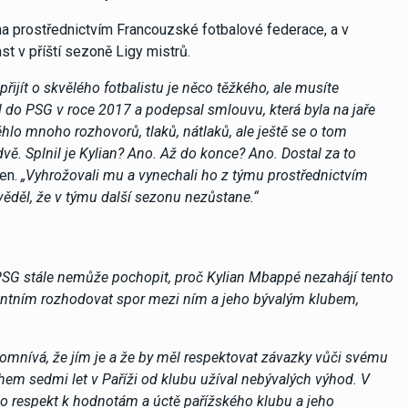
ána prostřednictvím Francouzské fotbalové federace, a v
st v příští sezoně Ligy mistrů.
ijít o skvělého fotbalistu je něco těžkého, ale musíte
 do PSG v roce 2017 a podepsal smlouvu, která byla na jaře
hlo mnoho rozhovorů, tlaků, nátlaků, ale ještě se o tom
ě. Splnil je Kylian? Ano. Až do konce? Ano. Dostal za to
en.
„Vyhrožovali mu a vynechali ho z týmu prostřednictvím
 věděl, že v týmu další sezonu nezůstane.“
. PSG stále nemůže pochopit, proč Kylian Mbappé nezahájí tento
entním rozhodovat spor mezi ním a jeho bývalým klubem,
mnívá, že jím je a že by měl respektovat závazky vůči svému
během sedmi let v Paříži od klubu užíval nebývalých výhod. V
ko o respekt k hodnotám a úctě pařížského klubu a jeho