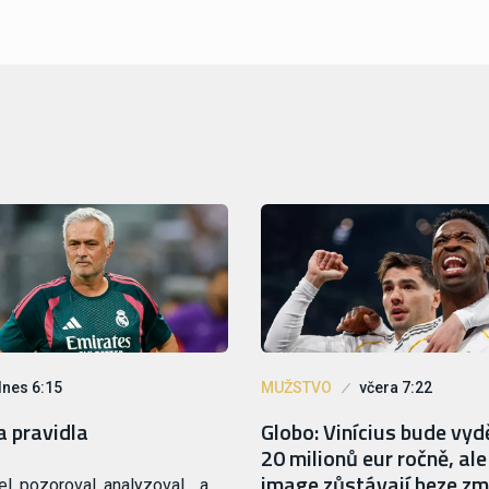
dnes 6:15
MUŽSTVO
včera 7:22
 pravidla
Globo: Vinícius bude vyd
20 milionů eur ročně, al
image zůstávají beze z
el, pozoroval, analyzoval… a