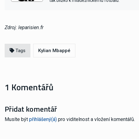
tak blízko k mládežnickému fotbalu.
Zdroj: leparisien.fr
Tags
Kylian Mbappé
1 Komentářů
Přidat komentář
Musíte být
přihlášený(á)
pro viditelnost a vložení komentářů.