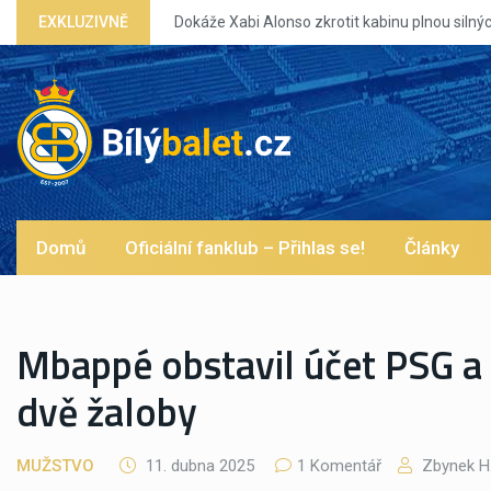
EXKLUZIVNĚ
Domů
Oficiální fanklub – Přihlas se!
Články
Mbappé obstavil účet PSG a p
dvě žaloby
MUŽSTVO
11. dubna 2025
1 Komentář
Zbynek H