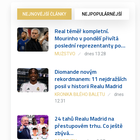
NEJNOVĚJŠÍ ČLÁNKY
NEJPOPULÁRNĚJŠÍ
Real téměř kompletní.
Mourinho v pondělí přivítá
poslední reprezentanty po…
MUŽSTVO
dnes 13:28
Diomande novým
rekordmanem: 11 nejdražších
posil v historii Realu Madrid
KRONIKA BILÉHO BALETU
dnes
12:31
24 tahů Realu Madrid na
přestupovém trhu. Co ještě
zbývá…