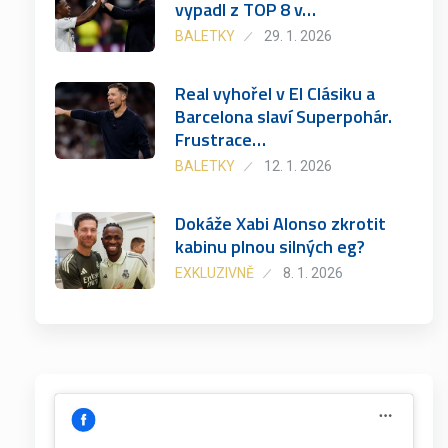
vypadl z TOP 8 v…
BALETKY
29. 1. 2026
Real vyhořel v El Clásiku a
Barcelona slaví Superpohár.
Frustrace…
BALETKY
12. 1. 2026
Dokáže Xabi Alonso zkrotit
kabinu plnou silných eg?
EXKLUZIVNĚ
8. 1. 2026