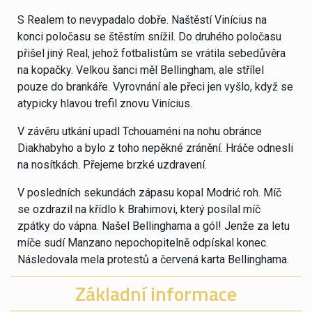
S Realem to nevypadalo dobře. Naštěstí Vinícius na
konci poločasu se štěstím snížil. Do druhého poločasu
přišel jiný Real, jehož fotbalistům se vrátila sebedůvěra
na kopačky. Velkou šanci měl Bellingham, ale střílel
pouze do brankáře. Vyrovnání ale přeci jen vyšlo, když se
atypicky hlavou trefil znovu Vinícius.
V závěru utkání upadl Tchouaméni na nohu obránce
Diakhabyho a bylo z toho nepěkné zránění. Hráče odnesli
na nosítkách. Přejeme brzké uzdravení.
V posledních sekundách zápasu kopal Modrić roh. Míč
se ozdrazil na křídlo k Brahimovi, který posílal míč
zpátky do vápna. Našel Bellinghama a gól! Jenže za letu
míče sudí Manzano nepochopitelně odpískal konec.
Následovala mela protestů a červená karta Bellinghama.
Základní informace