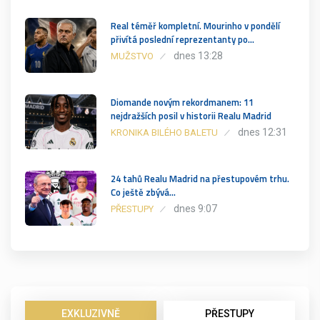
Real téměř kompletní. Mourinho v pondělí
přivítá poslední reprezentanty po…
dnes 13:28
MUŽSTVO
Diomande novým rekordmanem: 11
nejdražších posil v historii Realu Madrid
dnes 12:31
KRONIKA BILÉHO BALETU
24 tahů Realu Madrid na přestupovém trhu.
Co ještě zbývá…
dnes 9:07
PŘESTUPY
EXKLUZIVNĚ
PŘESTUPY