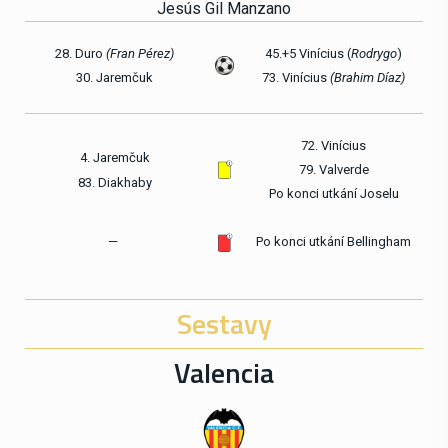
Jesús Gil Manzano
28. Duro
(Fran Pérez)
45.+5 Vinícius (
Rodrygo
)
30. Jaremčuk
73. Vinícius
(Brahim Díaz)
72. Vinícius
4. Jaremčuk
79. Valverde
83. Diakhaby
Po konci utkání Joselu
—
Po konci utkání Bellingham
Sestavy
Valencia