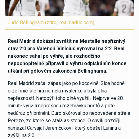
Jude Bellingham (zdroj: realmadrid.com)
Real Madrid dokázal zvrátit na Mestalle nepříznivý
stav 2:0 pro Valencii. Vinícius vyrovnal na 2:2. Real
nakonec sahal po výhře, ale rozhodčího
nepochopitelně připravil o výhru odpískáním konce
utkání při gólovém zakončení Bellinghama.
Real Madrid začal zápas jako po kocovině. Sice hodně
držel míč, ale hra neměla myšlenku a byla plná
nepřesností. Netopýři toho plně využili. Nejprve ve 28.
minutě využili nepřesnou rozehrávku hostů a poté
nedůraz při bránění. Duro skóroval po nepovedené střele
Péreze, ze které se stala asistence. O chvíli později
namazal Carvajal Jaremčukovi, který obešel Lunina a
zvýšil na 2:0.