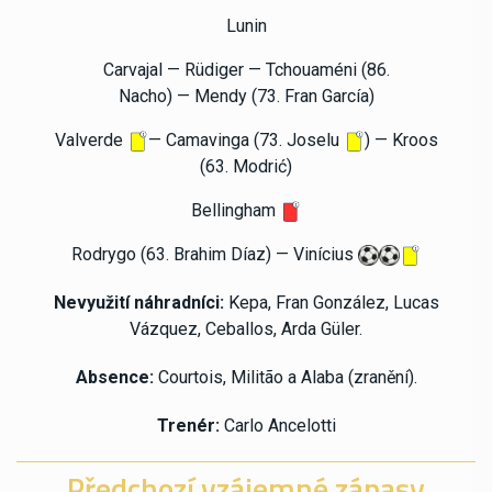
Lunin
Carvajal — Rüdiger
—
Tchouaméni (86.
Nacho)
—
Mendy (73. Fran García)
Valverde
—
Camavinga (73. Joselu
) — Kroos
(63. Modrić)
Bellingham
Rodrygo (63. Brahim Díaz) — Vinícius
Nevyužití náhradníci:
Kepa, Fran González, Lucas
Vázquez, Ceballos, Arda Güler.
Absence:
Courtois, Militão a Alaba (zranění).
Trenér:
Carlo Ancelotti
Předchozí vzájemné zápasy