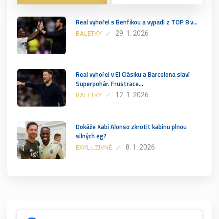
Real vyhořel s Benfikou a vypadl z TOP 8 v…
29. 1. 2026
BALETKY
Real vyhořel v El Clásiku a Barcelona slaví
Superpohár. Frustrace…
12. 1. 2026
BALETKY
Dokáže Xabi Alonso zkrotit kabinu plnou
silných eg?
8. 1. 2026
EXKLUZIVNĚ