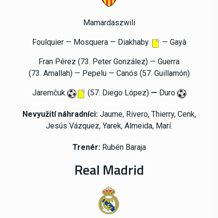
Mamardaszwili
Foulquier — Mosquera — Diakhaby
— Gayà
Fran
Pérez (73. Peter González)
—
Guerra
(73.
Amallah)
—
Pepelu
—
Canós (57.
Guillamón)
Jaremčuk
(57.
Diego López)
—
Duro
Nevyužití náhradníci:
Jaume, Rivero, Thierry, Cenk,
Jesús Vázquez, Yarek, Almeida, Marí.
Trenér:
Rubén Baraja
Real Madrid