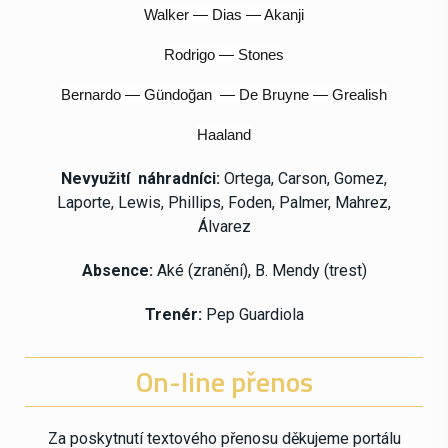
Walker — Dias — Akanji
Rodrigo —
Stones
Bernardo —
Gündoğan — De Bruyne — Grealish
Haaland
Nevyužití
n
áhradníci:
Ortega, Carson, Gomez,
Laporte, Lewis, Phillips, Foden, Palmer, Mahrez,
Álvarez
Absence:
Aké (zranění), B. Mendy (trest)
Trenér:
Pep Guardiola
On-line přenos
Za poskytnutí textového přenosu děkujeme portálu