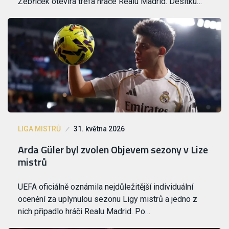
Žebříček otevírá trefa hráče Realu Madrid. Desítku…
LIGA MISTRŮ
31. května 2026
Arda Güler byl zvolen Objevem sezony v Lize
mistrů
UEFA oficiálně oznámila nejdůležitější individuální
ocenění za uplynulou sezonu Ligy mistrů a jedno z
nich připadlo hráči Realu Madrid. Po…