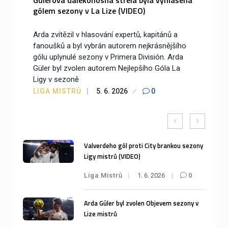
Gülerova dalekonosná střela byla vyhlášená
gólem sezony v La Lize (VIDEO)
Arda zvítězil v hlasování expertů, kapitánů a
fanoušků a byl vybrán autorem nejkrásnějšího
gólu uplynulé sezony v Primera División. Arda
Güler byl zvolen autorem Nejlepšího Góla La
Ligy v sezoně
LIGA MISTRŮ
5. 6. 2026
0
Valverdeho gól proti City brankou sezony
Ligy mistrů (VIDEO)
Liga Mistrů
1. 6. 2026
0
Arda Güler byl zvolen Objevem sezony v
Lize mistrů