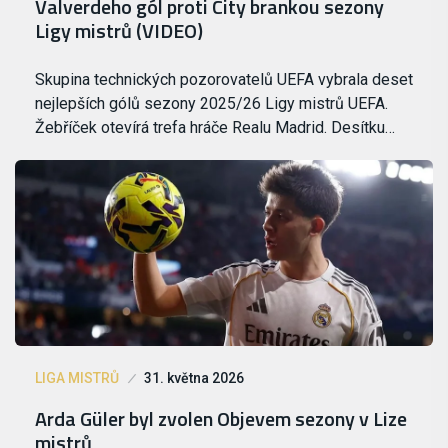
Valverdeho gól proti City brankou sezony
Ligy mistrů (VIDEO)
Skupina technických pozorovatelů UEFA vybrala deset
nejlepších gólů sezony 2025/26 Ligy mistrů UEFA.
Žebříček otevírá trefa hráče Realu Madrid. Desítku…
LIGA MISTRŮ
31. května 2026
Arda Güler byl zvolen Objevem sezony v Lize
mistrů