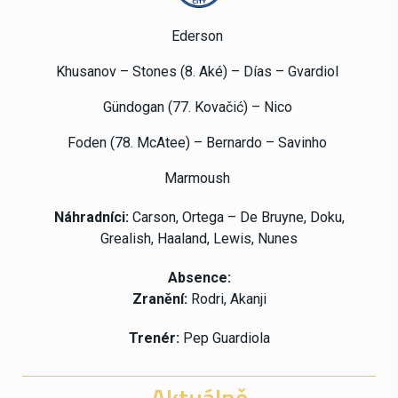
Ederson
Khusanov – Stones (8. Aké) – Días – Gvardiol
Gündogan (77. Kovačić) – Nico
Foden (78. McAtee) – Bernardo – Savinho
Marmoush
Náhradníci:
Carson, Ortega – De Bruyne, Doku,
Grealish, Haaland, Lewis, Nunes
Absence:
Zranění:
Rodri, Akanji
Trenér:
Pep Guardiola
Aktuálně