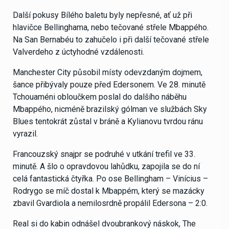
Další pokusy Bílého baletu byly nepřesné, ať už při
hlavičce Bellinghama, nebo tečované střele Mbappého.
Na San Bernabéu to zahučelo i při další tečované střele
Valverdeho z úctyhodné vzdálenosti.
Manchester City působil místy odevzdaným dojmem,
šance přibývaly pouze před Edersonem. Ve 28. minutě
Tchouaméni obloučkem poslal do dalšího náběhu
Mbappého, nicméně brazilský gólman ve službách Sky
Blues tentokrát zůstal v bráně a Kylianovu tvrdou ránu
vyrazil.
Francouzský snajpr se podruhé v utkání trefil ve 33.
minutě. A šlo o opravdovou lahůdku, zapojila se do ní
celá fantastická čtyřka. Po ose Bellingham – Vinícius –
Rodrygo se míč dostal k Mbappém, který se mazácky
zbavil Gvardiola a nemilosrdně propálil Edersona – 2:0.
Real si do kabin odnášel dvoubrankový náskok, The