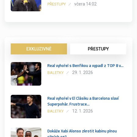
včera 14:02
PŘESTUPY
EXKLUZIVNĚ
PŘESTUPY
Real vyhořel s Benfikou a vypadl z TOP 8 v…
29. 1. 2026
BALETKY
Real vyhořel v El Clásiku a Barcelona slaví
Superpohár. Frustrace…
12. 1. 2026
BALETKY
Dokáže Xabi Alonso zkrotit kabinu plnou
silných eg?