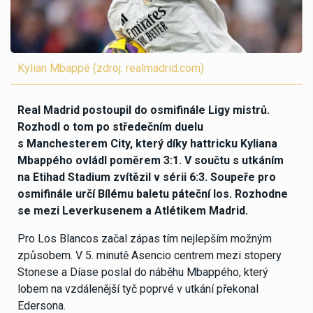
Kylian Mbappé (zdroj: realmadrid.com)
Real Madrid postoupil do osmifinále Ligy mistrů.
Rozhodl o tom po středečním duelu
s Manchesterem City, který díky hattricku Kyliana
Mbappého ovládl poměrem 3:1. V součtu s utkáním
na Etihad Stadium zvítězil v sérii 6:3. Soupeře pro
osmifinále určí Bílému baletu páteční los. Rozhodne
se mezi Leverkusenem a Atlétikem Madrid.
Pro Los Blancos začal zápas tím nejlepším možným
způsobem. V 5. minutě Asencio centrem mezi stopery
Stonese a Díase poslal do náběhu Mbappého, který
lobem na vzdálenější tyč poprvé v utkání překonal
Edersona.