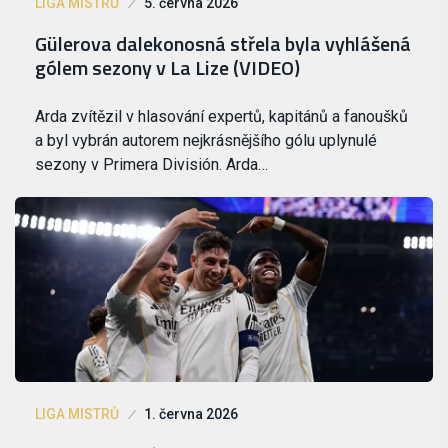
LIGA MISTRŮ
5. června 2026
Gülerova dalekonosná střela byla vyhlášená
gólem sezony v La Lize (VIDEO)
Arda zvítězil v hlasování expertů, kapitánů a fanoušků
a byl vybrán autorem nejkrásnějšího gólu uplynulé
sezony v Primera División. Arda…
LIGA MISTRŮ
1. června 2026