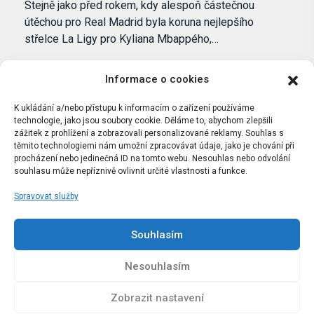
Stejně jako před rokem, kdy alespoň částečnou
útěchou pro Real Madrid byla koruna nejlepšího
střelce La Ligy pro Kyliana Mbappého,…
Informace o cookies
K ukládání a/nebo přístupu k informacím o zařízení používáme
technologie, jako jsou soubory cookie. Děláme to, abychom zlepšili
zážitek z prohlížení a zobrazovali personalizované reklamy. Souhlas s
těmito technologiemi nám umožní zpracovávat údaje, jako je chování při
procházení nebo jedinečná ID na tomto webu. Nesouhlas nebo odvolání
souhlasu může nepříznivě ovlivnit určité vlastnosti a funkce.
Spravovat služby
Portál Bílýbalet.cz byl založen pod názvem Real-
Madrid.cz v roce 2007
Souhlasím
Kopírování obsahu je přísně zakázáno.
Nesouhlasím
Zobrazit nastavení