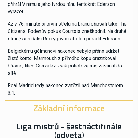
přihrál Vinimu a jeho tvrdou ránu tentokrát Ederson
vyrážel.
Až v 76. minutě si první střelu na bránu připsali také The
Citizens, Fodenův pokus Courtois zneškodnil. Na druhé
straně si s další Rodrygovou střelou poradil Ederson.
Belgickému gólmanovi nakonec nebylo přáno udržet
čisté konto. Marmoush z přímého kopu orazítkoval
břevno, Nico González však pohotově míč zasunul do
sítě.
Real Madrid tedy nakonec zvítězil nad Manchesterem
3:1.
Základní informace
Liga mistrů - šestnáctifinále
(odveta)