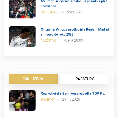
AS: Rodri si vybral Barcelonu a požaduje plat
30 milionů…
dnes 6:21
SPEKULACE
Oficiálně: Vinícius prodloužil s Realem Madrid
smlouvu do roku 2032
včera 20:09
MUŽSTVO
EXKLUZIVNĚ
PŘESTUPY
Real vyhořel s Benfikou a vypadl z TOP 8 v…
29. 1. 2026
BALETKY