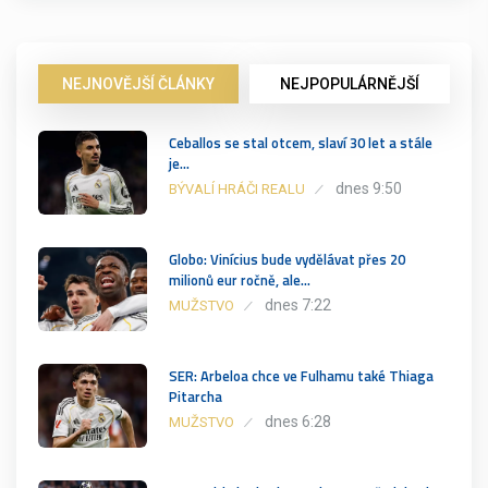
NEJNOVĚJŠÍ ČLÁNKY
NEJPOPULÁRNĚJŠÍ
Ceballos se stal otcem, slaví 30 let a stále
je…
dnes 9:50
BÝVALÍ HRÁČI REALU
Globo: Vinícius bude vydělávat přes 20
milionů eur ročně, ale…
dnes 7:22
MUŽSTVO
SER: Arbeloa chce ve Fulhamu také Thiaga
Pitarcha
dnes 6:28
MUŽSTVO