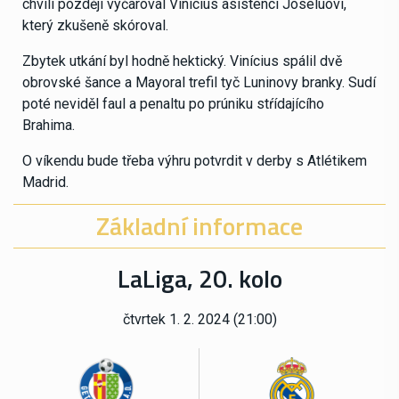
chvíli později vyčaroval Vinícius asistenci Joseluovi,
který zkušeně skóroval.
Zbytek utkání byl hodně hektický. Vinícius spálil dvě
obrovské šance a Mayoral trefil tyč Luninovy branky. Sudí
poté neviděl faul a penaltu po prúniku stŕídajícího
Brahima.
O víkendu bude třeba výhru potvrdit v derby s Atlétikem
Madrid.
Základní informace
LaLiga, 20. kolo
čtvrtek 1. 2. 2024 (21:00)