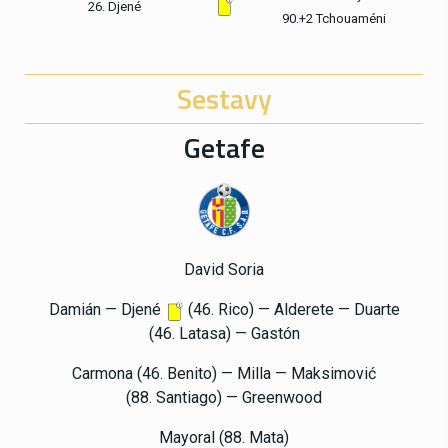
26. Djené
90.+2 Tchouaméni
Sestavy
Getafe
David Soria
Damián — Djené
(46. Rico) — Alderete — Duarte
(46. Latasa) — Gastón
Carmona (46. Benito) — Milla — Maksimović
(88.
Santiago)
— Greenwood
Mayoral (88. Mata)