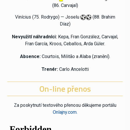
(86. Carvajal)
Vinícius (75.
Rodrygo)
— Joselu
(88. Brahim
Díaz)
Nevyužití náhradníci:
Kepa, Fran González, Carvajal,
Fran García, Kroos, Ceballos, Arda Güler.
Absence:
Courtois, Militão a Alaba (zranění)
.
Trenér:
Carlo Ancelotti
On-line přenos
Za poskytnutí textového přenosu děkujeme portálu
Onlajny.com.