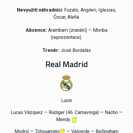
Nevyužití náhradníci:
Fuzato, Angileri, Iglesias,
Óscar, Aleñá.
Absence:
Arambarri
(zranění) — Moriba
(reprezentace).
Trenér:
José Bordalás
Real Madrid
Lunin
Lucas Vázquez — Rüdiger (46. Camavinga) — Nacho —
Mendy
Modrić — Tchouaméni
— Valverde — Bellingham