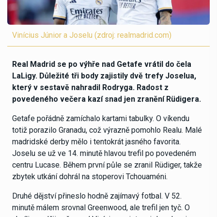
Vinícius Júnior a Joselu (zdroj: realmadrid.com)
Real Madrid se po výhře nad Getafe vrátil do čela
LaLigy. Důležité tři body zajistily dvě trefy Joselua,
který v sestavě nahradil Rodryga. Radost z
povedeného večera kazí snad jen zranění Rüdigera.
Getafe pořádně zamíchalo kartami tabulky. O víkendu
totiž porazilo Granadu, což výrazně pomohlo Realu. Malé
madridské derby mělo i tentokrát jasného favorita.
Joselu se už ve 14. minutě hlavou trefil po povedeném
centru Lucase. Během první půle se zranil Rüdiger, takže
zbytek utkání dohrál na stoperovi Tchouaméni.
Druhé dějství přineslo hodně zajímavý fotbal. V 52.
minutě málem srovnal Greenwood, ale trefil jen tyč. O