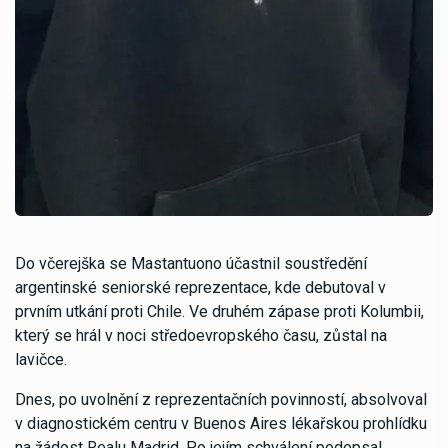
Do včerejška se Mastantuono účastnil soustředění
argentinské seniorské reprezentace, kde debutoval v
prvním utkání proti Chile. Ve druhém zápase proti Kolumbii,
který se hrál v noci středoevropského času, zůstal na
lavičce.
Dnes, po uvolnění z reprezentačních povinností, absolvoval
v diagnostickém centru v Buenos Aires lékařskou prohlídku
na žádost Realu Madrid. Po jejím schválení podepsal