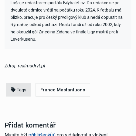
Laša je redaktorem portálu Bilybalet.cz. Do redakce se po
dvouleté odmlce vrátil na počátku roku 2024. K fotbalu má
blízko, pracuje pro český prvoligový klub a nedá dopustit na
Rýmařov, odkud pochází. Realu fandí už od roku 2002, kdy
ho okouzlil gól Zinedina Zidana ve finále Ligy mistrů proti
Leverkusenu.
Zdroj: realmadryt.pl
Tags
Franco Mastantuono
Přidat komentář
Musíte být
přihlášený(á)
pro viditelnost a vložení