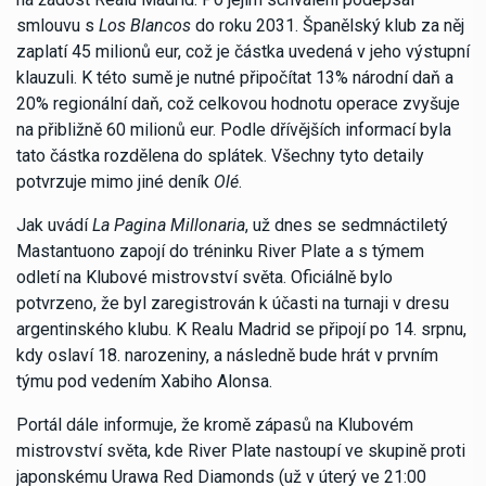
smlouvu s
Los Blancos
do roku 2031. Španělský klub za něj
zaplatí 45 milionů eur, což je částka uvedená v jeho výstupní
klauzuli. K této sumě je nutné připočítat 13% národní daň a
20% regionální daň, což celkovou hodnotu operace zvyšuje
na přibližně 60 milionů eur. Podle dřívějších informací byla
tato částka rozdělena do splátek. Všechny tyto detaily
potvrzuje mimo jiné deník
Olé
.
Jak uvádí
La Pagina Millonaria
, už dnes se sedmnáctiletý
Mastantuono zapojí do tréninku River Plate a s týmem
odletí na Klubové mistrovství světa. Oficiálně bylo
potvrzeno, že byl zaregistrován k účasti na turnaji v dresu
argentinského klubu. K Realu Madrid se připojí po 14. srpnu,
kdy oslaví 18. narozeniny, a následně bude hrát v prvním
týmu pod vedením Xabiho Alonsa.
Portál dále informuje, že kromě zápasů na Klubovém
mistrovství světa, kde River Plate nastoupí ve skupině proti
japonskému Urawa Red Diamonds (už v úterý ve 21:00