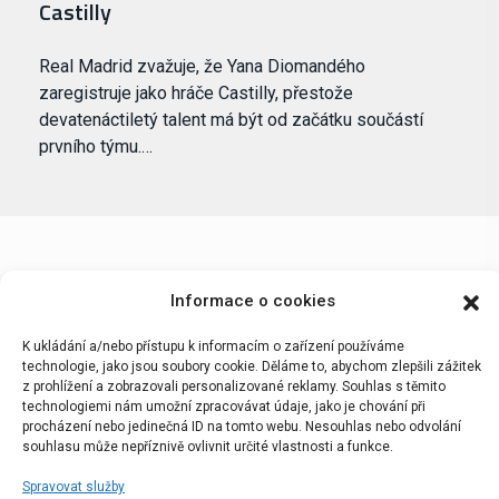
Castilly
Real Madrid zvažuje, že Yana Diomandého
zaregistruje jako hráče Castilly, přestože
devatenáctiletý talent má být od začátku součástí
prvního týmu.…
Informace o cookies
K ukládání a/nebo přístupu k informacím o zařízení používáme
technologie, jako jsou soubory cookie. Děláme to, abychom zlepšili zážitek
z prohlížení a zobrazovali personalizované reklamy. Souhlas s těmito
technologiemi nám umožní zpracovávat údaje, jako je chování při
Portál Bílýbalet.cz byl založen pod názvem Real-
procházení nebo jedinečná ID na tomto webu. Nesouhlas nebo odvolání
Madrid.cz v roce 2007
souhlasu může nepříznivě ovlivnit určité vlastnosti a funkce.
Kopírování obsahu je přísně zakázáno.
Spravovat služby