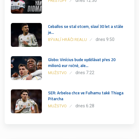
dnes 12:30
PŘESTUPY
Ceballos se stal otcem, slaví 30 let a stále
je…
dnes 9:50
BÝVALÍ HRÁČI REALU
Globo: Vinícius bude vydělávat přes 20
milionů eur ročně, ale…
dnes 7:22
MUŽSTVO
SER: Arbeloa chce ve Fulhamu také Thiaga
Pitarcha
dnes 6:28
MUŽSTVO