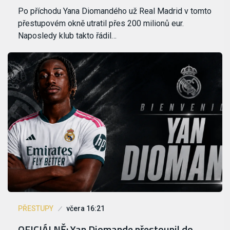
Po příchodu Yana Diomandého už Real Madrid v tomto
přestupovém okně utratil přes 200 milionů eur.
Naposledy klub takto řádil…
PŘESTUPY
včera 16:21
OFICIÁLNĚ: Yan Diomande přestoupil do