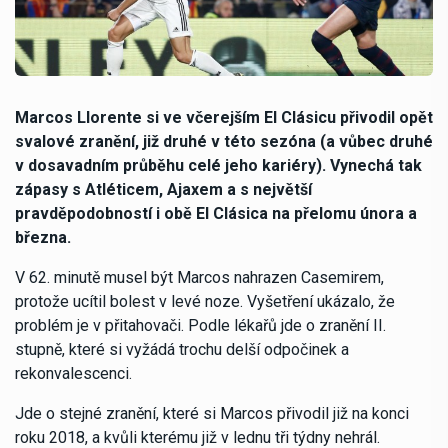
Marcos Llorente si ve včerejším El Clásicu přivodil opět
svalové zranění, již druhé v této sezóna (a vůbec druhé
v dosavadním průběhu celé jeho kariéry). Vynechá tak
zápasy s Atléticem, Ajaxem a s největší
pravděpodobností i obě El Clásica na přelomu února a
března.
V 62. minutě musel být Marcos nahrazen Casemirem,
protože ucítil bolest v levé noze. Vyšetření ukázalo, že
problém je v přitahovači. Podle lékařů jde o zranění II.
stupně, které si vyžádá trochu delší odpočinek a
rekonvalescenci.
Jde o stejné zranění, které si Marcos přivodil již na konci
roku 2018, a kvůli kterému již v lednu tři týdny nehrál.