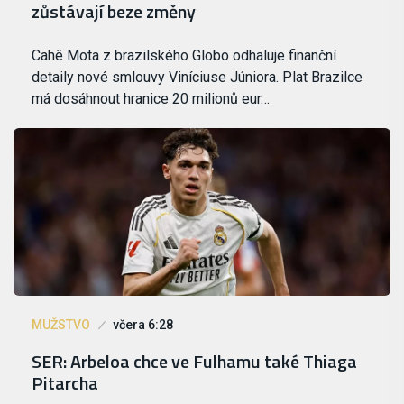
zůstávají beze změny
Cahê Mota z brazilského Globo odhaluje finanční
detaily nové smlouvy Viníciuse Júniora. Plat Brazilce
má dosáhnout hranice 20 milionů eur…
MUŽSTVO
včera 6:28
SER: Arbeloa chce ve Fulhamu také Thiaga
Pitarcha