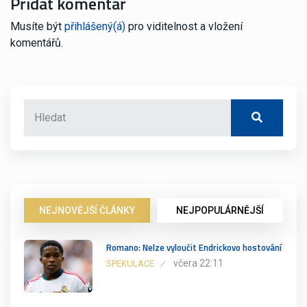
Přidat komentář
Musíte být
přihlášený(á)
pro viditelnost a vložení
komentářů.
NEJNOVĚJŠÍ ČLÁNKY
NEJPOPULÁRNĚJŠÍ
Romano: Nelze vyloučit Endrickovo hostování
včera 22:11
SPEKULACE