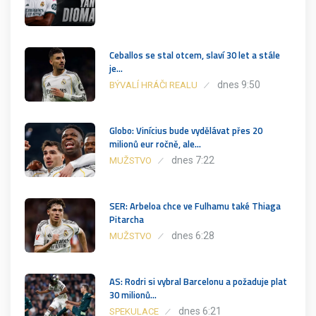
Ceballos se stal otcem, slaví 30 let a stále
je…
dnes 9:50
BÝVALÍ HRÁČI REALU
Globo: Vinícius bude vydělávat přes 20
milionů eur ročně, ale…
dnes 7:22
MUŽSTVO
SER: Arbeloa chce ve Fulhamu také Thiaga
Pitarcha
dnes 6:28
MUŽSTVO
AS: Rodri si vybral Barcelonu a požaduje plat
30 milionů…
dnes 6:21
SPEKULACE