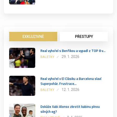
EXKLUZIVNĚ
PŘESTUPY
Real vyhořel s Benfikou a vypadl z TOP 8 v…
29. 1. 2026
BALETKY
Real vyhořel v El Clásiku a Barcelona slaví
Superpohár. Frustrace…
12. 1. 2026
BALETKY
Dokáže Xabi Alonso zkrotit kabinu plnou
silných eg?