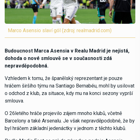
Marco Asensio slaví gól (zdroj: realmadrid.com)
Budoucnost Marca Asensia v Realu Madrid je nejistá,
dohoda o nové smlouvě se v současnosti zdá
nepravděpodobná.
Vzhledem k tomu, že španělský reprezentant je pouze
hráčem širšího týmu na Santiago Bernabéu, mohl by usilovat
o odchod z klub, za situace, kdy mu na konci sezony vyprší
smlouva.
O 26letého hráče projevilo zájem mnoho klubů, včetně
Barcelony a také Arsenalu. Je však nepravděpodobné, že by
byl hráčem základní jedenáctky v jednom z těchto klubů.