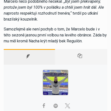
Marcelo něco podobného nečekal.
„Byl jsem překvapený,
protože jsem byl 100% v pořádku a chtěl jsem hrát dál. Ale
naprosto respektuji rozhodnutí trenéra,“
tvrdil po utkání
brazilský kouzelník.
Samozřejmě ale není pochyb o tom, že Marcelo bude i v
této sezoně jasnou první volbou na levého obránce. Záda by
mu měl kromě Nacha krýt mladý bek Reguilón.