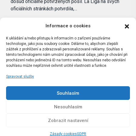
dosud oficiálně potvrzených posil. La Liga na svých
oficiálních stránkách potvrdila,…
Informace o cookies
K ukládání a/nebo přístupu k informacím o zařízení používáme
technologie, jako jsou soubory cookie. Děláme to, abychom zlepšili
zážitek z prohlížení a zobrazovali personalizované reklamy. Souhlas s
těmito technologiemi nám umožní zpracovávat údaje, jako je chování při
procházení nebo jedinečná ID na tomto webu. Nesouhlas nebo odvolání
souhlasu může nepříznivě ovlivnit určité vlastnosti a funkce.
Spravovat služby
Portál Bílýbalet.cz byl založen pod názvem Real-
Madrid.cz v roce 2007
Souhlasím
Kopírování obsahu je přísně zakázáno.
Nesouhlasím
Zobrazit nastavení
Zásady cookies
GDPR