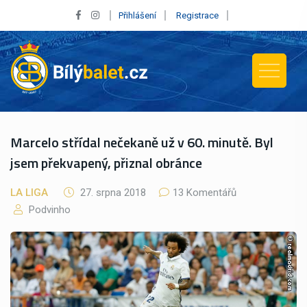
Přihlášení
Registrace
Marcelo střídal nečekaně už v 60. minutě. Byl
jsem překvapený, přiznal obránce
LA LIGA
27. srpna 2018
13 Komentářů
Podvinho