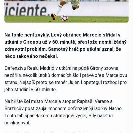
Na tohle není zvyklý. Levý obránce Marcelo střídal v
utkání s Gironou už v 60. minutě, přestože neměl žádný
zdravotní problém. Samotný hráč po utkání uznal, že
něco takového nečekal.
Defenziva Realu Madrid v utkání na půdě Girony zrovna
nezářila, několik útoků domácích šlo i právě přes Marcelovu
stranu. Nejspíš proto se trenér Julen Lopetegui rozhodl pro
jeho střídání v 60. minutě.
Na hřiště šel místo Marcela stoper Raphaël Varane a
Brazilcův post zaujal mnohem defenzivněji laděný Nacho.
Tento tah španělskému stratégovi vyšel, Bílý balet už
neinkasoval.