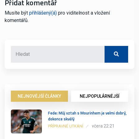
Přidat komentář
Musíte být
přihlášený(á)
pro viditelnost a vložení
komentářů.
NEJNOVĚJŠÍ ČLÁNKY
NEJPOPULÁRNĚJŠÍ
Fede: Můj vztah s Mourinhem je velmi dobrý,
dokonce skvělý
včera 22:21
PŘÍPRAVNÉ UTKÁNÍ