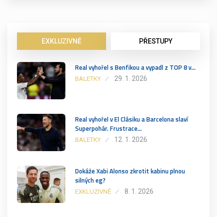
EXKLUZIVNĚ
PŘESTUPY
Real vyhořel s Benfikou a vypadl z TOP 8 v…
29. 1. 2026
BALETKY
Real vyhořel v El Clásiku a Barcelona slaví
Superpohár. Frustrace…
12. 1. 2026
BALETKY
Dokáže Xabi Alonso zkrotit kabinu plnou
silných eg?
8. 1. 2026
EXKLUZIVNĚ