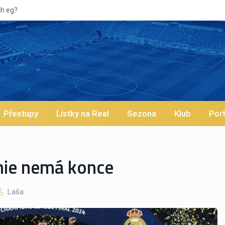
Přestupy
Lístky na Real
Sezona
Klub
Port
ie nemá konce
Laša