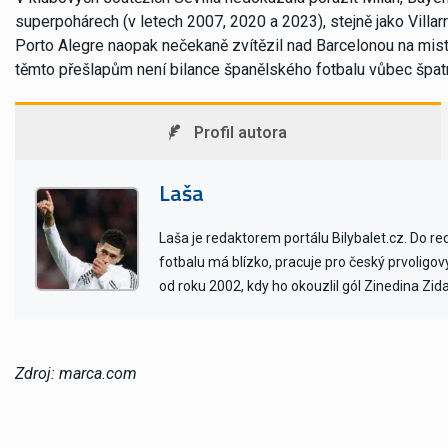
superpohárech (v letech 2007, 2020 a 2023), stejně jako Villar
Porto Alegre naopak nečekaně zvítězil nad Barcelonou na mistr
těmto přešlapům není bilance španělského fotbalu vůbec špat
Profil autora
Laša
Laša je redaktorem portálu Bilybalet.cz. Do r
fotbalu má blízko, pracuje pro český prvoligo
od roku 2002, kdy ho okouzlil gól Zinedina Zid
Zdroj: marca.com