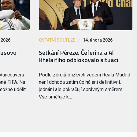
 2026
OSTATNÍ SOUTĚŽE
14. února 2026
ciusovo
Setkání Péreze, Čeferina a Al
Khelaifího odblokovalo situaci
 Vancouveru
Podle zdrojů blízkých vedení Realu Madrid
ené FIFA. Na
není dohoda zatím úplná ani definitivní,
možné udělit
jednání ale pokračují správným směrem.
Vše směřuje k…