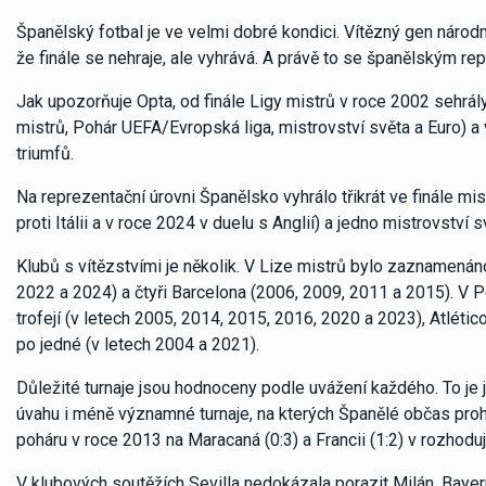
Španělský fotbal je ve velmi dobré kondici. Vítězný gen národníc
že finále se nehraje, ale vyhrává. A právě to se španělským r
Jak upozorňuje Opta, od finále Ligy mistrů v roce 2002 sehrály
mistrů, Pohár UEFA/Evropská liga, mistrovství světa a Euro) a v
triumfů.
Na reprezentační úrovni Španělsko vyhrálo třikrát ve finále 
proti Itálii a v roce 2024 v duelu s Anglií) a jedno mistrovství
Klubů s vítězstvími je několik. V Lize mistrů bylo zaznamenáno
2022 a 2024) a čtyři Barcelona (2006, 2009, 2011 a 2015). V 
trofejí (v letech 2005, 2014, 2015, 2016, 2020 a 2023), Atléti
po jedné (v letech 2004 a 2021).
Důležité turnaje jsou hodnoceny podle uvážení každého. To je
úvahu i méně významné turnaje, na kterých Španělé občas prohr
poháru v roce 2013 na Maracaná (0:3) a Francii (1:2) v rozhoduj
V klubových soutěžích Sevilla nedokázala porazit Milán, Baye