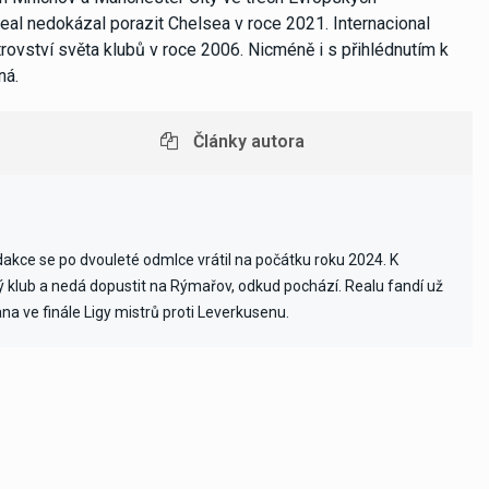
real nedokázal porazit Chelsea v roce 2021. Internacional
ovství světa klubů v roce 2006. Nicméně i s přihlédnutím k
ná.
Články autora
edakce se po dvouleté odmlce vrátil na počátku roku 2024. K
vý klub a nedá dopustit na Rýmařov, odkud pochází. Realu fandí už
ana ve finále Ligy mistrů proti Leverkusenu.