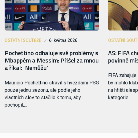
OSTATNÍ SOUTĚŽE
6. května 2026
OSTATNÍ SOUT
Pochettino odhaluje své problémy s
AS: FIFA ch
Mbappém a Messim: Přišel za mnou
povinné mí
a říkal: ‚Nemůžu‘
FIFA zahajuje 
Mauricio Pochettino strávil s hvězdami PSG
by mohlo klub
pouze jednu sezonu, ale podle jeho
na hřišti ale
vlastních slov to stačilo k tomu, aby
kategorie…
pochopil,…