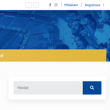
Vypískaný Vinícius! Blíží se jeho odchod z Realu a pustí se 
Přihlášení
Registrace
ál