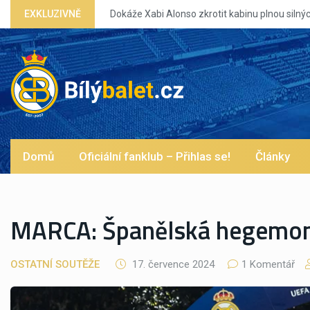
EXKLUZIVNĚ
Dokáže Xabi Alonso zkrotit kabinu plnou silných eg?
Domů
Oficiální fanklub – Přihlas se!
Články
MARCA: Španělská hegemon
OSTATNÍ SOUTĚŽE
17. července 2024
1 Komentář