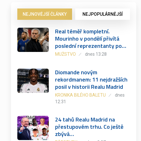
NEJNOVĚJŠÍ ČLÁNKY
NEJPOPULÁRNĚJŠÍ
Real téměř kompletní.
Mourinho v pondělí přivítá
poslední reprezentanty po…
MUŽSTVO
dnes 13:28
Diomande novým
rekordmanem: 11 nejdražších
posil v historii Realu Madrid
KRONIKA BILÉHO BALETU
dnes
12:31
24 tahů Realu Madrid na
přestupovém trhu. Co ještě
zbývá…