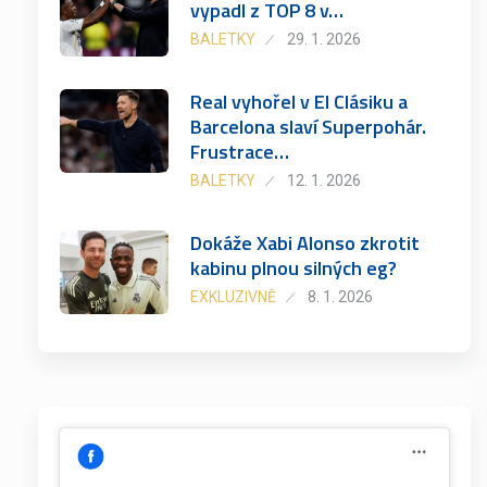
vypadl z TOP 8 v…
BALETKY
29. 1. 2026
Real vyhořel v El Clásiku a
Barcelona slaví Superpohár.
Frustrace…
BALETKY
12. 1. 2026
Dokáže Xabi Alonso zkrotit
kabinu plnou silných eg?
EXKLUZIVNĚ
8. 1. 2026