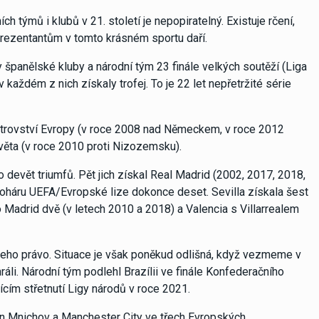
h týmů i klubů v 21. století je nepopiratelný. Existuje rčení,
eprezentantům v tomto krásném sportu daří.
 španělské kluby a národní tým 23 finále velkých soutěží (Liga
 každém z nich získaly trofej. To je 22 let nepřetržité série
mistrovství Evropy (v roce 2008 nad Německem, v roce 2012
 světa (v roce 2010 proti Nizozemsku).
 devět triumfů. Pět jich získal Real Madrid (2002, 2017, 2018,
Poháru UEFA/Evropské lize dokonce deset. Sevilla získala šest
co Madrid dvě (v letech 2010 a 2018) a Valencia s Villarrealem
 jeho právo. Situace je však poněkud odlišná, když vezmeme v
áli. Národní tým podlehl Brazílii ve finále Konfederačního
ícím střetnutí Ligy národů v roce 2021.
rn Mnichov a Manchester City ve třech Evropských