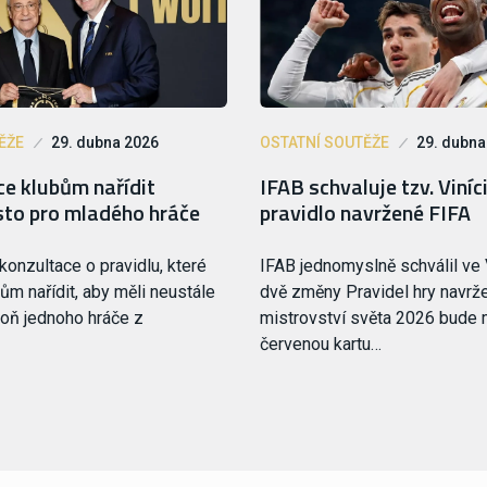
ĚŽE
29. dubna 2026
OSTATNÍ SOUTĚŽE
29. dubna
ce klubům nařídit
IFAB schvaluje tzv. Viní
sto pro mladého hráče
pravidlo navržené FIFA
konzultace o pravidlu, které
IFAB jednomyslně schválil ve
ům nařídit, aby měli neustále
dvě změny Pravidel hry navrž
spoň jednoho hráče z
mistrovství světa 2026 bude 
červenou kartu…