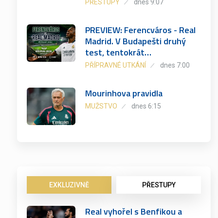
PŘESTUPY
dnes 9:07
PREVIEW: Ferencváros - Real
Madrid. V Budapešti druhý
test, tentokrát…
PŘÍPRAVNÉ UTKÁNÍ
dnes 7:00
Mourinhova pravidla
MUŽSTVO
dnes 6:15
EXKLUZIVNĚ
PŘESTUPY
Real vyhořel s Benfikou a