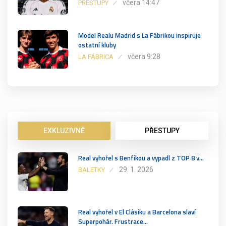
včera 14:47
PŘESTUPY
Model Realu Madrid s La Fábrikou inspiruje
ostatní kluby
včera 9:28
LA FÁBRICA
EXKLUZIVNĚ
PŘESTUPY
Real vyhořel s Benfikou a vypadl z TOP 8 v…
29. 1. 2026
BALETKY
Real vyhořel v El Clásiku a Barcelona slaví
Superpohár. Frustrace…