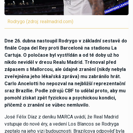
Rodrygo (zdroj: realmadrid.com)
Dne 26. dubna nastoupil Rodrygo v základní sestavě do
finále Copa del Rey proti Barceloně na stadionu La
Cartuja. O poločase byl vystřídán a od té doby už ho
nikdo neviděl v dresu Realu Madrid. Trénoval před
zápasem s Mallorcou, ale údajné zranění (nikdy nebyla
zveřejněna jeho lékařská zpráva) mu zabránilo hrát.
Carlo Ancelotti ho nepozval na nejbližší reprezentační
sraz Brazílie. Podle zdrojů CBF to udělal proto, aby mu
pomohl získat zpět fyzickou a psychickou kondici,
přičemž o zranění se vůbec nemluvilo.
José Félix Díaz z deníku MARCA uvádí, že Real Madrid
vstupuje do nové éry, a vedení Los Blancos se Rodryga
zeptalo na jeho vizi budoucnosti. Brazilcova odpověď byla