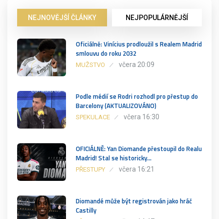
NEJNOVĚJŠÍ ČLÁNKY
NEJPOPULÁRNĚJŠÍ
Oficiálně: Vinícius prodloužil s Realem Madrid
smlouvu do roku 2032
včera 20:09
MUŽSTVO
Podle médií se Rodri rozhodl pro přestup do
Barcelony (AKTUALIZOVÁNO)
včera 16:30
SPEKULACE
OFICIÁLNĚ: Yan Diomande přestoupil do Realu
Madrid! Stal se historicky…
včera 16:21
PŘESTUPY
Diomandé může být registrován jako hráč
Castilly