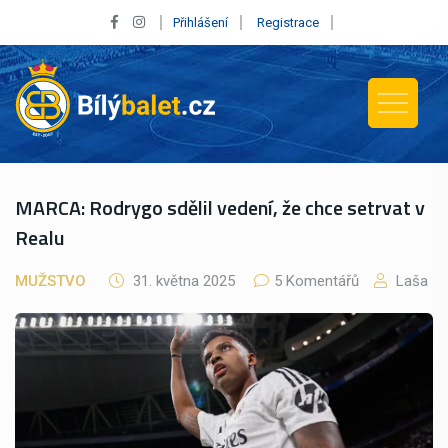
Přihlášení
Registrace
MARCA: Rodrygo sdělil vedení, že chce setrvat v
Realu
MUŽSTVO
31. května 2025
5 Komentářů
Laša