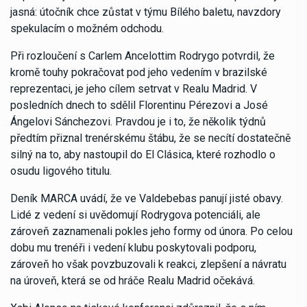
jasná: útočník chce zůstat v týmu Bílého baletu, navzdory
spekulacím o možném odchodu.
Při rozloučení s Carlem Ancelottim Rodrygo potvrdil, že
kromě touhy pokračovat pod jeho vedením v brazilské
reprezentaci, je jeho cílem setrvat v Realu Madrid. V
posledních dnech to sdělil Florentinu Pérezovi a José
Ángelovi Sánchezovi. Pravdou je i to, že několik týdnů
předtím přiznal trenérskému štábu, že se necítí dostatečně
silný na to, aby nastoupil do El Clásica, které rozhodlo o
osudu ligového titulu.
Deník MARCA uvádí, že ve Valdebebas panují jisté obavy.
Lidé z vedení si uvědomují Rodrygova potenciáli, ale
zároveň zaznamenali pokles jeho formy od února. Po celou
dobu mu trenéři i vedení klubu poskytovali podporu,
zároveň ho však povzbuzovali k reakci, zlepšení a návratu
na úroveň, která se od hráče Realu Madrid očekává.