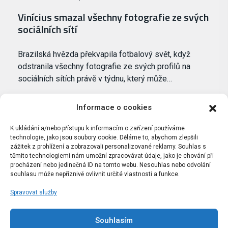
Vinícius smazal všechny fotografie ze svých
sociálních sítí
Brazilská hvězda překvapila fotbalový svět, když
odstranila všechny fotografie ze svých profilů na
sociálních sítích právě v týdnu, který může…
Informace o cookies
K ukládání a/nebo přístupu k informacím o zařízení používáme
technologie, jako jsou soubory cookie. Děláme to, abychom zlepšili
zážitek z prohlížení a zobrazovali personalizované reklamy. Souhlas s
těmito technologiemi nám umožní zpracovávat údaje, jako je chování při
procházení nebo jedinečná ID na tomto webu. Nesouhlas nebo odvolání
souhlasu může nepříznivě ovlivnit určité vlastnosti a funkce.
Spravovat služby
Portál Bílýbalet.cz byl založen pod názvem Real-
Madrid.cz v roce 2007
Souhlasím