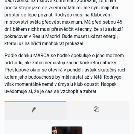
Xabi Alonso na tiskové konferenci zdůraznil, že s ním
počítá stejně jako se všemi ostatními, ale nyní mají oba
prostor se lépe poznat. Rodrygo musí na Klubovém
mistrovství světa předvést maximum. Má před sebou 45
dní, během nichž musí přesvědčit všechny, že si zaslouží
pokračovat v Realu Madrid. Bude muset ukázat energii,
kterou už na hřišti mnohokrát prokázal.
Podle deníku MARCA se hodně spekuluje o jeho možném
odchodu, ale zatím neexistují žádné konkrétní nabídky.
Přestupové okno se otevírá v pondělí, avšak skutečný ruch
kolem jeho budoucnosti by měl nastat až v létě. Rodrygo
však momentálně nemá v úmyslu klub opustit. Naopak –
uvědomuje si, že je čas se vzchopit a zabrat.