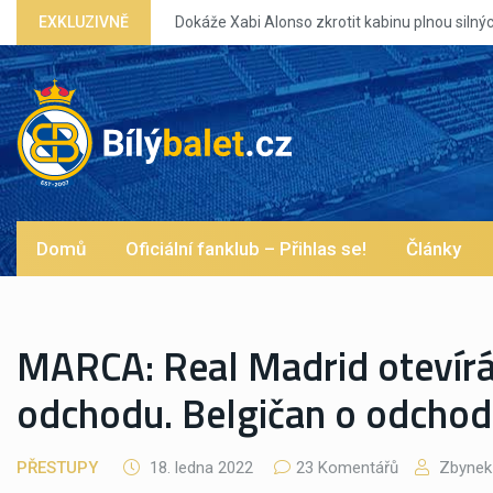
EXKLUZIVNĚ
Dokáže Xabi Alonso zkrotit kabinu plnou silných eg?
Domů
Oficiální fanklub – Přihlas se!
Články
MARCA: Real Madrid otevírá
odchodu. Belgičan o odchod
PŘESTUPY
18. ledna 2022
23 Komentářů
Zbynek