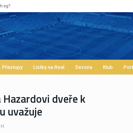
Přestupy
Lístky na Real
Sezona
Klub
Port
 Hazardovi dveře k
u uvažuje
 H.