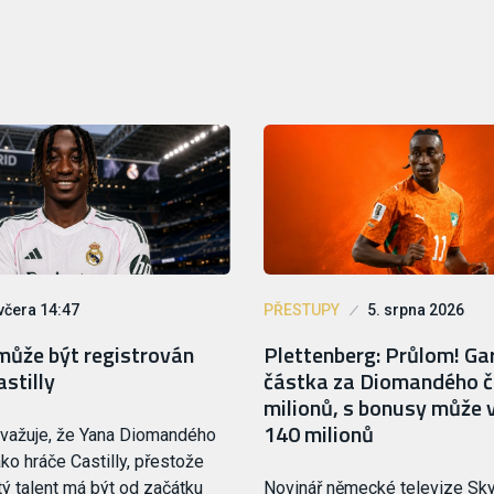
včera 14:47
PŘESTUPY
5. srpna 2026
ůže být registrován
Plettenberg: Průlom! G
astilly
částka za Diomandého č
milionů, s bonusy může 
140 milionů
zvažuje, že Yana Diomandého
ako hráče Castilly, přestože
tý talent má být od začátku
Novinář německé televize Sky