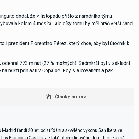
inguito dodal, že v listopadu přišlo z národního týmu
ybovala kolem 4 měsíců, ale díky tomu by měl hráč větší šanci
to i prezident Florentino Pérez, který chce, aby byl útočník k
, odehrál 773 minut (27 % možných). Sedmkrát byl v základní
e na hřišti přihlásil v Copa del Rey s Alcoyanem a pak
Články autora
Madrid fandí 20 let, od střídání a skvělého výkonu San Ikera ve
ch Los Blancos a Castillu. Je také otcem ligového dorostence a má