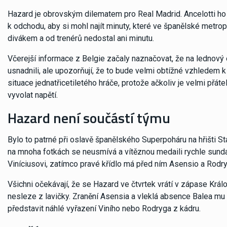
Hazard je obrovským dilematem pro Real Madrid. Ancelotti ho 
k odchodu, aby si mohl najít minuty, které ve španělské metr
divákem a od trenérů nedostal ani minutu.
Včerejší informace z Belgie začaly naznačovat, že na lednový
usnadnili, ale upozorňují, že to bude velmi obtížné vzhledem k
situace jednatřicetiletého hráče, protože ačkoliv je velmi přá
vyvolat napětí.
Hazard není součástí týmu
Bylo to patrné při oslavě španělského Superpoháru na hřišti St
na mnoha fotkách se neusmívá a vítěznou medaili rychle sundal 
Viníciusovi, zatímco pravé křídlo má před ním Asensio a Rodr
Všichni očekávají, že se Hazard ve čtvrtek vrátí v zápase Král
nesleze z lavičky. Zranění Asensia a vleklá absence Balea mu 
představit náhlé vyřazení Viního nebo Rodryga z kádru.