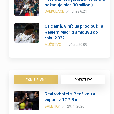
požaduje plat 30 milionů…
SPEKULACE
dnes 6:21
Oficiálně: Vinícius prodloužil s
Realem Madrid smlouvu do
roku 2032
MUŽSTVO
včera 20:09
EXKLUZIVNĚ
PŘESTUPY
Real vyhořel s Benfikou a
vypadl z TOP 8 v…
BALETKY
29. 1. 2026