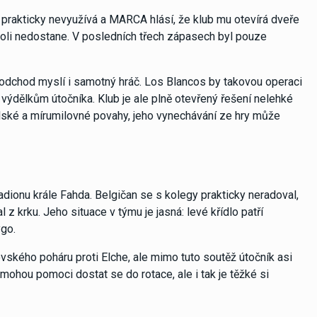
prakticky nevyužívá a MARCA hlásí, že klub mu otevírá dveře
opoli nedostane. V posledních třech zápasech byl pouze
 odchod myslí i samotný hráč. Los Blancos by takovou operaci
 výdělkům útočníka. Klub je ale plně otevřený řešení nelehké
telské a mírumilovné povahy, jeho vynechávání ze hry může
adionu krále Fahda. Belgičan se s kolegy prakticky neradoval,
z krku. Jeho situace v týmu je jasná: levé křídlo patří
ygo.
ovského poháru proti Elche, ale mimo tuto soutěž útočník asi
mohou pomoci dostat se do rotace, ale i tak je těžké si