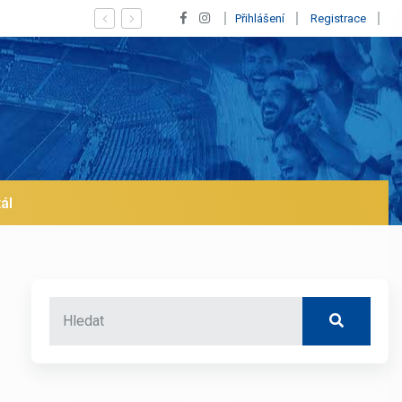
Vypískaný Vinícius! Blíží se jeho odchod z Realu a pustí 
Přihlášení
Registrace
ál