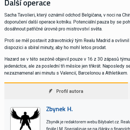
Další operace
Sacha Tavolieri, který oznámil odchod Belgičana, v noci na Chir
doporučení další operace kotníku. Potenciální pauza by se poh
dosáhnout patřičné úrovně pro mistrovství světa.
Proti se měl postavit zdravotnický tým Realu Madrid a ovlivnil 
dispozici a sbíral minuty, aby ho mohl letos prodat.
Hazard se v této sezóně objevil pouze v 16 z 30 zápasů týmu
jedenáctce, ale za poslední tři měsíce jen třikrát. Naposledy s
nezaznamenal ani minutu s Valencií, Barcelonou a Athletikem.
Profil autora
Zbynek H.
Zbyněk je redaktorem webu Bilybalet.cz. Realu 
finále LM. Specializuje se na články o financí