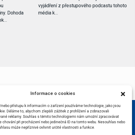
pu
vyjádření z přestupového podcastu tohoto
iny. Dohoda
média k…
ček…
Informace o cookies
/nebo přístupu k informacím o zařízení používáme technologie, jako jsou
ie. Děláme to, abychom zlepšili zážitek z prohlížení a zobrazovali
vané reklamy. Souhlas s těmito technologiemi nám umožní zpracovávat
 je chování při procházení nebo jedinečná ID na tomto webu. Nesouhlas nebo
hlasu může nepříznivě ovlivnit určité vlastnosti a funkce.