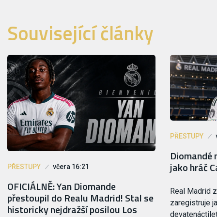
Související články
PŘESTUPY
Diomandé m
jako hráč C
PŘESTUPY
včera 16:21
OFICIÁLNĚ: Yan Diomande
Real Madrid 
přestoupil do Realu Madrid! Stal se
zaregistruje j
historicky nejdražší posilou Los
devatenáctile