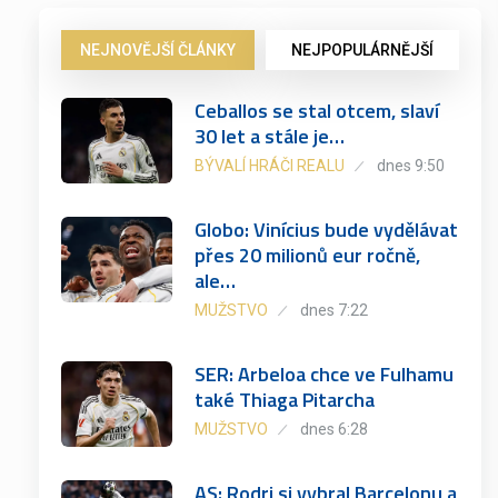
NEJNOVĚJŠÍ ČLÁNKY
NEJPOPULÁRNĚJŠÍ
Ceballos se stal otcem, slaví
30 let a stále je…
BÝVALÍ HRÁČI REALU
dnes 9:50
Globo: Vinícius bude vydělávat
přes 20 milionů eur ročně,
ale…
MUŽSTVO
dnes 7:22
SER: Arbeloa chce ve Fulhamu
také Thiaga Pitarcha
MUŽSTVO
dnes 6:28
AS: Rodri si vybral Barcelonu a