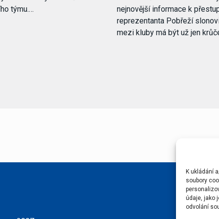
ího týmu.…
nejnovější informace k přestu
reprezentanta Pobřeží slonov
mezi kluby má být už jen krů
K ukládání a
soubory cook
personalizo
údaje, jako
odvolání sou