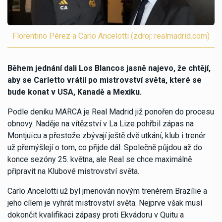
Florentino Pérez a Carlo Ancelotti (zdroj: realmadrid.com)
Během jednání dali Los Blancos jasně najevo, že chtějí,
aby se Carletto vrátil po mistrovství světa, které se
bude konat v USA, Kanadě a Mexiku.
Podle deníku MARCA je Real Madrid již ponořen do procesu
obnovy. Naděje na vítězství v La Lize pohřbil zápas na
Montjuïcu a přestože zbývají ještě dvě utkání, klub i trenér
už přemýšlejí o tom, co přijde dál. Společně půjdou až do
konce sezóny 25. května, ale Real se chce maximálně
připravit na Klubové mistrovství světa.
Carlo Ancelotti už byl jmenován novým trenérem Brazílie a
jeho cílem je vyhrát mistrovství světa. Nejprve však musí
dokončit kvalifikaci zápasy proti Ekvádoru v Quitu a