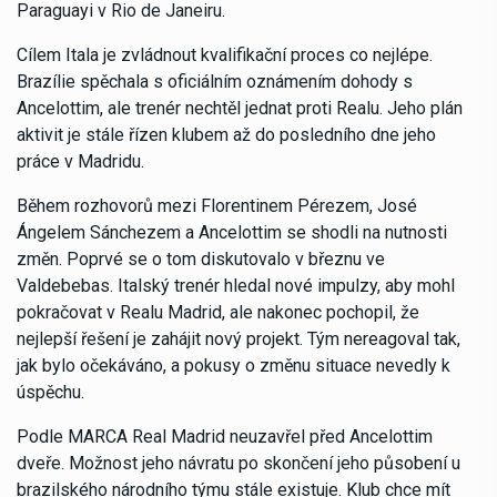
Paraguayi v Rio de Janeiru.
Cílem Itala je zvládnout kvalifikační proces co nejlépe.
Brazílie spěchala s oficiálním oznámením dohody s
Ancelottim, ale trenér nechtěl jednat proti Realu. Jeho plán
aktivit je stále řízen klubem až do posledního dne jeho
práce v Madridu.
Během rozhovorů mezi Florentinem Pérezem, José
Ángelem Sánchezem a Ancelottim se shodli na nutnosti
změn. Poprvé se o tom diskutovalo v březnu ve
Valdebebas. Italský trenér hledal nové impulzy, aby mohl
pokračovat v Realu Madrid, ale nakonec pochopil, že
nejlepší řešení je zahájit nový projekt. Tým nereagoval tak,
jak bylo očekáváno, a pokusy o změnu situace nevedly k
úspěchu.
Podle MARCA Real Madrid neuzavřel před Ancelottim
dveře. Možnost jeho návratu po skončení jeho působení u
brazilského národního týmu stále existuje. Klub chce mít