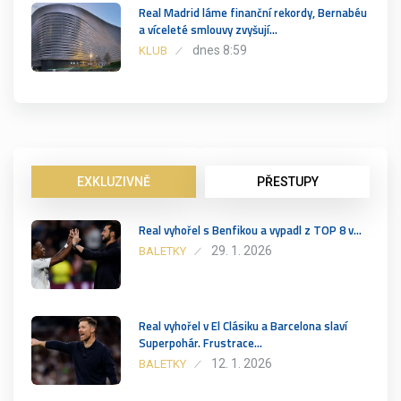
Real Madrid láme finanční rekordy, Bernabéu
a víceleté smlouvy zvyšují…
dnes 8:59
KLUB
EXKLUZIVNĚ
PŘESTUPY
Real vyhořel s Benfikou a vypadl z TOP 8 v…
29. 1. 2026
BALETKY
Real vyhořel v El Clásiku a Barcelona slaví
Superpohár. Frustrace…
12. 1. 2026
BALETKY