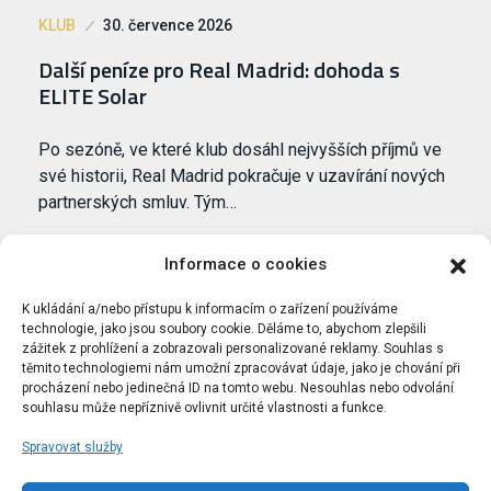
KLUB
30. července 2026
Další peníze pro Real Madrid: dohoda s
ELITE Solar
Po sezóně, ve které klub dosáhl nejvyšších příjmů ve
své historii, Real Madrid pokračuje v uzavírání nových
partnerských smluv. Tým…
Informace o cookies
K ukládání a/nebo přístupu k informacím o zařízení používáme
technologie, jako jsou soubory cookie. Děláme to, abychom zlepšili
zážitek z prohlížení a zobrazovali personalizované reklamy. Souhlas s
těmito technologiemi nám umožní zpracovávat údaje, jako je chování při
procházení nebo jedinečná ID na tomto webu. Nesouhlas nebo odvolání
souhlasu může nepříznivě ovlivnit určité vlastnosti a funkce.
Spravovat služby
Portál Bílýbalet.cz byl založen pod názvem Real-