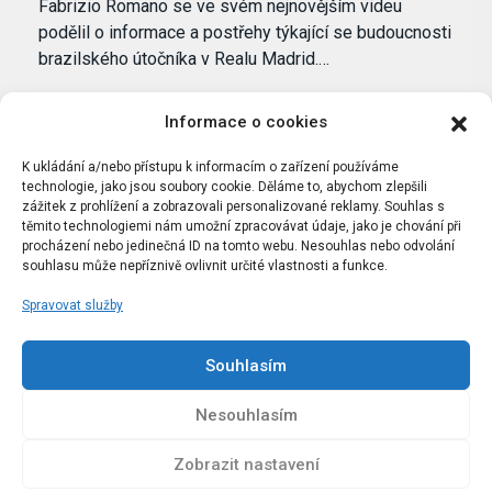
Fabrizio Romano se ve svém nejnovějším videu
podělil o informace a postřehy týkající se budoucnosti
brazilského útočníka v Realu Madrid.…
Informace o cookies
K ukládání a/nebo přístupu k informacím o zařízení používáme
technologie, jako jsou soubory cookie. Děláme to, abychom zlepšili
zážitek z prohlížení a zobrazovali personalizované reklamy. Souhlas s
těmito technologiemi nám umožní zpracovávat údaje, jako je chování při
procházení nebo jedinečná ID na tomto webu. Nesouhlas nebo odvolání
souhlasu může nepříznivě ovlivnit určité vlastnosti a funkce.
Spravovat služby
Portál Bílýbalet.cz byl založen pod názvem Real-
Madrid.cz v roce 2007
Souhlasím
Kopírování obsahu je přísně zakázáno.
Nesouhlasím
Zobrazit nastavení