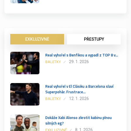
EXKLUZIVNĚ
PŘESTUPY
Real vyhořel s Benfikou a vypadl z TOP 8 v…
29. 1. 2026
BALETKY
Real vyhořel v El Clásiku a Barcelona slaví
Superpohár. Frustrace…
12. 1. 2026
BALETKY
Dokáže Xabi Alonso zkrotit kabinu plnou
silných eg?
8. 1. 2026
EXKLUZIVNĚ