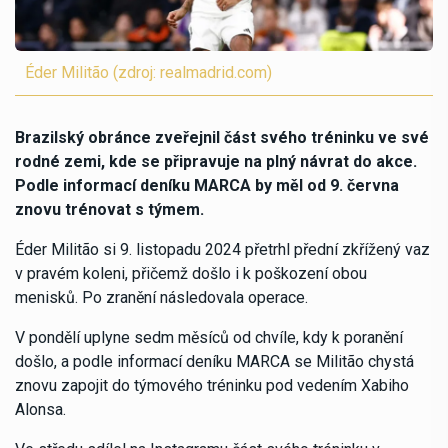
Éder Militão (zdroj: realmadrid.com)
Brazilský obránce zveřejnil část svého tréninku ve své
rodné zemi, kde se připravuje na plný návrat do akce.
Podle informací deníku MARCA by měl od 9. června
znovu trénovat s týmem.
Éder Militão si 9. listopadu 2024 přetrhl přední zkřížený vaz
v pravém koleni, přičemž došlo i k poškození obou
menisků. Po zranění následovala operace.
V pondělí uplyne sedm měsíců od chvíle, kdy k poranění
došlo, a podle informací deníku MARCA se Militão chystá
znovu zapojit do týmového tréninku pod vedením Xabiho
Alonsa.