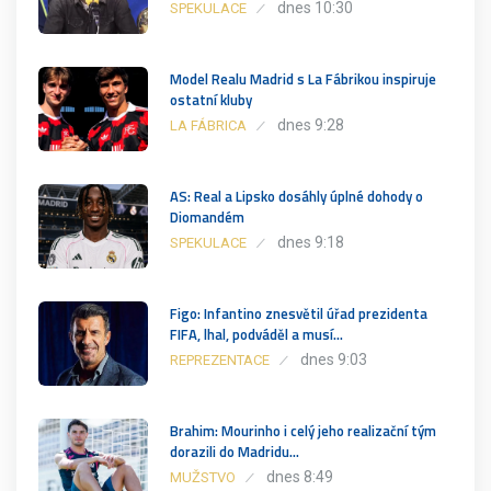
dnes 10:30
SPEKULACE
Model Realu Madrid s La Fábrikou inspiruje
ostatní kluby
dnes 9:28
LA FÁBRICA
AS: Real a Lipsko dosáhly úplné dohody o
Diomandém
dnes 9:18
SPEKULACE
Figo: Infantino znesvětil úřad prezidenta
FIFA, lhal, podváděl a musí…
dnes 9:03
REPREZENTACE
Brahim: Mourinho i celý jeho realizační tým
dorazili do Madridu…
dnes 8:49
MUŽSTVO