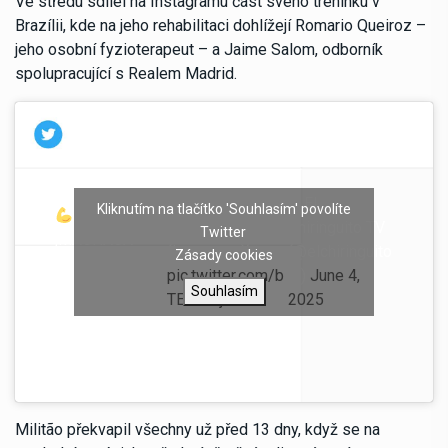
Ve středu sdílel na Instagramu část svého tréninku v
Brazílii, kde na jeho rehabilitaci dohlížejí Romario Queiroz –
jeho osobní fyzioterapeut – a Jaime Salom, odborník
spolupracující s Realem Madrid.
Vía
— El
Kliknutím na tlačítko 'Souhlasím' povolíte
MILITAO se
‚rqperformance
Chiringuito TV
Twitter
‚MACHACA‘
(instagram)‘.
(@elchiringuito
Zásady cookies
para volver tras
pic.twitter.com/b
tv)
June 4,
su lesión.
Souhlasím
TEScl4ije
2025
Militão překvapil všechny už před 13 dny, když se na