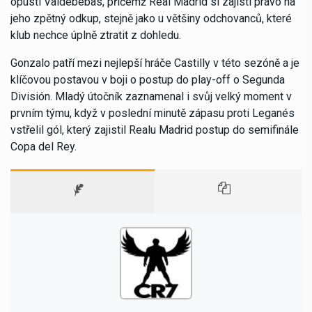
opustí Valdebebas, přičemž Real Madrid si zajistí právo na
jeho zpětný odkup, stejně jako u většiny odchovanců, které
klub nechce úplně ztratit z dohledu.
Gonzalo patří mezi nejlepší hráče Castilly v této sezóně a je
klíčovou postavou v boji o postup do play-off o Segunda
División. Mladý útočník zaznamenal i svůj velký moment v
prvním týmu, když v poslední minutě zápasu proti Leganés
vstřelil gól, který zajistil Realu Madrid postup do semifinále
Copa del Rey.