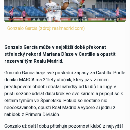
Gonzalo García (zdroj: realmadrid.com)
Gonzalo García může v nejbližší době překonat
střelecký rekord Mariana Díaze v Castille a opustit
rezervní tým Realu Madrid.
Gonzalo García hraje své poslední zápasy za Castillu. Podle
deníku MARCA má 21letý útočník, který již v zimním
přestupovém období dostal nabídky od klubů La Ligy, v
příští sezóně udělat další krok ve své kariéře a připojit se k
elitním týmům ve Španělsku. Pokud se nestane nic
neočekávaného, opustí Real Madrid a vybere si jednu z
nabídek z Primera División.
Gonzalo už delší dobu přitahuje pozornost klubů z nejvyšší