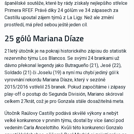
španělské soutěže, které by rády získaly nejlepšího střelce
Primera RFEF. Právě díky 24 gólům ve 34 zápasech za
Castillu upoutal zájem týmů z La Ligy. Než ale změní
prostředí, má před sebou ještě jeden cíl.
25 gólů Mariana Díaze
21letý útočník je na pokraji historického zápisu do statistik
rezervního týmu Los Blancos. Se svými 24 brankami už
dávno překonal legendy jako Butragueño (21), Jesé (22),
Soldado (21) či Joselu (19) a nyní mu chybí jediný gól k
vyrovnání rekordu Mariana Díaze, který v sezóně
2015/2016 vstřelil 25 branek. Pokud započítáme i zápasy
play-off o postup do Segunda División, Mariano skóroval
celkem 27krát, což je pro Gonzala stále dosažitelná meta.
Útočník Raúlovy Castilly podává skvělé výkony a nebýt
velké konkurence v prvním týmu, dostal by více šancí pod
vedením Carla Ancelottiho. Kvůli této konkurenci Gonzalo