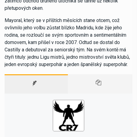
zatímco odchod druhého útočníka se táhne už několik
přetupových oken.
Mayoral, který se v příštích měsících stane otcem, což
ovlivnilo jeho volbu zůstat blízko Madridu, kde žije jeho
rodina, se rozloučí se svým sportovním a sentimentálním
domovem, kam přišel v roce 2007. Odtud se dostal do
Castilly a debutoval za seniorský tým. Na svém kontě má
čtyři tituly: jednu Ligu mistrů, jedno mistrovství světa klubů,
jeden evropský superpohár a jeden španělský superpohár.