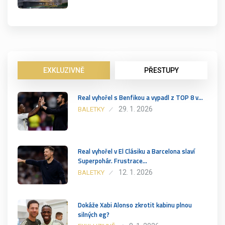
EXKLUZIVNĚ
PŘESTUPY
Real vyhořel s Benfikou a vypadl z TOP 8 v…
29. 1. 2026
BALETKY
Real vyhořel v El Clásiku a Barcelona slaví
Superpohár. Frustrace…
12. 1. 2026
BALETKY
Dokáže Xabi Alonso zkrotit kabinu plnou
silných eg?