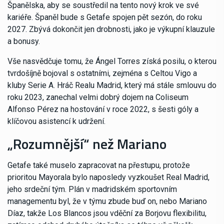
Španělska, aby se soustředil na tento nový krok ve své
kariéře. Španěl bude s Getafe spojen pět sezón, do roku
2027. Zbývá dokončit jen drobnosti, jako je výkupní klauzule
a bonusy.
Vše nasvědčuje tomu, že Ángel Torres získá posilu, o kterou
tvrdošíjně bojoval s ostatními, zejména s Celtou Vigo a
kluby Serie A. Hráč Realu Madrid, který má stále smlouvu do
roku 2023, zanechal velmi dobrý dojem na Coliseum
Alfonso Pérez na hostování v roce 2022, s šesti góly a
klíčovou asistencí k udržení.
„Rozumnější“ než Mariano
Getafe také muselo zapracovat na přestupu, protože
prioritou Mayorala bylo naposledy vyzkoušet Real Madrid,
jeho srdeční tým. Plán v madridském sportovním
managementu byl, že v týmu zbude buď on, nebo Mariano
Díaz, takže Los Blancos jsou vděční za Borjovu flexibilitu,