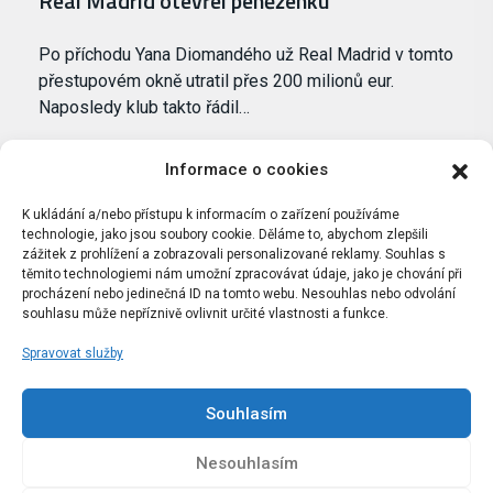
Real Madrid otevřel peněženku
Po příchodu Yana Diomandého už Real Madrid v tomto
přestupovém okně utratil přes 200 milionů eur.
Naposledy klub takto řádil…
Informace o cookies
K ukládání a/nebo přístupu k informacím o zařízení používáme
technologie, jako jsou soubory cookie. Děláme to, abychom zlepšili
zážitek z prohlížení a zobrazovali personalizované reklamy. Souhlas s
těmito technologiemi nám umožní zpracovávat údaje, jako je chování při
procházení nebo jedinečná ID na tomto webu. Nesouhlas nebo odvolání
souhlasu může nepříznivě ovlivnit určité vlastnosti a funkce.
Spravovat služby
Portál Bílýbalet.cz byl založen pod názvem Real-
Madrid.cz v roce 2007
Souhlasím
Kopírování obsahu je přísně zakázáno.
Nesouhlasím