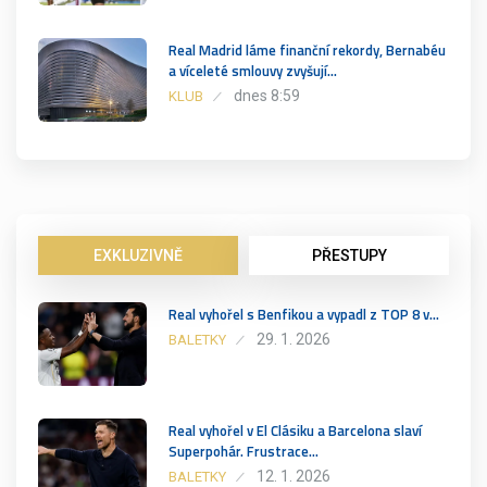
Real Madrid láme finanční rekordy, Bernabéu
a víceleté smlouvy zvyšují…
dnes 8:59
KLUB
EXKLUZIVNĚ
PŘESTUPY
Real vyhořel s Benfikou a vypadl z TOP 8 v…
29. 1. 2026
BALETKY
Real vyhořel v El Clásiku a Barcelona slaví
Superpohár. Frustrace…
12. 1. 2026
BALETKY