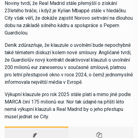
Noviny tvrdí, že Real Madrid stále přemýšlí o získání
23letého hráče, i když je Kylian Mbappé stále v hledáčku.
City však věří, že dokáže zajistit Norovo setrvání na dlouhou
dobu na základě silného kádru a spolupráce s Pepem
Guardiolou.
Deník zdůrazňuje, že klauzule o uvolnění bude nepochybně
také tématem diskuzí kolem nové smlouvy. Angličané tvrdí,
že Guardiolův nový kontrakt deaktivoval klauzuli o uvolnění
200 milionů eur zanesenou v současné smlouvě, platnou
pro letní přestupové okno v roce 2024, o čemž jednomyslně
informovala největší média v Evropě.
Výkupní klauzule pro rok 2025 stále platí a mimo jiné podle
MARCA činí 175 milionů eur. Nor tak údajně na příští léto
nemá výkupní klauzuli a Real Madrid by o jeho přestupu
musel jednat se City.