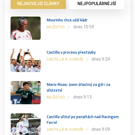
NEJNOVĚJŠÍ ČLÁNKY
NEJPOPULÁRNĚJŠÍ
Mourinho chce užší kádr
dnes 10:59
MUŽSTVO
Castilla v procesu přestavby
dnes 9:24
CASTILLA A JUNIOŘI
Mario Rivas: Jsem šťastný za gól i za
vítězství
dnes 9:13
MUŽSTVO
Castilla vítězí po penaltách nad Racingem
Ferrol
dnes 9:09
CASTILLA A JUNIOŘI