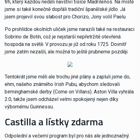
trh, který každou neděli navštíví tisíce Madrileňos. Na místě
jsme si také konečně dopřáli tradiční španělské jídlo. Já
jsem projevil svou slabost pro Chorizo, Jony volil Paelu.
Po prohlídce okolních uliček jsme narazili také na restauraci
Sobrino de Botín, což je nejstarší nepřetržitě otevřená
hospoda na světě. V provozu je již od roku 1725. Dovnitř
jsme zatím nezašli, ale možná to ještě prubneme později.
Tentokrát jsme měli ale trochu jiné plány a zapluli jsme do,
ehm, našeho známého Irish Pubu, abychom sledovali
birminghamské derby (Come on Villans). Aston Villa vyhrála
2:0, takže jsem odcházel velmi spokojený nejen díky
výbornému Guinnessu.
Castilla a lístky zdarma
Odpolední a večerní program byl pro nás ale jednoznačný.