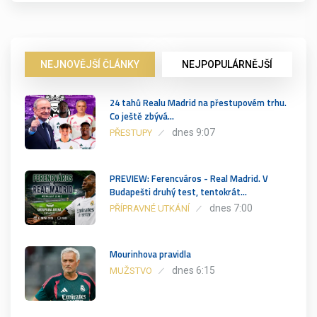
NEJNOVĚJŠÍ ČLÁNKY
NEJPOPULÁRNĚJŠÍ
24 tahů Realu Madrid na přestupovém trhu.
Co ještě zbývá…
dnes 9:07
PŘESTUPY
PREVIEW: Ferencváros - Real Madrid. V
Budapešti druhý test, tentokrát…
dnes 7:00
PŘÍPRAVNÉ UTKÁNÍ
Mourinhova pravidla
dnes 6:15
MUŽSTVO