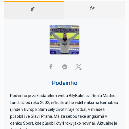
Podvinho
Podvinho je zakladatelem webu BilyBalet.cz. Realu Madrid
fandí už od roku 2002, několikrát ho viděl v akci na Bernabéu
i jinde v Evropě. Sám celý život hraje fotbal, v mládeži
působil i ve Slavii Praha. Má za sebou také angažmá v
deníku Sport, kde působil čtyři roky jako novinář. Aktuálně je