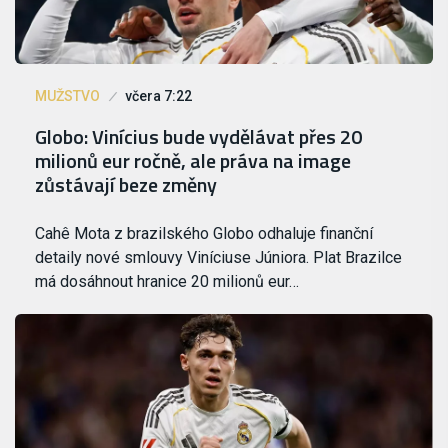
MUŽSTVO
včera 7:22
Globo: Vinícius bude vydělávat přes 20
milionů eur ročně, ale práva na image
zůstávají beze změny
Cahê Mota z brazilského Globo odhaluje finanční
detaily nové smlouvy Viníciuse Júniora. Plat Brazilce
má dosáhnout hranice 20 milionů eur…