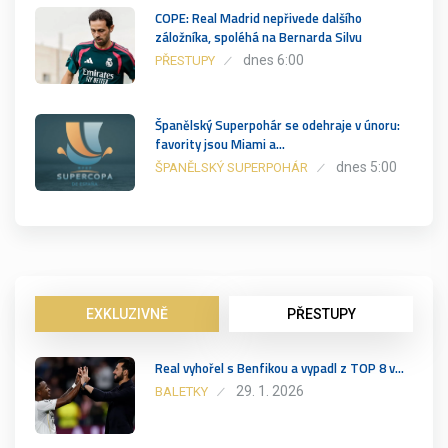
COPE: Real Madrid nepřivede dalšího
záložníka, spoléhá na Bernarda Silvu
dnes 6:00
PŘESTUPY
Španělský Superpohár se odehraje v únoru:
favority jsou Miami a…
dnes 5:00
ŠPANĚLSKÝ SUPERPOHÁR
EXKLUZIVNĚ
PŘESTUPY
Real vyhořel s Benfikou a vypadl z TOP 8 v…
29. 1. 2026
BALETKY