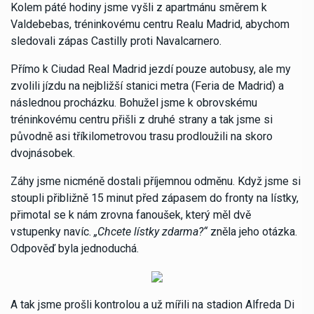
Kolem páté hodiny jsme vyšli z apartmánu směrem k
Valdebebas, tréninkovému centru Realu Madrid, abychom
sledovali zápas Castilly proti Navalcarnero.
Přímo k Ciudad Real Madrid jezdí pouze autobusy, ale my
zvolili jízdu na nejbližší stanici metra (Feria de Madrid) a
následnou procházku. Bohužel jsme k obrovskému
tréninkovému centru přišli z druhé strany a tak jsme si
původně asi tříkilometrovou trasu prodloužili na skoro
dvojnásobek.
Záhy jsme nicméně dostali příjemnou odměnu. Když jsme si
stoupli přibližně 15 minut před zápasem do fronty na lístky,
přimotal se k nám zrovna fanoušek, který měl dvě
vstupenky navíc.
„Chcete lístky zdarma?“
zněla jeho otázka.
Odpověď byla jednoduchá.
A tak jsme prošli kontrolou a už mířili na stadion Alfreda Di