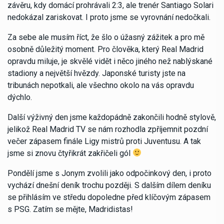
závěru, kdy domácí prohrávali 2:3, ale trenér Santiago Solari
nedokázal zariskovat. I proto jsme se vyrovnání nedočkali.
Za sebe ale musím říct, že šlo o úžasný zážitek a pro mě
osobně důležitý moment. Pro člověka, který Real Madrid
opravdu miluje, je skvělé vidět i něco jiného než nablýskané
stadiony a největší hvězdy. Japonské turisty jste na
tribunách nepotkali, ale všechno okolo na vás opravdu
dýchlo.
Další výživný den jsme každopádně zakončili hodně stylově,
jelikož Real Madrid TV se nám rozhodla zpříjemnit pozdní
večer zápasem finále Ligy mistrů proti Juventusu. A tak
jsme si znovu čtyřikrát zakřičeli gól
Pondělí jsme s Jonym zvolili jako odpočinkový den, i proto
vychází dnešní deník trochu později. S dalším dílem deníku
se přihlásím ve středu dopoledne před klíčovým zápasem
s PSG. Zatím se mějte, Madridistas!