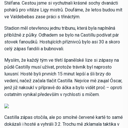
Stéfana. Cestou jsme si vychutnali krásné sochy dvanácti
pohárů pro vítěze Ligy mistrů. Doufáme, že letos budou mít
ve Valdebebas zase práci s třináctým.
Stadion měl otevřenou jednu tribunu, která byla naplněná
přibližně z půlky. Odhadem se bylo na Castillu podívat pár
stovek fanoušků. Hostujících příznivců bylo asi 30 a skoro
celý zápas fandili a bubnovali.
Myslím, že každý tým ve třetí španělské lize si zápasy na
půdě Castilly musí užívat, protože trávník byl naprosto
luxusní. Hosté byli prvních 15 minut lepší a šli brzy do
vedení, načež začala tlačit Castilla. Nejvíce mě zaujal Óscar,
jenž již nakoukl v přípravě do áčka a bylo vidět proč – oproti
ostatním vynikal především v rychlosti s míčem.
Castilla zápas otočila, ale po smolné červené kartě to samé
dokázali i hosté a vyhráli 3:2. Trochu mě zklamala taktika v