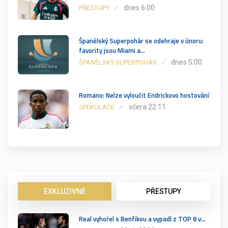
dnes 6:00
PŘESTUPY
Španělský Superpohár se odehraje v únoru:
favority jsou Miami a…
dnes 5:00
ŠPANĚLSKÝ SUPERPOHÁR
Romano: Nelze vyloučit Endrickovo hostování
včera 22:11
SPEKULACE
EXKLUZIVNĚ
PŘESTUPY
Real vyhořel s Benfikou a vypadl z TOP 8 v…