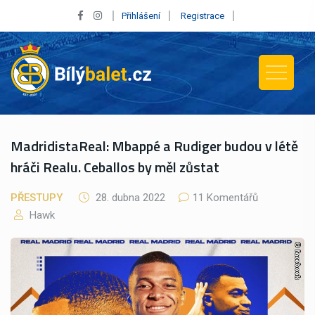
Přihlášení
Registrace
MadridistaReal: Mbappé a Rudiger budou v létě
hráči Realu. Ceballos by měl zůstat
PŘESTUPY
28. dubna 2022
11 Komentářů
Hawk