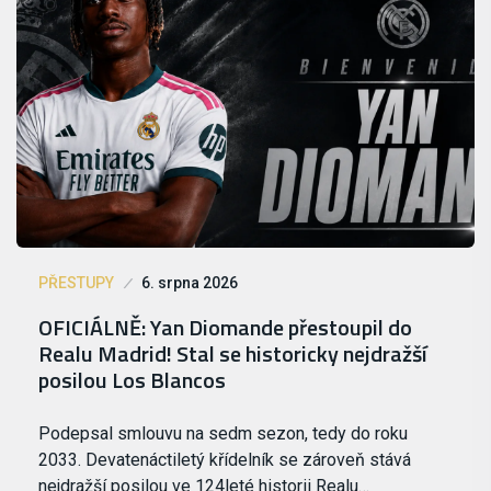
PŘESTUPY
6. srpna 2026
OFICIÁLNĚ: Yan Diomande přestoupil do
Realu Madrid! Stal se historicky nejdražší
posilou Los Blancos
Podepsal smlouvu na sedm sezon, tedy do roku
2033. Devatenáctiletý křídelník se zároveň stává
nejdražší posilou ve 124leté historii Realu…