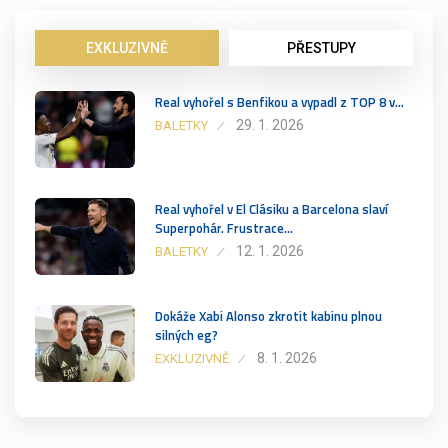
EXKLUZIVNĚ
PŘESTUPY
Real vyhořel s Benfikou a vypadl z TOP 8 v…
29. 1. 2026
BALETKY
Real vyhořel v El Clásiku a Barcelona slaví
Superpohár. Frustrace…
12. 1. 2026
BALETKY
Dokáže Xabi Alonso zkrotit kabinu plnou
silných eg?
8. 1. 2026
EXKLUZIVNĚ