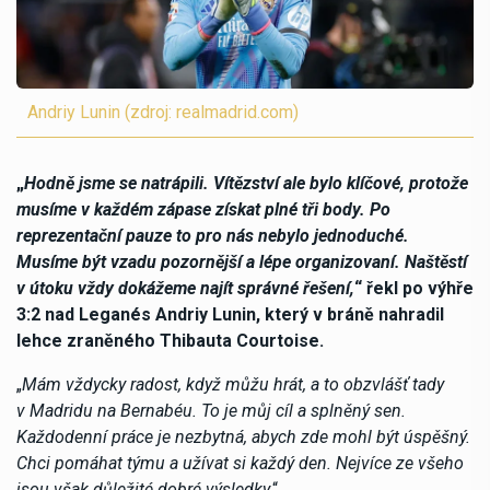
Andriy Lunin (zdroj: realmadrid.com)
„
Hodně jsme se natrápili. Vítězství ale bylo klíčové, protože
musíme v každém zápase získat plné tři body. Po
reprezentační pauze to pro nás nebylo jednoduché.
Musíme být vzadu pozornější a lépe organizovaní. Naštěstí
v útoku vždy dokážeme najít správné řešení,
“ řekl po výhře
3:2 nad Leganés Andriy Lunin, který v bráně nahradil
lehce zraněného Thibauta Courtoise.
„
Mám vždycky radost, když můžu hrát, a to obzvlášť tady
v Madridu na Bernabéu. To je můj cíl a splněný sen.
Každodenní práce je nezbytná, abych zde mohl být úspěšný.
Chci pomáhat týmu a užívat si každý den. Nejvíce ze všeho
jsou však důležité dobré výsledky
.“