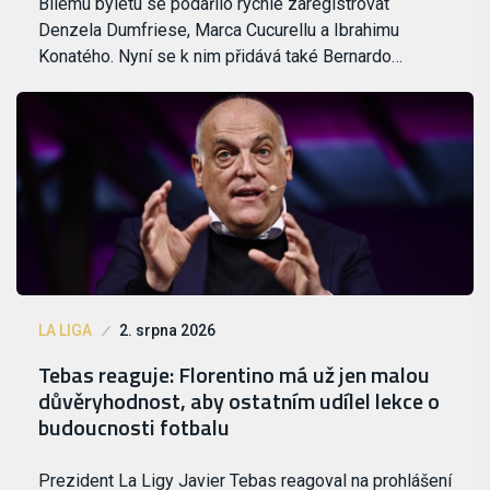
Bílému byletu se podařilo rychle zaregistrovat
Denzela Dumfriese, Marca Cucurellu a Ibrahimu
Konatého. Nyní se k nim přidává také Bernardo…
LA LIGA
2. srpna 2026
Tebas reaguje: Florentino má už jen malou
důvěryhodnost, aby ostatním udílel lekce o
budoucnosti fotbalu
Prezident La Ligy Javier Tebas reagoval na prohlášení