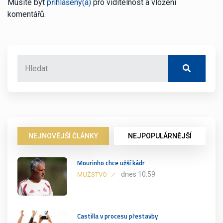
Musíte být
přihlášený(á)
pro viditelnost a vložení
komentářů.
NEJNOVĚJŠÍ ČLÁNKY
NEJPOPULÁRNĚJŠÍ
Mourinho chce užší kádr
dnes 10:59
MUŽSTVO
Castilla v procesu přestavby