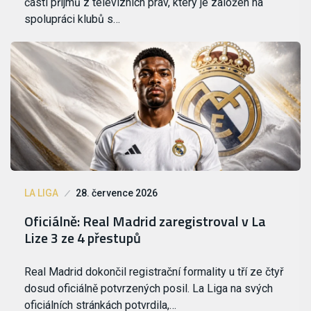
části příjmů z televizních práv, který je založen na
spolupráci klubů s…
LA LIGA
28. července 2026
Oficiálně: Real Madrid zaregistroval v La
Lize 3 ze 4 přestupů
Real Madrid dokončil registrační formality u tří ze čtyř
dosud oficiálně potvrzených posil. La Liga na svých
oficiálních stránkách potvrdila,…