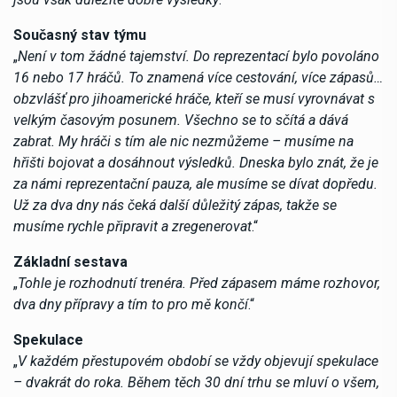
Současný stav týmu
„
Není v tom žádné tajemství. Do reprezentací bylo povoláno
16 nebo 17 hráčů. To znamená více cestování, více zápasů…
obzvlášť pro jihoamerické hráče, kteří se musí vyrovnávat s
velkým časovým posunem. Všechno se to sčítá a dává
zabrat. My hráči s tím ale nic nezmůžeme – musíme na
hřišti bojovat a dosáhnout výsledků. Dneska bylo znát, že je
za námi reprezentační pauza, ale musíme se dívat dopředu.
Už za dva dny nás čeká další důležitý zápas, takže se
musíme rychle připravit a zregenerovat
.“
Základní sestava
„
Tohle je rozhodnutí trenéra. Před zápasem máme rozhovor,
dva dny přípravy a tím to pro mě končí
.“
Spekulace
„
V každém přestupovém období se vždy objevují spekulace
– dvakrát do roka. Během těch 30 dní trhu se mluví o všem,