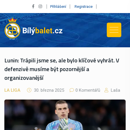
Přihlášení
Registrace
Lunin: Trápili jsme se, ale bylo klíčové vyhrát. V
defenzivě musíme být pozornější a
organizovanější
LA LIGA
30. března 2025
0 Komentářů
Laša